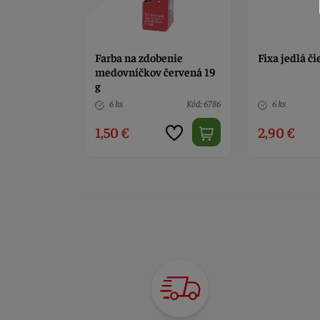
enie
Fixa jedlá čierna
Fixa jedlá zl
červená 19
Kód: 6786
6 ks
Kód: 2806
> 10
2,90 €
2,90 €