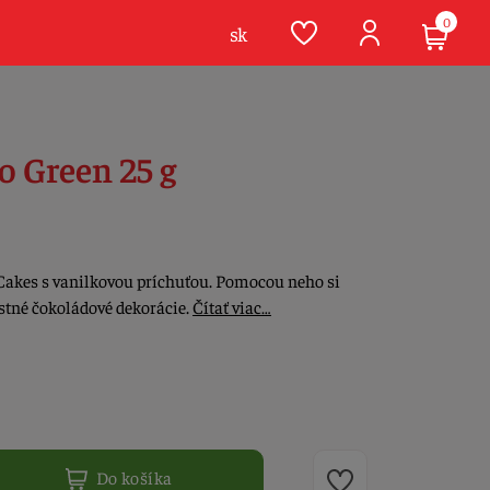
0
sk
o Green 25 g
Cakes s vanilkovou príchuťou. Pomocou neho si
astné čokoládové dekorácie.
Čítať viac…
Do košíka