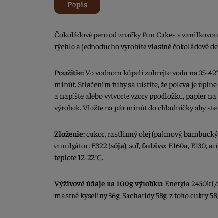
Popis
Čokoládové pero od značky Fun Cakes s vanilkovou
rýchlo a jednoducho vyrobíte vlastné čokoládové d
Použitie:
Vo vodnom kúpeli zohrejte vodu na 35-42°
minút. Stlačením tuby sa uistite, že poleva je úplne
a napíšte alebo vytvorte vzory ppodložku, papier n
výrobok. Vložte na pár minút do chladničky aby ste 
Zloženie:
cukor, rastlinný olej (palmový, bambucký
emulgátor: E322
(sója)
, soľ,
farbivo
: E160a, E130, a
teplote 12-22°C.
Výživové údaje na 100g výrobku:
Energia 2450kJ/5
mastné kyseliny 36g, Sacharidy 58g, z toho cukry 58g,