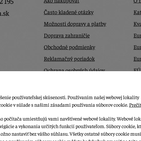
2 195
Ako nakupovať
O 
Často kladené otázky
Kat
a.sk
Možnosti dopravy a platby
Kva
Doprava zahraničie
Eur
Obchodné podmienky
Eu
Reklamačný poriadok
Eu
Ochrana osobných údajov
EÚ
Odstúpiť od zmluvy tu
Ko
šenie používateľskej skúsenosti. Používaním našej webovej lokality
cookie v súlade s našimi zásadami používania súborov cookie.
Prečít
ho počítača umiestňujú vami navštívené webové lokality. Webové lok
vigácie a vykonania určitých funkcií používateľom. Súbory cookie, k
možno nastaviť bez vášho súhlasu. Všetky ostatné súbory cookie musi
las s používaním súborov cookie môžete kedykoľvek zmeniť na tejto s