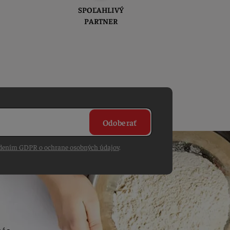
SPOĽAHLIVÝ
PARTNER
Odoberať
dením GDPR o ochrane osobných údajov
.