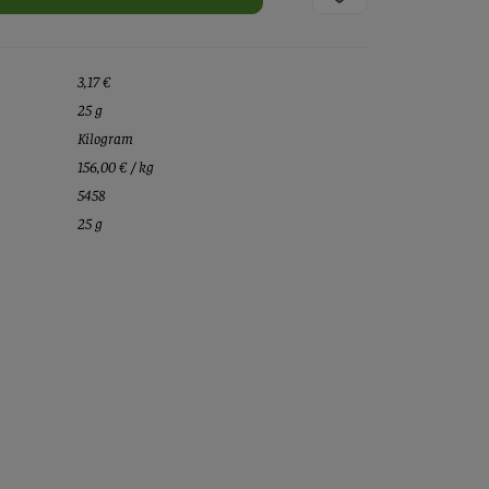
3,17 €
25 g
Kilogram
156,00 € / kg
5458
25 g