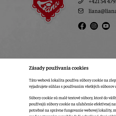
+421 54 479
liana@lian
Zásady používania cookies
Táto webová lokalita používa súbory cookie na zlep
vyjadrujete súhlas s používaním všetkých súborov 
Súbory cookie sú malé textové súbory, ktoré do váš
používajú súbory cookie na uľahčenie efektívnej na
© 2015-2026, LIANA GOLIAŠ s.r.o. všetky práva vyhradené.
potrebné na správne fungovanie webovej lokality, 
Upraviť nastavenia Cookies
pred nastavením v prehliadači schválené. Svoj súh