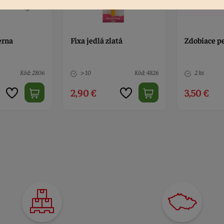
atá
Zdobiace pero silikón
Čokoládové
g
Kód: 4826
2 ks
Kód: 1254
1 ks
3,50 €
3,80 €