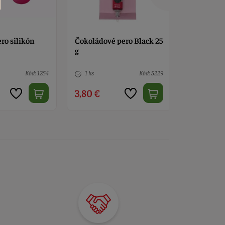
 pero Black 25
Čokoládové pero White
Čokoládov
Choco 25 g
Pink 25 g
Kód: 5229
1 ks
Kód: 5232
4 ks
3,90 €
3,90 €