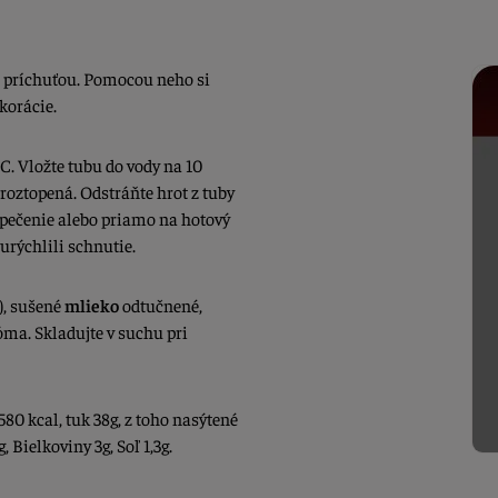
 príchuťou. Pomocou neho si
ekorácie.
C. Vložte tubu do vody na 10
 roztopená. Odstráňte hrot z tuby
a pečenie alebo priamo na hotový
urýchlili schnutie.
), sušené
mlieko
odtučnené,
róma.
Skladujte v suchu pri
80 kcal, tuk 38g, z toho nasýtené
 Bielkoviny 3g, Soľ 1,3g.