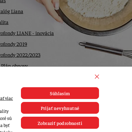
nás
alóg Liana
lita
ofondy LIANE - inovácia
rofondy 2019
rofondy 2022/2023
 Plán obnovy
ntakt
Súhlasím
ať viac
Prijať nevyhnutné
ality
toré sú
Zobraziť podrobnosti
a byť
tránke.