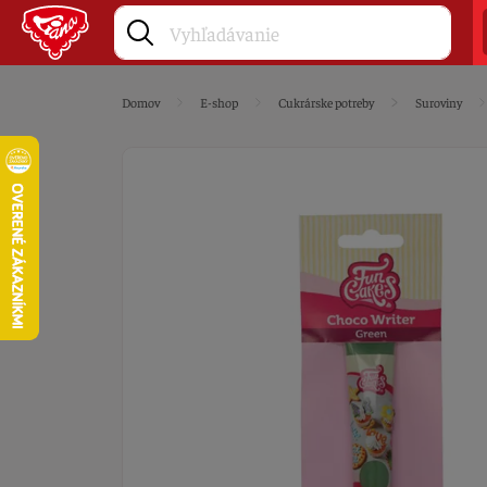
Domov
E-shop
Cukrárske potreby
Suroviny