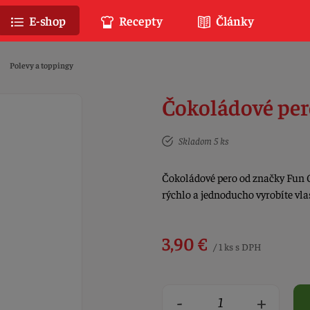
E-shop
Recepty
Články
Polevy a toppingy
Čokoládové per
Skladom 5 ks
Čokoládové pero od značky Fun 
rýchlo a jednoducho vyrobíte vl
3,90 €
/ 1 ks s DPH
-
+