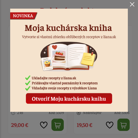
Podobné produkty
Pasta Pistáciová 1 kg
Pasta Kokosová 1 kg
2 ks
Kód: 5509
Nedostupné
Kód: 5506
29,00 €
19,50 €