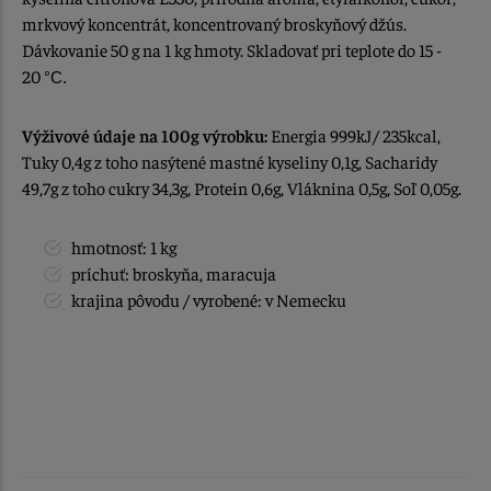
mrkvový koncentrát, koncentrovaný broskyňový džús.
Dávkovanie 50 g na 1 kg hmoty. Skladovať pri teplote do 15 -
20
°C.
Výživové údaje na 100g výrobku:
Energia 999kJ/ 235kcal,
Tuky 0,4g z toho nasýtené mastné kyseliny 0,1g, Sacharidy
49,7g z toho cukry 34,3g, Protein 0,6g, Vláknina 0,5g, Soľ 0,05g.
hmotnosť: 1 kg
príchuť: broskyňa, maracuja
krajina pôvodu / vyrobené: v Nemecku