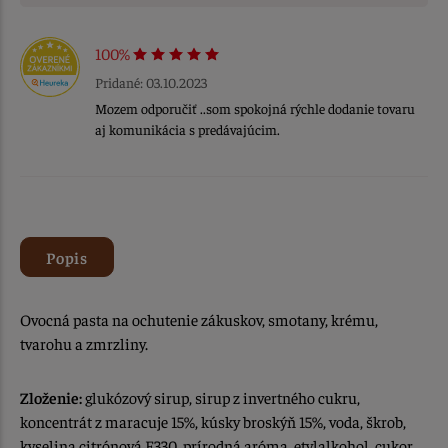
100%
Pridané: 03.10.2023
Mozem odporučiť ..som spokojná rýchle dodanie tovaru
aj komunikácia s predávajúcim.
Popis
Ovocná pasta na ochutenie zákuskov, smotany, krému,
tvarohu a zmrzliny.
Zloženie:
glukózový sirup, sirup z invertného cukru,
koncentrát z maracuje 15%, kúsky broskýň 15%, voda, škrob,
kyselina citrónová E330, prírodná aróma, etylalkohol, cukor,