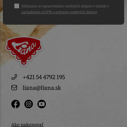
Súhlasím so spracovaním osobných údajov v súlade s
nariadením GDPR o ochrane osobných údajov
.
+421 54 4792 195
liana@liana.sk
Ako nakupovať