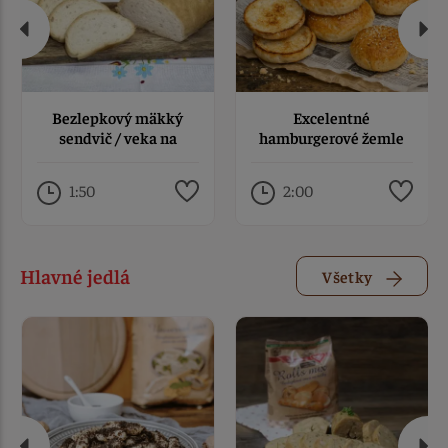
Bezlepkový mäkký
Excelentné
sendvič / veka na
hamburgerové žemle
chlebíčky
bez lepku
1:50
2:00
Hlavné jedlá
Všetky