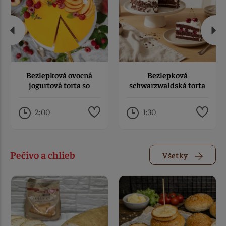
Bezlepková ovocná
Bezlepková
jogurtová torta so
schwarzwaldská torta
želatínou
2:00
1:30
Pečivo a chlieb
Všetky