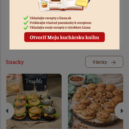
Tatiana
Tatiana
Cestovinový šalát s
Rýchly bezlepkový
tuniakom | Rýchly
obed: Liana cestoviny s
bezlepkový obed z
pečenou zeleninou a
Fusilli Liana
fetou
0:20
0:30
Snacky
Všetky