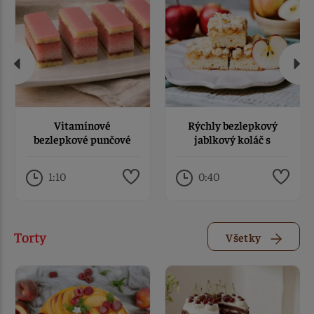
Vitamínové
Rýchly bezlepkový
bezlepkové punčové
jablkový koláč s
rezy s LianaVITom
mrveničkou
1:10
0:40
Torty
Všetky