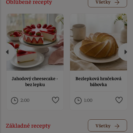
Obľúbené recepty
Všetky
Jahodový cheesecake -
Bezlepková hrnčeková
bez lepku
bábovka
2:00
1:00
Základné recepty
Všetky