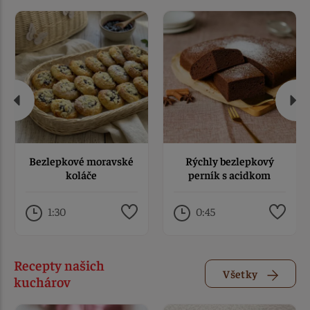
Bezlepkové moravské
Rýchly bezlepkový
koláče
perník s acidkom
1:30
0:45
Recepty našich
Všetky
kuchárov