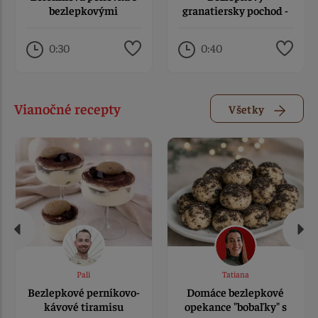
bezlepkovými
granatiersky pochod -
písmenkami
granadír od Liany
0:30
0:40
Vianočné recepty
Všetky
Pali
Tatiana
Bezlepkové perníkovo-
Domáce bezlepkové
kávové tiramisu
opekance "bobaľky" s