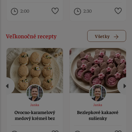
makom
2:00
2:30
Veľkonočné recepty
Všetky
Janka
Janka
Ovocno-karamelový
Bezlepkové kakaové
medový krémeš bez
sušienky
lepku