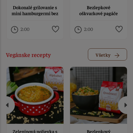
Dokonalé grilovanie s
Bezlepkové
mini hamburgermi bez
oškvarkové pagáče
lepku
2:00
2:00
Vegánske recepty
Všetky
Zeleninová polievka s
Bezlepkový