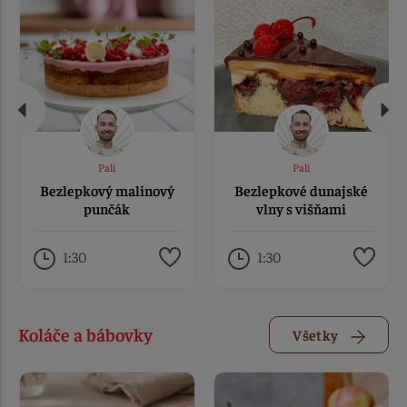
Pali
Pali
Bezlepkový malinový
Bezlepkové dunajské
punčák
vlny s višňami
1:30
1:30
Koláče a bábovky
Všetky