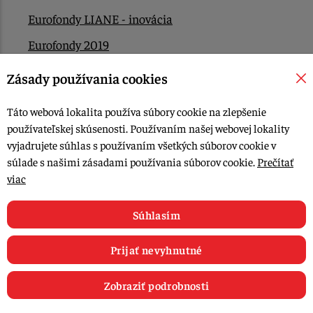
Eurofondy LIANE - inovácia
Eurofondy 2019
Eurofondy 2022/2023
Zásady používania cookies
EÚ Plán obnovy
Táto webová lokalita používa súbory cookie na zlepšenie
Kontakt
používateľskej skúsenosti. Používaním našej webovej lokality
vyjadrujete súhlas s používaním všetkých súborov cookie v
súlade s našimi zásadami používania súborov cookie.
Prečítať
© 2015-2026, LIANA GOLIAŠ s.r.o. všetky práva vyhradené.
viac
Upraviť nastavenia Cookies
Web dizajn: MARLOW DESIGN
Súhlasím
Prijať nevyhnutné
Zobraziť podrobnosti
0
E-shop
Recepty
Články
Obľúbené
Košík