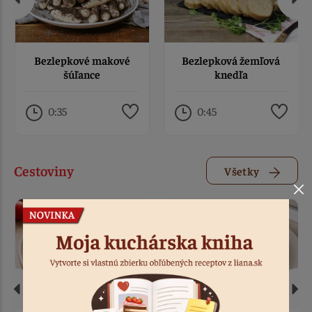
Bezlepkové makové
Bezlepková žemľová
šúľance
knedľa
0:35
0:45
Cestoviny
Všetky