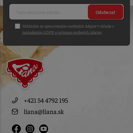
Odoberať
Súhlasím so spracovaním osobných údajov v súlade s
nariadením GDPR o ochrane osobných údajov
.
+421 54 4792 195
liana@liana.sk