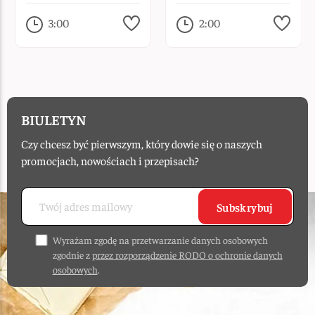
3:00
2:00
BIULETYN
Czy chcesz być pierwszym, który dowie się o naszych
promocjach, nowościach i przepisach?
Subskrybuj
Wyrażam zgodę na przetwarzanie danych osobowych
zgodnie z
przez rozporządzenie RODO o ochronie danych
osobowych
.