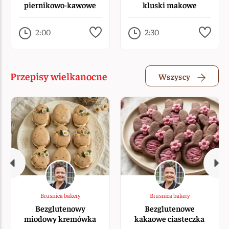
piernikowo-kawowe
kluski makowe
tiramisu
(bobałki)
2:00
2:30
Przepisy wielkanocne
Wszyscy
Brusnica bakery
Brusnica bakery
Bezglutenowy
Bezglutenowe
miodowy kremówka
kakaowe ciasteczka
owocowo-karmelowa