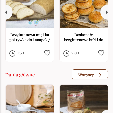
Bezglutenowa miękka
Doskonałe
pokrywka do kanapek /
bezglutenowe bułki do
kanapek
hamburgerów
1:50
2:00
Dania główne
Wszyscy