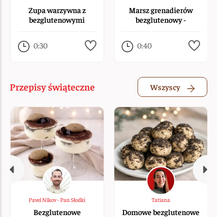
Zupa warzywna z
Marsz grenadierów
bezglutenowymi
bezglutenowy -
literami
grenadier z Liany
0:30
0:40
Przepisy świąteczne
Wszyscy
Pavel Nikov - Pan Słodki
Tatiana
Bezglutenowe
Domowe bezglutenowe