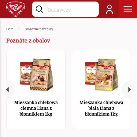
Dom
Smaczne przepisy
Poznáte z obalov
Mieszanka chlebowa
Mieszanka chlebowa
ciemna Liana z
biała Liana z
błonnikiem 1kg
błonnikiem 1kg