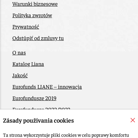
Warunki biznesowe
Polityka zwrotów
Prywatność
Odstúpiť od zmluvy tu
O nas
Katalog Liana
Jakość
Eurofunds LIANE – innowacja
Eurofundusze 2019
Eurofundusze 2022/2023
Zásady používania cookies
EÚ Plán obnovy
Kontakt
Ta strona wykorzystuje pliki cookies w celu poprawy komfortu