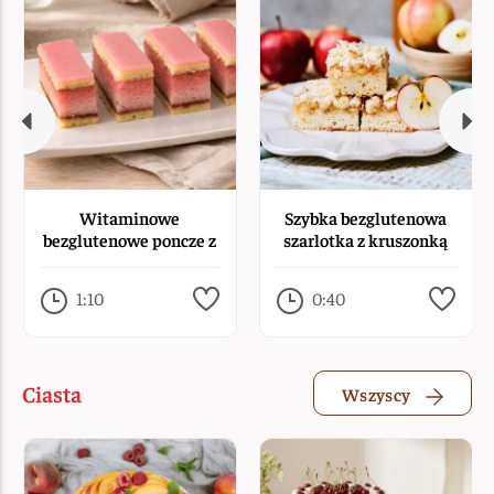
Witaminowe
Szybka bezglutenowa
bezglutenowe poncze z
szarlotka z kruszonką
LianaVIT
1:10
0:40
Ciasta
Wszyscy