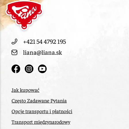
+421 54 4792 195
liana@liana.sk
Jak kupować
Często Zadawane Pytania
Opcje transportu i płatności
Transport międzynarodowy