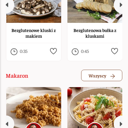
Bezglutenowe kluski z
Bezglutenowa bułka z
makiem
kluskami
0:35
0:45
Makaron
Wszyscy