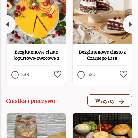
Bezglutenowe ciasto
Bezglutenowe ciasto z
jogurtowo-owocowe z
Czarnego Lasu
żelatyną
2:00
1:30
Ciastka i pieczywo
Wszyscy