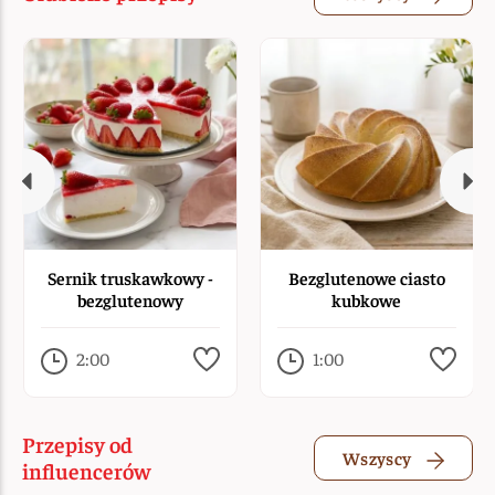
Sernik truskawkowy -
Bezglutenowe ciasto
bezglutenowy
kubkowe
2:00
1:00
Przepisy od
Wszyscy
influencerów