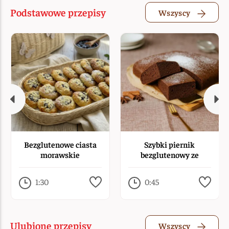
Podstawowe przepisy
Wszyscy
Bezglutenowe ciasta
Szybki piernik
morawskie
bezglutenowy ze
śmietaną
1:30
0:45
Ulubione przepisy
Wszyscy