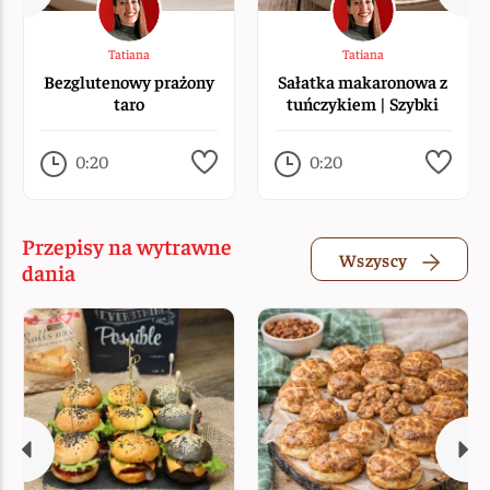
Tatiana
Tatiana
Bezglutenowy prażony
Sałatka makaronowa z
taro
tuńczykiem | Szybki
lunch bezglutenowy od
Fusilli Liana
0:20
0:20
Przepisy na wytrawne
Wszyscy
dania