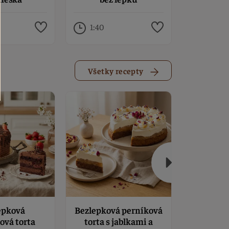
1:40
1:30
Všetky recepty
epková
Bezlepková perníková
Pavlovej 
ová torta
torta s jablkami a