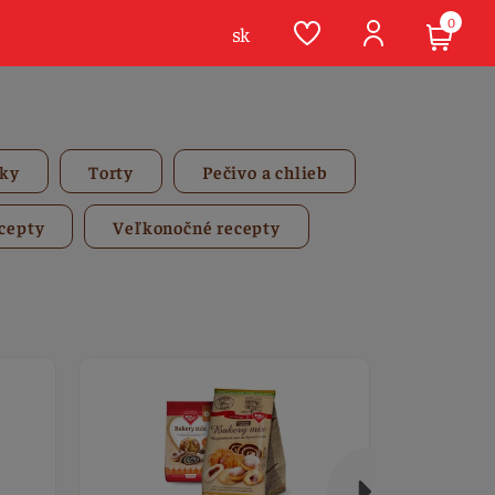
0
sk
vky
Torty
Pečivo a chlieb
cepty
Veľkonočné recepty