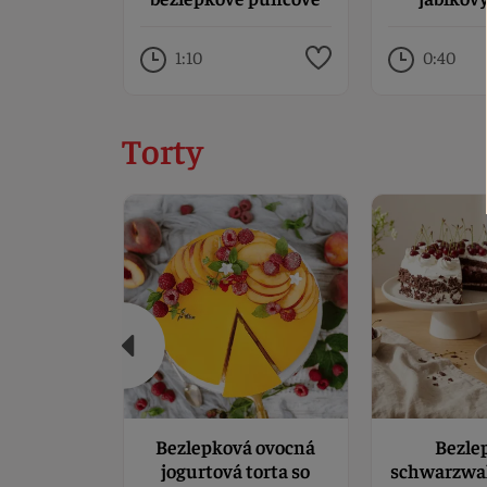
rezy s LianaVITom
mrven
1:10
0:40
Torty
Bezlepková ovocná
Bezle
jogurtová torta so
schwarzwal