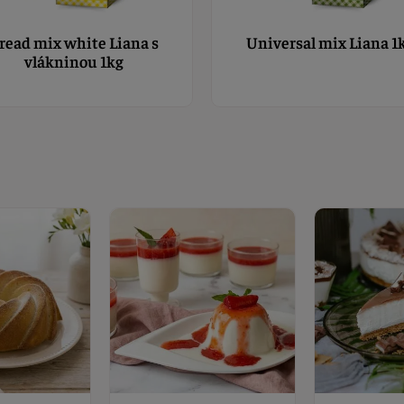
read mix white Liana s
Universal mix Liana 1
vlákninou 1kg