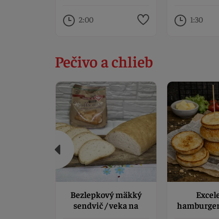
želatínou
2:00
1:30
Pečivo a chlieb
Bezlepkový mäkký
Excel
sendvič / veka na
hamburger
chlebíčky
bez 