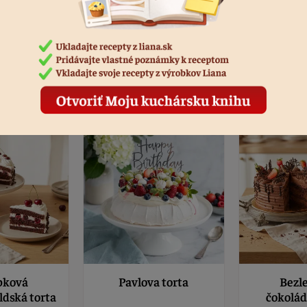
ičkou
1:00
2:30
pková
Pavlova torta
Bezl
dská torta
čokolád