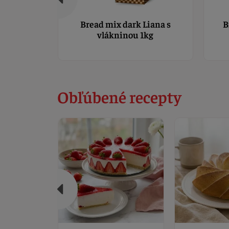
Bread mix dark Liana s
B
vlákninou 1kg
Obľúbené recepty