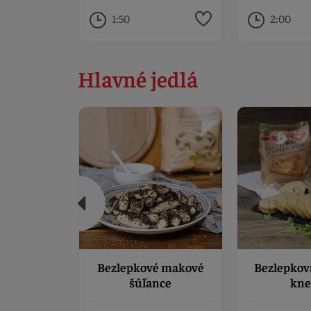
1:50
2:00
Hlavné jedlá
Bezlepkové makové
Bezlepkov
šúľance
kne