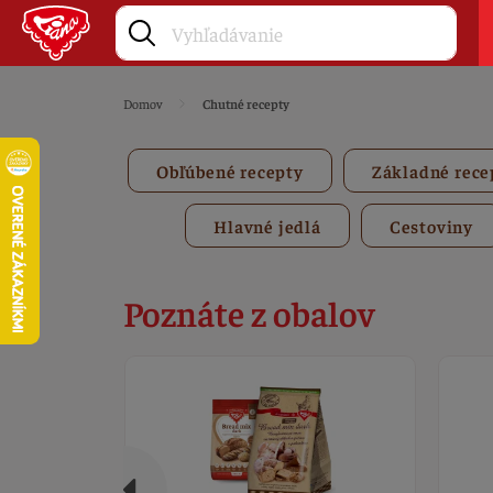
Domov
Chutné recepty
Obľúbené recepty
Základné rece
Hlavné jedlá
Cestoviny
Poznáte z obalov