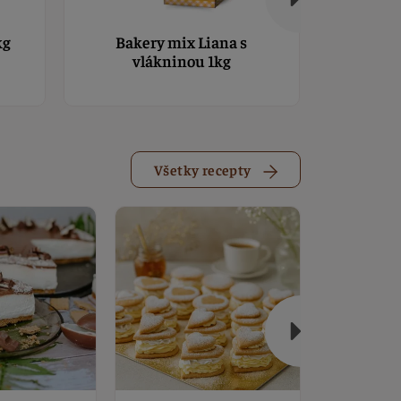
kg
Bakery mix Liana s
Pudi
vlákninou 1kg
Všetky recepty