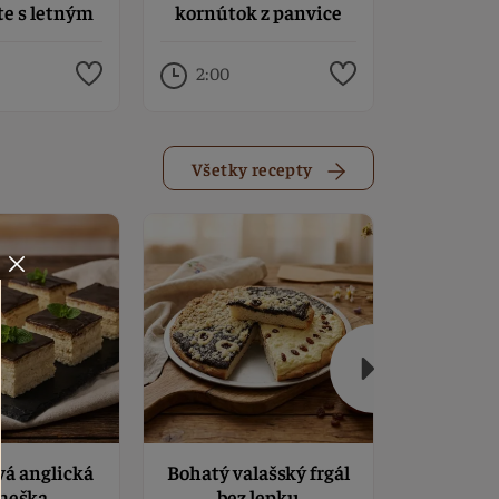
te s letným
kornútok z panvice
jahoda
nkom
citrón
ná
2:00
2:00
Všetky recepty
á anglická
Bohatý valašský frgál
Bezlep
meška
bez lepku
krém