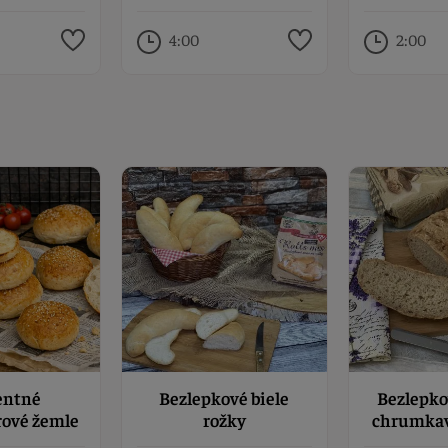
4:00
2:00
entné
Bezlepkové biele
Bezlepko
ové žemle
rožky
chrumkav
lepku