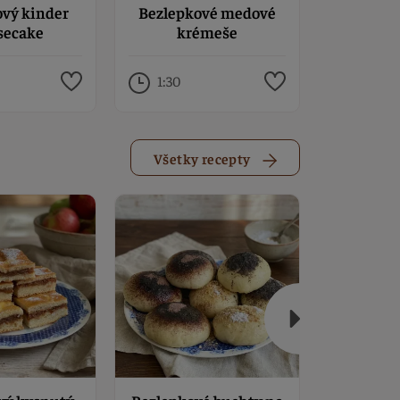
vý kinder
Bezlepkové medové
Bez
secake
krémeše
pardubi
1:30
1:00
Všetky recepty