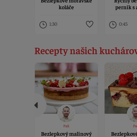
Bezlepkové moravské
Rýchly b
koláče
perník s
1:30
0:45
Recepty našich kucháro
Pali
Pa
Bezlepkový malinový
Bezlepkov