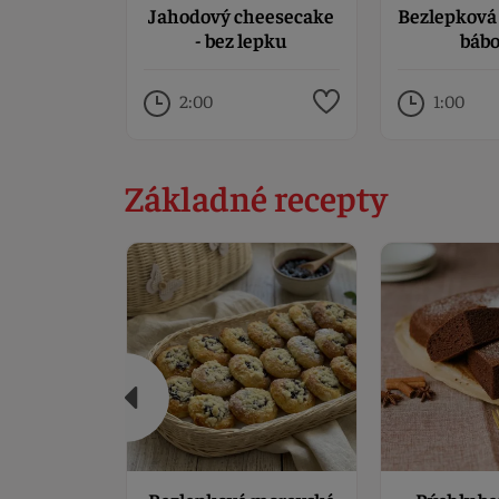
Jahodový cheesecake
Bezlepková
- bez lepku
báb
2:00
1:00
Základné recepty