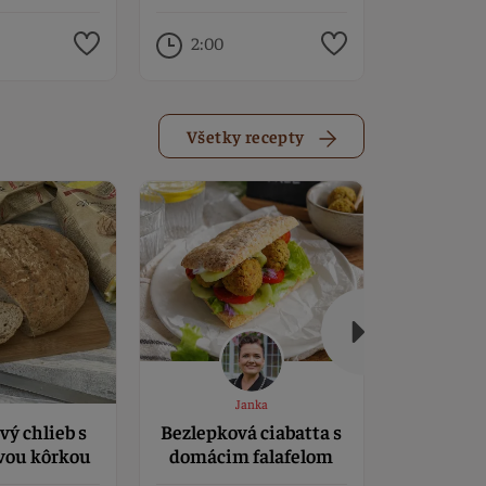
mascarpone
šľahačkou
2:00
1:30
Všetky recepty
Janka
vý chlieb s
Bezlepková ciabatta s
Bezlepko
ou kôrkou
domácim falafelom
psylliom
c