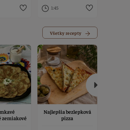
1:45
3:00
Všetky recepty
T
mkavé
Najlepšia bezlepková
Opražená
é zemiakové
pizza
tarhoňa:
acky
recept