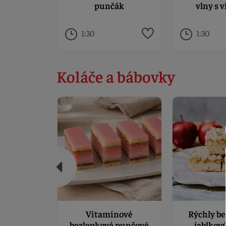
punčák
vlny s 
1:30
1:30
Koláče a bábovky
Vitamínové
Rýchly b
bezlepkové punčové
jablkový