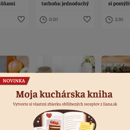
višňami
tarhoňa: jednoduchý
si pomýli
recept na chutnú
dri
prílohu
0:20
2:30
ezlepkový
Bezlepková hrnčeková
Bezlepkov
 koláč s
bábovka
kré