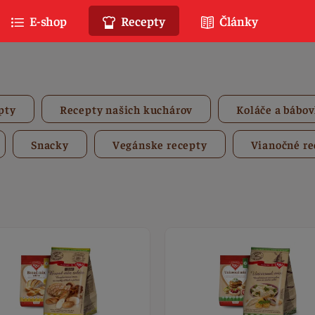
E-shop
Recepty
Články
pty
Recepty našich kuchárov
Koláče a bábo
Snacky
Vegánske recepty
Vianočné re