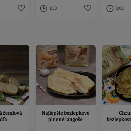
1:50
3:00
á žemľová
Najlepšie bezlepkové
Chru
dľa
plnené langoše
bezlepkov
pl