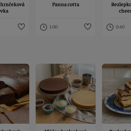
 hrnčeková
Panna cotta
Bezlepko
ovka
chee
1:00
0:40