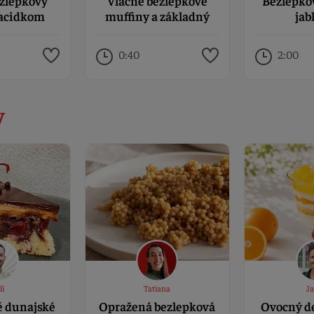
ezlepkový
Vláčne bezlepkové
Bezlepko
 acidkom
muffiny a základný
jab
recept na bezlepkové
piškótové cesto
0:40
2:00
v
li
Tatiana
J
é dunajské
Opražená bezlepková
Ovocný de