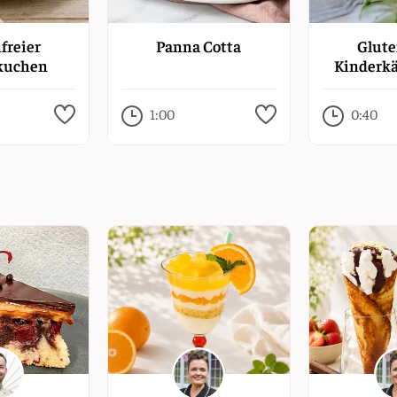
freier
Panna Cotta
Glute
kuchen
Kinderk
1:00
0:40