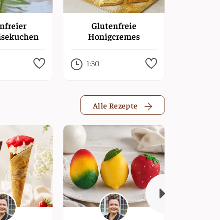
nfreier
Glutenfreie
Glut
äsekuchen
Honigcremes
Lebku
Par
1:30
1:00
Alle Rezepte