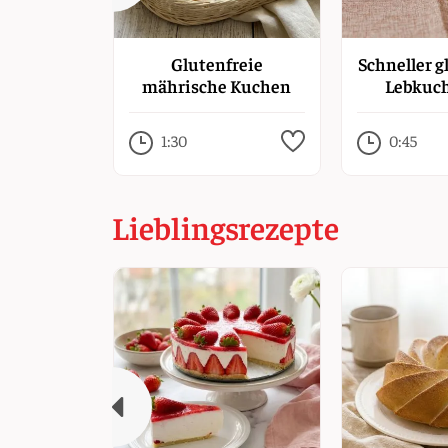
Glutenfreie
Schneller g
mährische Kuchen
Lebkuc
Saue
1:30
0:45
Lieblingsrezepte