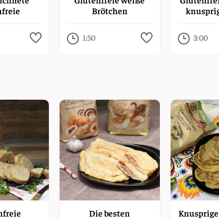
nfreie
Brötchen
knusprig
rbrötchen
1:50
3:00
nfreie
Die besten
Knusprige 