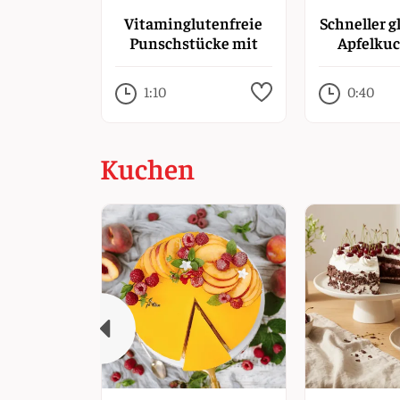
Vitaminglutenfreie
Schneller g
Punschstücke mit
Apfelku
LianaVIT
Stre
1:10
0:40
Kuchen