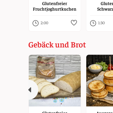
Glutenfreier
Glute
Fruchtjoghurtkuchen
Schwar
mit Gelatine
Kirsc
2:00
1:30
Gebäck und Brot
Glutenfreies
Ausgeze