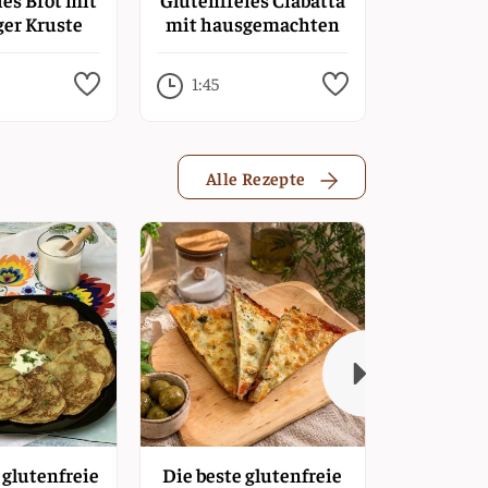
er Kruste
mit hausgemachten
He
Falafel
1:45
3:00
Alle Rezepte
T
glutenfreie
Die beste glutenfreie
Glut