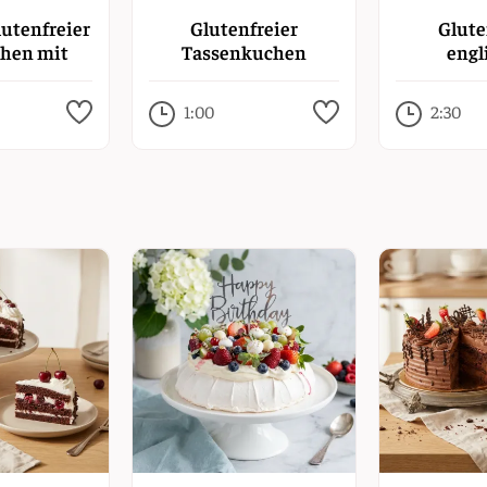
lutenfreier
Glutenfreier
Glute
chen mit
Tassenkuchen
engl
useln
Vanill
1:00
2:30