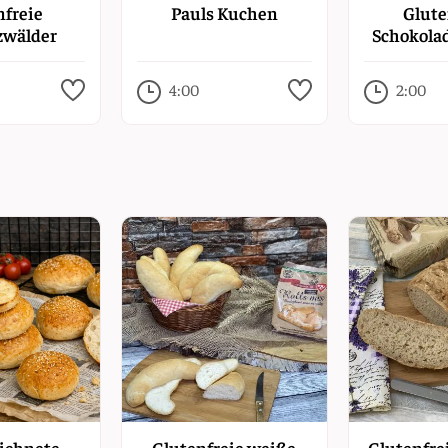
nfreie
Pauls Kuchen
Glute
zwälder
Schokola
htorte
4:00
2:00
ichnete
Glutenfreie weiße
Glutenfre