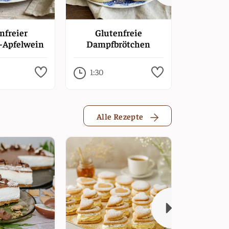
nfreier
Glutenfreie
Glut
-Apfelwein
Dampfbrötchen
Sauerteig
1:30
17:00
Alle Rezepte