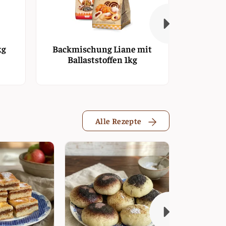
kg
Backmischung Liane mit
Karam
Ballaststoffen 1kg
Alle Rezepte