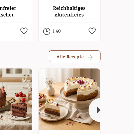
nfreier
Reichhaltiges
Glutenfr
ischer
glutenfreies
Crem
epudding
walachisches Frgal
1:40
1:30
Alle Rezepte