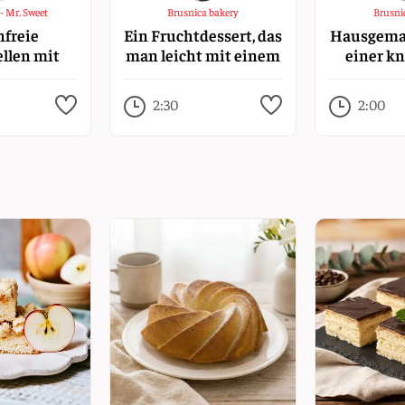
- Mr. Sweet
Brusnica bakery
Brusni
nfreie
Ein Fruchtdessert, das
Hausgemac
llen mit
man leicht mit einem
einer k
chen
Sommergetränk
glutenfr
verwechseln könnte.
2:30
2:00