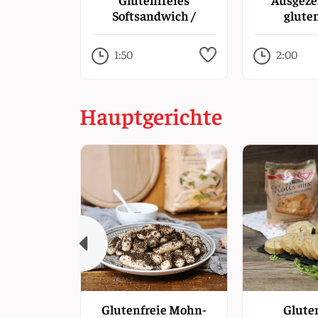
Softsandwich /
glute
Sandwichdeckel
Hamburge
1:50
2:00
Hauptgerichte
Glutenfreie Mohn-
Glute