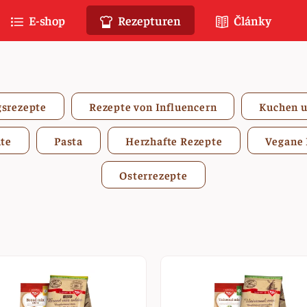
E-shop
Rezepturen
Články
gsrezepte
Rezepte von Influencern
Kuchen 
te
Pasta
Herzhafte Rezepte
Vegane 
Osterrezepte