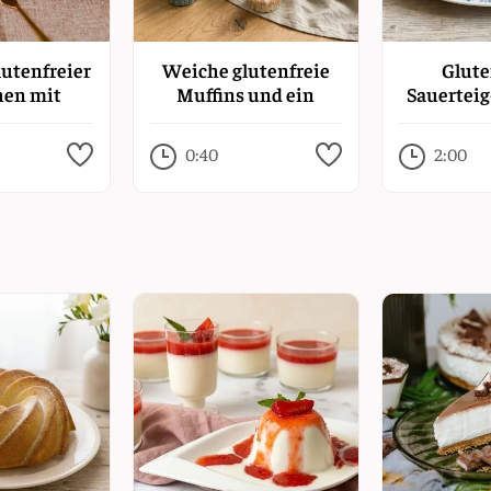
lutenfreier
Weiche glutenfreie
Glute
hen mit
Muffins und ein
Sauerteig
rrahm
Grundrezept für
glutenfreien
0:40
2:00
Biskuitkuchen