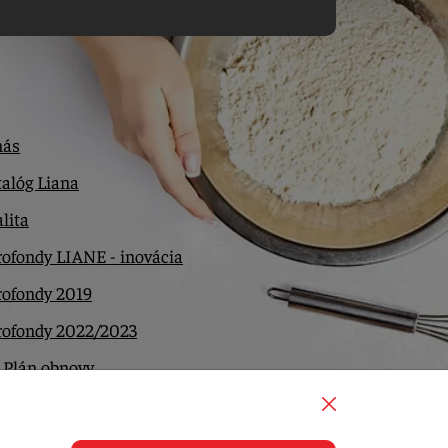
nás
alóg Liana
lita
ofondy LIANE - inovácia
rofondy 2019
rofondy 2022/2023
 Plán obnovy
ntakt