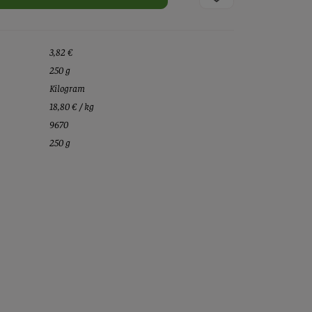
3,82 €
250 g
Kilogram
18,80 € / kg
9670
250 g