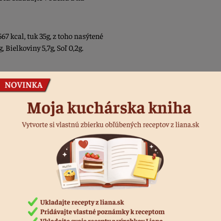
67 kcal, tuk 35g, z toho nasýtené
 Bielkoviny 5,7g, Soľ 0,2g.
Podobné produkty