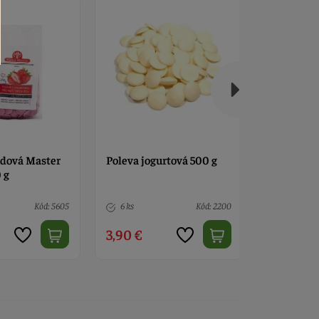
rtová 500 g
Poleva pistáciová Master
Nádobky n
Martini 250g
ml - 2 ks
Kód: 2200
9 ks
Kód: 2349
9 ks
3,90 €
3,90 €