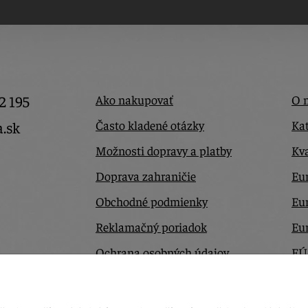
2 195
Ako nakupovať
O 
Často kladené otázky
Kat
a.sk
Možnosti dopravy a platby
Kva
Doprava zahraničie
Eur
Obchodné podmienky
Eu
Reklamačný poriadok
Eu
Ochrana osobných údajov
EÚ
Odstúpiť od zmluvy tu
Ko