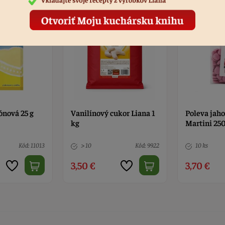
ukor Liana 1
Poleva jahodová Master
Poleva jogu
Martini 250 g
Kód: 9922
10 ks
Kód: 5605
6 ks
3,70 €
3,90 €