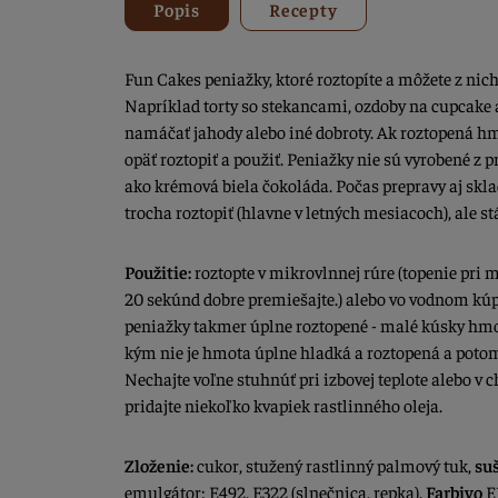
Popis
Recepty
Fun Cakes peniažky, ktoré roztopíte a môžete z nich
Napríklad torty so stekancami, ozdoby na cupcake a
namáčať jahody alebo iné dobroty. Ak roztopená hm
opäť roztopiť a použiť. Peniažky nie sú vyrobené z p
ako krémová biela čokoláda. Počas prepravy aj sk
trocha roztopiť (hlavne v letných mesiacoch), ale st
Použitie:
roztopte v mikrovlnnej rúre (topenie pri 
20 sekúnd dobre premiešajte.) alebo vo vodnom kúpe
peniažky takmer úplne roztopené - malé kúsky hmoty
kým nie je hmota úplne hladká a roztopená a potom
Nechajte voľne stuhnúť pri izbovej teplote alebo v c
pridajte niekoľko kvapiek rastlinného oleja.
Zloženie:
cukor, stužený rastlinný palmový tuk,
su
emulgátor: E492, E322 (slnečnica, repka).
Farbivo
E1