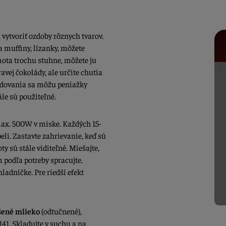
 vytvoriť ozdoby rôznych tvarov.
 muffiny, lízanky, môžete
ota trochu stuhne, môžete ju
ravej čokolády, ale určite chutia
ladovania sa môžu peniažky
ále sú použiteľné.
max. 500W v miske. Každých 15-
li. Zastavte zahrievanie, keď sú
 sú stále viditeľné. Miešajte,
 podľa potreby spracujte.
hladničke. Pre riedší efekt
šené mlieko
(odtučnené),
41. Skladujte v suchu a na