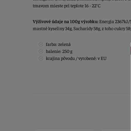
tmavom mieste pri teplote 16 - 22°C
Výživové údaje na 100g výrobku:
Energia 2367kJ/5
mastné kyseliny 34g, Sacharidy 58g, z toho cukry 58g,
farba: zelená
balenie: 250 g
krajina pôvodu / vyrobené: v EU