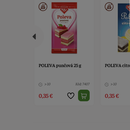
vá 25 g
POLEVA citrónová 25 g
Vanilínový c
kg
Kód: 7407
> 10
Kód: 11013
> 10
0,35 €
3,50 €