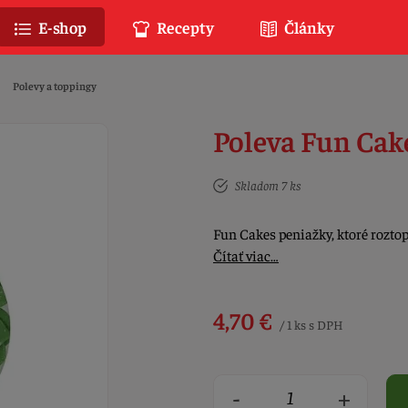
E-shop
Recepty
Články
Polevy a toppingy
Poleva Fun Cake
Skladom 7 ks
Fun Cakes peniažky, ktoré roztop
Čítať viac…
4,70 €
/ 1 ks s DPH
-
+