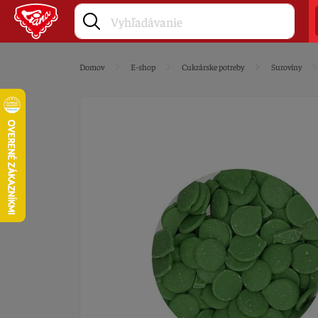
Domov
E-shop
Cukrárske potreby
Suroviny