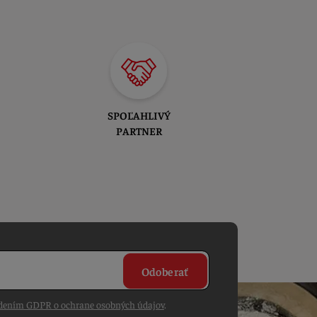
SPOĽAHLIVÝ
PARTNER
Odoberať
dením GDPR o ochrane osobných údajov
.