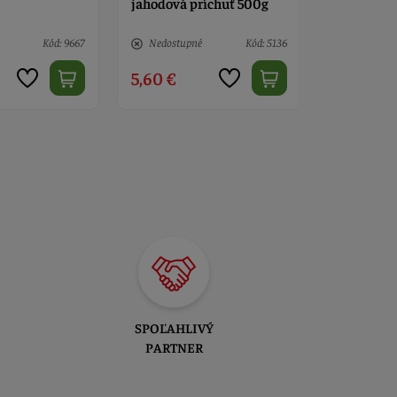
ríchuť 500g
tuku Liana 1kg
250 g
é
Kód: 5136
> 10
Kód: 11415
8 ks
13,90 €
4,70 €
SPOĽAHLIVÝ
PARTNER