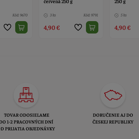
g
250 g
jahodová p
Kód: 9791
5 ks
Kód: 9667
Nedostupn
4,90 €
5,60 €
TOVAR ODOSIELAME
DORUČENIE AJ DO
DO 1-2 PRACOVNÝCH DNÍ
ČESKEJ REPUBLIKY
D PRIJATIA OBJEDNÁVKY