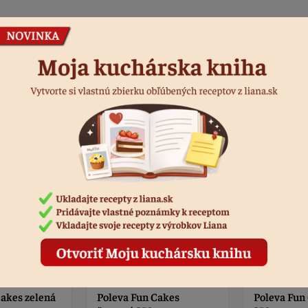
Podobné produkty
Cakes
Poleva Fun Cakes ružová
Poleva jogu