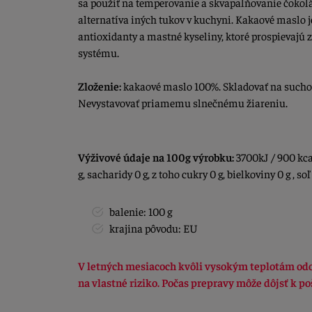
sa použiť na temperovanie a skvapalňovanie čokolá
alternatíva iných tukov v kuchyni. Kakaové maslo j
antioxidanty a mastné kyseliny, ktoré prospievajú
systému.
Zloženie:
kakaové maslo 100%. Skladovať na such
Nevystavovať priamemu slnečnému žiareniu.
Výživové údaje na 100g výrobku:
3700kJ / 900 kcal
g, sacharidy 0 g, z toho cukry 0 g, bielkoviny 0 g , soľ 
balenie: 100 g
krajina pôvodu: EU
V letných mesiacoch kvôli vysokým teplotám od
na vlastné riziko. Počas prepravy môže dôjsť k p