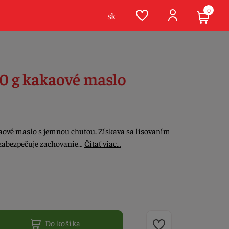
0
sk
0 g kakaové maslo
kaové maslo s jemnou chuťou. Získava sa lisovaním
 zabezpečuje zachovanie…
Čítať viac…
Do košíka