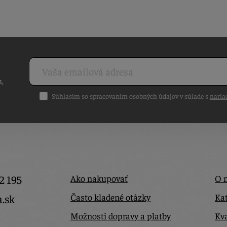
h,
Súhlasím so spracovaním osobných údajov v súlade s
naria
2 195
Ako nakupovať
O 
Často kladené otázky
Kat
a.sk
Možnosti dopravy a platby
Kva