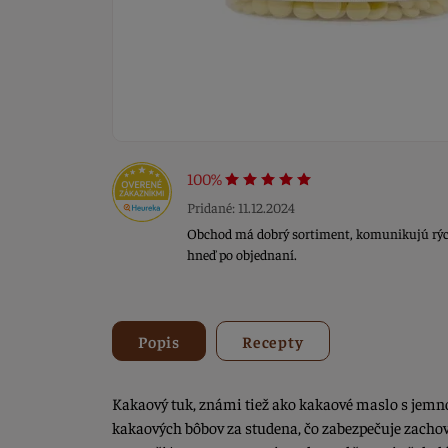
100%
Pridané: 11.12.2024
Obchod má dobrý sortiment, komunikujú rýchl
hneď po objednaní.
Popis
Recepty
Kakaový tuk, známi tiež ako kakaové maslo s jemn
kakaových bôbov za studena, čo zabezpečuje zachov