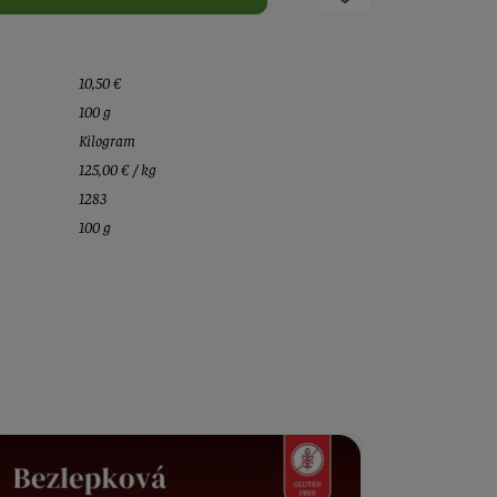
10,50 €
100 g
Kilogram
125,00 € / kg
1283
100 g