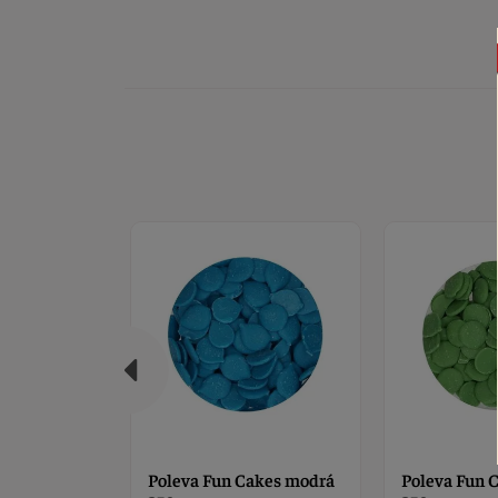
akes modrá
Poleva Fun Cakes zelená
Poleva Fun 