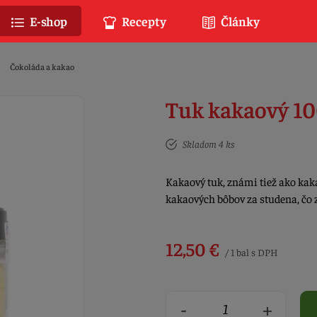
E-shop
Recepty
Články
Čokoláda a kakao
Tuk kakaový 10
Skladom 4 ks
Kakaový tuk, známi tiež ako ka
kakaových bôbov za studena, čo
12,50 €
/ 1 bal s DPH
-
+