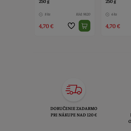
250 g
červená 250 
Kód: 9820
6 ks
Kód: 9670
3 ks
4,70 €
4,90 €
DORUČENIE ZADARMO
PRI NÁKUPE NAD 120 €
O