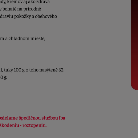
dy, krémov aj ako zdravá
e bohaté na prírodné
 zdraviu pokožky a obehového
om a chladnom mieste,
, tuky 100 g, z toho nasýtené 62
0 g.
osielame špedičnou službou iba
oškodeniu - roztopeniu.