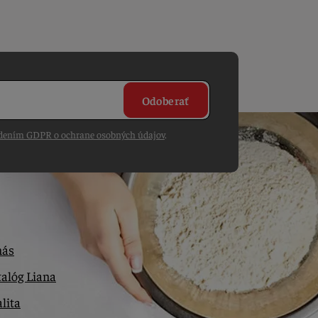
Odoberať
dením GDPR o ochrane osobných údajov
.
nás
alóg Liana
lita