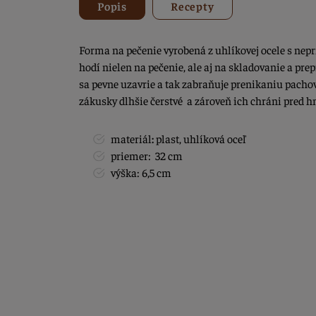
Popis
Recepty
Forma na pečenie vyrobená z uhlíkovej ocele s nep
hodí nielen na pečenie, ale aj na skladovanie a pr
sa pevne uzavrie a tak zabraňuje prenikaniu pachov
zákusky dlhšie čerstvé a zároveň ich chráni pred 
materiál
:
plast, uhlíková oceľ
priemer: 32 cm
výška: 6,5 cm