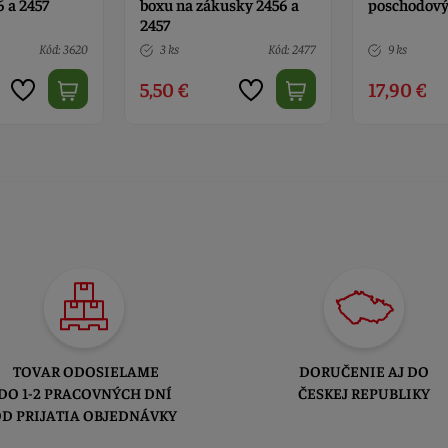
sky 2456 a
poschodový s rúčkami
zákusky 245
Kód: 2477
9 ks
Kód: 2457
5 ks
17,90 €
3,20 €
TOVAR ODOSIELAME
DORUČENIE AJ DO
DO 1-2 PRACOVNÝCH DNÍ
ČESKEJ REPUBLIKY
D PRIJATIA OBJEDNÁVKY