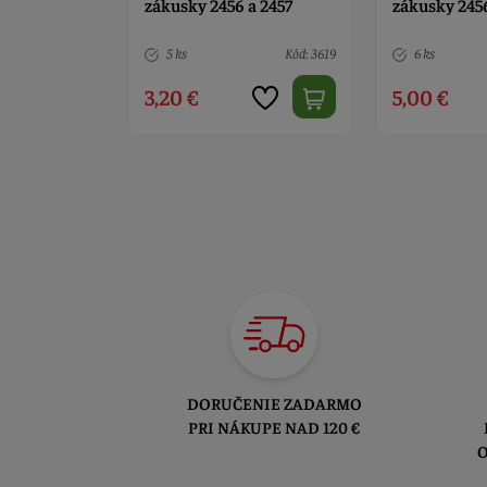
a 2457
zákusky 2456 a 2457
boxu na záku
2457
Kód: 3619
6 ks
Kód: 3620
3 ks
5,00 €
5,50 €
DORUČENIE ZADARMO
PRI NÁKUPE NAD 120 €
O