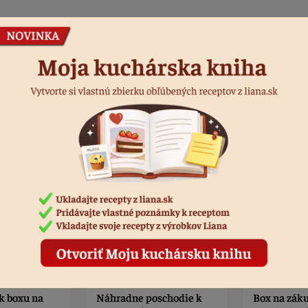
Podobné produkty
schodie k
Box na zákusky 3-
ND mriežka