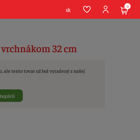
0
sk
s vrchnákom 32 cm
, ale tento tovar už bol vyradený z našej
tegórií