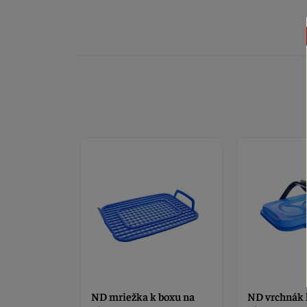
 boxu na
ND vrchnák k boxu na
Náhradne po