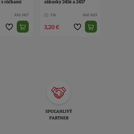
6 a 2457
zákusky 2456 a 2457
boxu na zá
2457
Kód: 3619
6 ks
Kód: 3620
3 ks
5,00 €
5,50 €
SPOĽAHLIVÝ
PARTNER