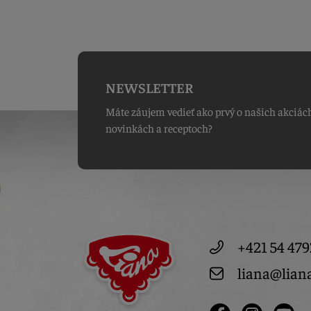
NEWSLETTER
Máte záujem vedieť ako prvý o našich akciác
novinkách a receptoch?
+421 54 479
liana@lian