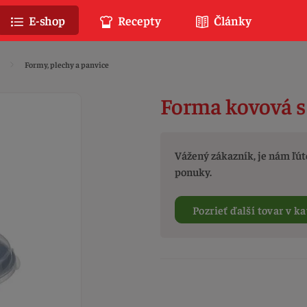
E-shop
Recepty
Články
Formy, plechy a panvice
Forma kovová 
Vážený zákazník, je nám ľúto
ponuky.
Pozrieť ďalší tovar v ka