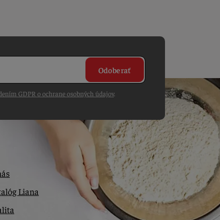
Odoberať
dením GDPR o ochrane osobných údajov
.
nás
alóg Liana
lita