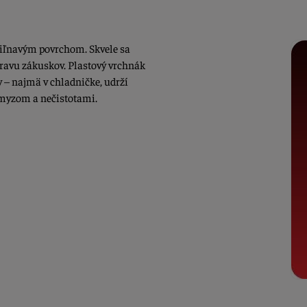
riľnavým povrchom. Skvele sa
epravu zákuskov. Plastový vrchnák
 – najmä v chladničke, udrží
hmyzom a nečistotami.