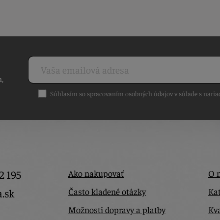
h,
Súhlasím so spracovaním osobných údajov v súlade s
naria
2 195
Ako nakupovať
O 
Často kladené otázky
Kat
a.sk
Možnosti dopravy a platby
Kva