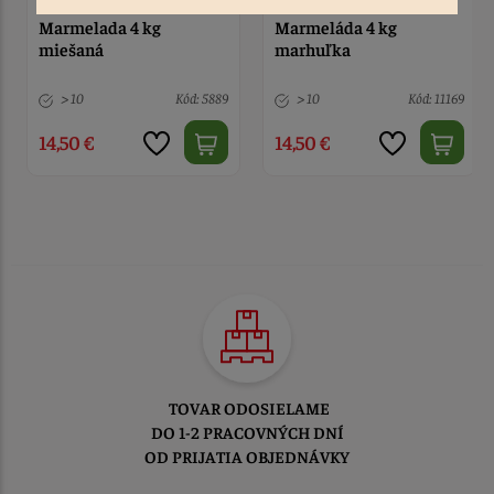
Marmelada 4 kg
Marmeláda 4 kg
miešaná
marhuľka
> 10
Kód: 5889
> 10
Kód: 11169
14,50 €
14,50 €
TOVAR ODOSIELAME
DO 1-2 PRACOVNÝCH DNÍ
OD PRIJATIA OBJEDNÁVKY