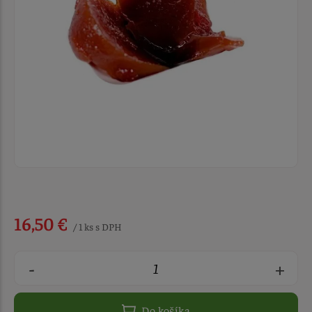
16,50 €
/ 1 ks s DPH
-
+
Do košíka