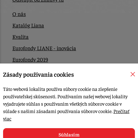
O nás
Katalóg Liana
Kvalita
Eurofondy LIANE - inovácia
Eurofondy 2019
Eurofondy 2022/2023
Zásady používania cookies
EÚ Plán obnovy
Táto webová lokalita používa súbory cookie na zlepšenie
Kontakt
používateľskej skúsenosti. Používaním našej webovej lokality
vyjadrujete súhlas s používaním všetkých súborov cookie v
súlade s našimi zásadami používania súborov cookie.
Prečítať
© 2015-2026, LIANA GOLIAŠ s.r.o. všetky práva vyhradené.
viac
Upraviť nastavenia Cookies
Web dizajn: MARLOW DESIGN
Súhlasím