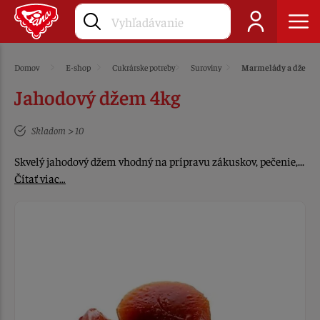
Domov
E-shop
Cukrárske potreby
Suroviny
Marmelády a džemy
Jahodový džem 4kg
Skladom > 10
Skvelý jahodový džem vhodný na prípravu zákuskov, pečenie,...
Čítať viac…