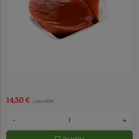
14,50 €
/ 1 ks s DPH
-
+
Do košíka