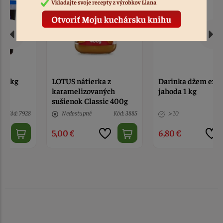
LOTUS nátierka z
Darinka džem extra
karamelizovaných
jahoda 1 kg
sušienok Classic 400g
Nedostupné
Kód: 3885
> 10
Kód: 4346
5,00 €
6,80 €