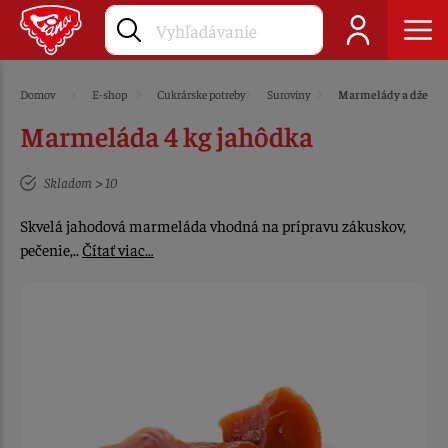
Domov
E-shop
Cukrárske potreby
Suroviny
Marmelády a džemy
Marmeláda 4 kg jahôdka
Skladom > 10
Skvelá jahodová marmeláda vhodná na prípravu zákuskov,
pečenie,..
Čítať viac…