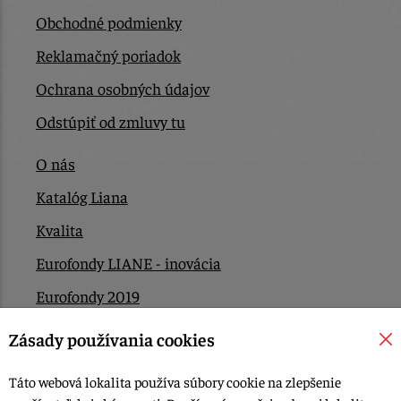
Obchodné podmienky
Reklamačný poriadok
Ochrana osobných údajov
Odstúpiť od zmluvy tu
O nás
Katalóg Liana
Kvalita
Eurofondy LIANE - inovácia
Eurofondy 2019
Eurofondy 2022/2023
Zásady používania cookies
EÚ Plán obnovy
Táto webová lokalita používa súbory cookie na zlepšenie
Kontakt