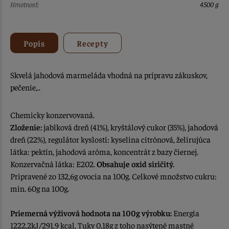
Hmotnosť:
4500 g
Popis
Recepty
Skvelá jahodová marmeláda vhodná na prípravu zákuskov,
pečenie,..
Chemicky konzervovaná.
Zloženie:
jablková dreň (41%), kryštálový cukor (35%), jahodová
dreň (22%), regulátor kyslosti: kyselina citrónová, želirujúca
látka: pektín, jahodová aróma, koncentrát z bazy čiernej.
Konzervačná látka: E202.
Obsahuje oxid siričitý.
Pripravené zo 132,6g ovocia na 100g. Celkové množstvo cukru:
min. 60g na 100g.
Priemerná výživová hodnota na 100g výrobku:
Energia
1222,2kJ/291,9 kcal, Tuky 0,18g z toho nasýtené mastné