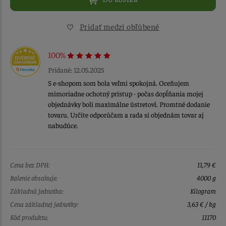
Pridať medzi obľúbené
100%
Pridané: 12.05.2025
S e-shopom som bola veľmi spokojná. Oceňujem
mimoriadne ochotný prístup - počas dopĺňania mojej
objednávky boli maximálne ústretoví. Promtné dodanie
tovaru. Určite odporúčam a rada si objednám tovar aj
nabudúce.
Cena bez DPH:
11,79 €
Balenie obsahuje:
4000 g
Základná jednotka:
Kilogram
Cena základnej jednotky:
3,63 € / kg
Kód produktu:
11170