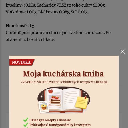
kyseliny < 0,10g, Sacharidy 70,52g z toho cukry 61,90g,
Vláknina< 1,00g, Bielkoviny 0,98g, Soľ 0,01g.
Hmotnosť:
4kg.
Chrániť pred priamym slnečným svetlom a mrazom. Po
otvorení uchovať v chlade.
Podobné produkty