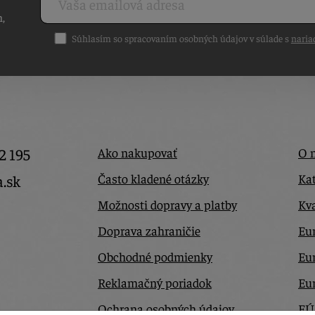
h,
Súhlasím so spracovaním osobných údajov v súlade s
naria
2 195
Ako nakupovať
O 
Často kladené otázky
Kat
a.sk
Možnosti dopravy a platby
Kva
Doprava zahraničie
Eur
Obchodné podmienky
Eu
Reklamačný poriadok
Eu
Ochrana osobných údajov
EÚ