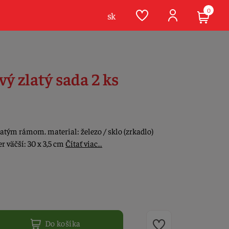
0
sk
ý zlatý sada 2 ks
atým rámom. material: železo / sklo (zrkadlo)
r väčší: 30 x 3,5 cm
Čítať viac…
Do košíka