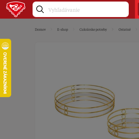
Domov
E-shop
Cukrárske potreby
Ostatné