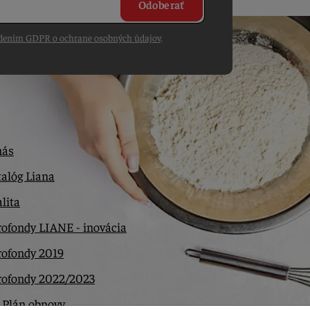
Odoberať
dením GDPR o ochrane osobných údajov
.
nás
alóg Liana
lita
ofondy LIANE - inovácia
rofondy 2019
rofondy 2022/2023
 Plán obnovy