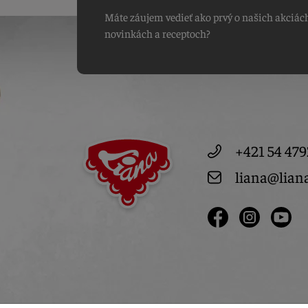
Máte záujem vedieť ako prvý o našich akciác
novinkách a receptoch?
+421 54 479
liana@lian