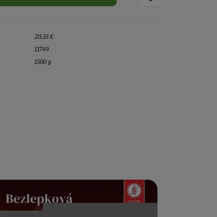
20,33 €
11749
1500 g