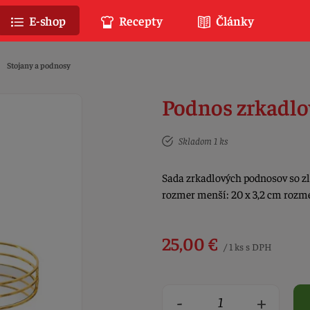
E-shop
Recepty
Články
Stojany a podnosy
Podnos zrkadlov
Skladom 1 ks
Sada zrkadlových podnosov so zl
rozmer menší: 20 x 3,2 cm rozme
25,00 €
/ 1 ks s DPH
-
+