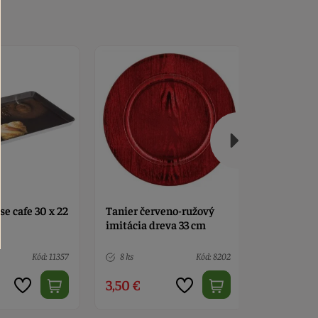
veno-ružový
Podnos bridlicový 20 x 20
Tanier str
eva 33 cm
cm
imitácia d
Kód: 8202
> 10
Kód: 1002
1 ks
3,90 €
3,90 €