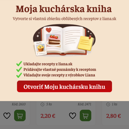
rovací biely
Podnos Pause cafe 30 x 22
Tanier čer
cm
imitácia dr
Kód: 2471
1 ks
Kód: 11357
8 ks
2,80 €
3,50 €