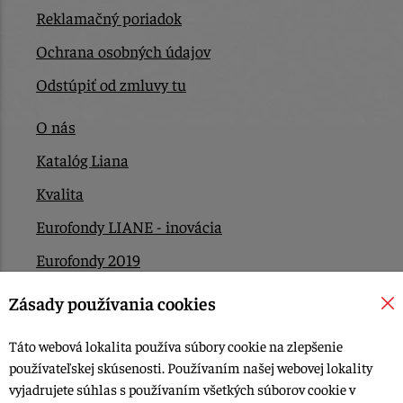
Reklamačný poriadok
Ochrana osobných údajov
Odstúpiť od zmluvy tu
O nás
Katalóg Liana
Kvalita
Eurofondy LIANE - inovácia
Eurofondy 2019
Eurofondy 2022/2023
Zásady používania cookies
EÚ Plán obnovy
Táto webová lokalita používa súbory cookie na zlepšenie
Kontakt
používateľskej skúsenosti. Používaním našej webovej lokality
vyjadrujete súhlas s používaním všetkých súborov cookie v