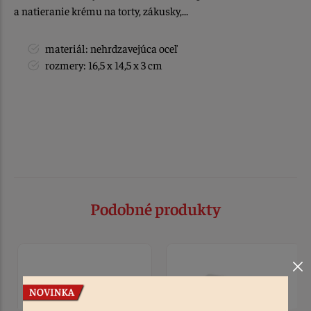
a natieranie krému na torty, zákusky,...
materiál: nehrdzavejúca oceľ
rozmery: 16,5 x 14,5 x 3 cm
Podobné produkty