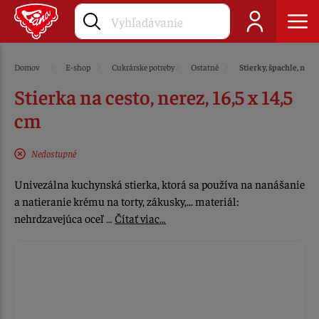
Domov
E-shop
Cukrárske potreby
Ostatné
Stierky, špachle, nože
Stierka na cesto, nerez, 16,5 x 14,5
cm
Nedostupné
Univezálna kuchynská stierka, ktorá sa používa na nanášanie
a natieranie krému na torty, zákusky,... materiál:
nehrdzavejúca oceľ …
Čítať viac…