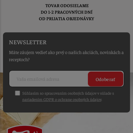
TOVAR ODOSIELAME
DO 1-2 PRACOVNÝCH DNÍ
OD PRIJATIA OBJEDNÁVKY
NEWSLETTER
Máte záujem vedieť ako prvý o našich akciách, novinkách a
receptoch?
Odoberať
Súhlasím so spracovaním osobných údajov v súlade s
nariadením GDPR o ochrane osobných údajov
.