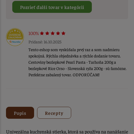
Pozrieť ďalší tovar v kategórií
100%
Pridané: 16.10.2025
Tento eshop som vyskúšala prvý raz a som nadmieru
spokojná. Rýchla objednávka a rýchle dodanie tovaru.
Cestoviny bezlepkové Pearl Pasta - Tarhoňa 200g a
bezlepkové Rice Orso - Slovenská ryža 200g - sú famózne.
Perfektne zabalený tovar. ODPORÚČAM!
Popis
Recepty
Univezálna kuchynská stierka, ktorá sa používa na nanášanie