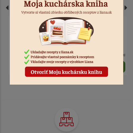
Stierka na cesto
Stierka na cesto 19,4 x
obdĺžnik
13,5 x 12,7 cm
> 10
Kód: 579
> 10
Kód: 598
1,20 €
1,90 €