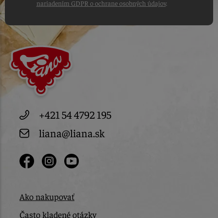
nariadením GDPR o ochrane osobných údajov
.
+421 54 4792 195
liana@liana.sk
Ako nakupovať
Často kladené otázky