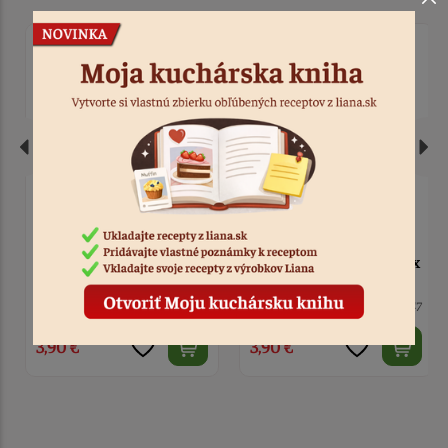
Krabička na tortu
Krabička na tortu
priesvitná biela 26 x 26 x
priesvitná biela 30 x 30 x
18 cm
18 cm
2 ks
Kód: 6147
2 ks
Kód: 6148
3,90 €
4,30 €