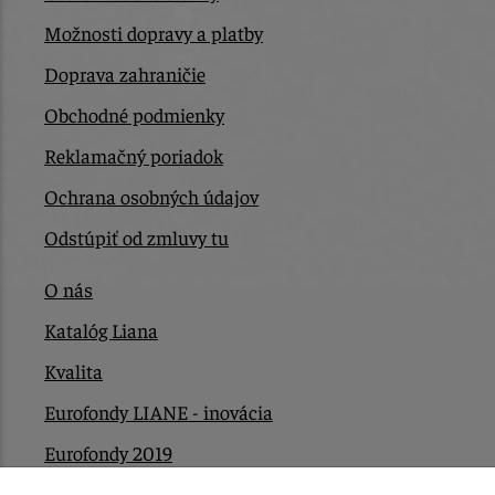
Možnosti dopravy a platby
Doprava zahraničie
Obchodné podmienky
Reklamačný poriadok
Ochrana osobných údajov
Odstúpiť od zmluvy tu
O nás
Katalóg Liana
Kvalita
Eurofondy LIANE - inovácia
Eurofondy 2019
Eurofondy 2022/2023