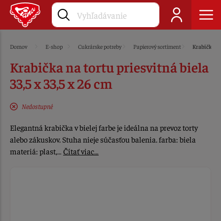
Domov
E-shop
Cukrárske potreby
Papierový sortiment
Krabičky
Krabička na tortu priesvitná biela
33,5 x 33,5 x 26 cm
Nedostupné
Elegantná krabička v bielej farbe je ideálna na prevoz torty
alebo zákuskov. Stuha nieje súčasťou balenia. farba: biela
materiá: plast,…
Čítať viac…