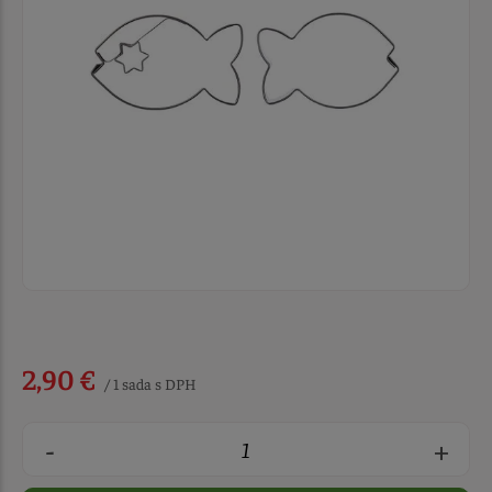
2,90 €
/ 1 sada s DPH
-
+