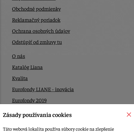
Obchodné podmienky
Reklamačný poriadok
Ochrana osobných údajov
Odstúpiť od zmluvy tu
O nás
Katalóg Liana
Kvalita
Eurofondy LIANE - inovácia
Eurofondy 2019
Eurofondy 2022/2023
Zásady používania cookies
EÚ Plán obnovy
Táto webová lokalita používa súbory cookie na zlepšenie
Kontakt