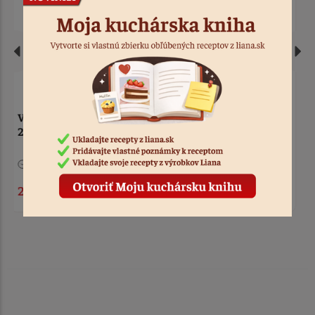
Vykrajovačka kvet - sada
Sada rybár, ryby, pálka
5 veľkostí
> 10
Kód: 811
Nedostupné
Kód: 5083
4,50 €
9,90 €