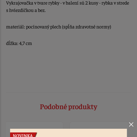
Vykrajovačka v tvare rybky - v balení sú 2 kusy - rybka v strede
s hviezdičkou a bez.
materiál: pocínovaný plech (spĺňa zdravotné normy)
dĺžka: 4,7 cm
Podobné produkty