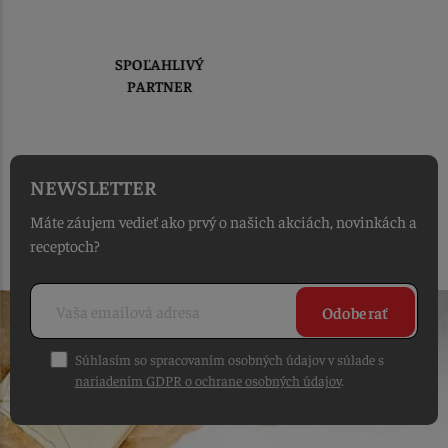
DORUČENIE ZADARMO
PRI NÁKUPE NAD 120 €
NEWSLETTER
Máte záujem vedieť ako prvý o našich akciách, novinkách a
receptoch?
Odoberať
Súhlasím so spracovaním osobných údajov v súlade s
nariadením GDPR o ochrane osobných údajov
.