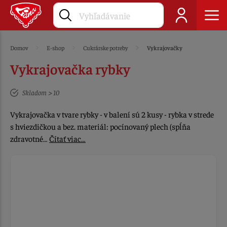
Domov
E-shop
Cukrárske potreby
Vykrajovačky
Vykrajovačka rybky
Skladom > 10
Vykrajovačka v tvare rybky - v balení sú 2 kusy - rybka v strede
s hviezdičkou a bez. materiál: pocínovaný plech (spĺňa
zdravotné…
Čítať viac…