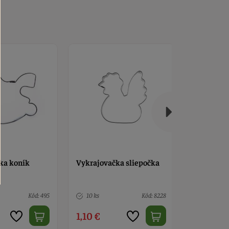
ka sliepočka
Vykrajovačka kuriatko
Vykrajova
Kód: 8228
> 10
Kód: 12262
> 10
1,10 €
1,20 €