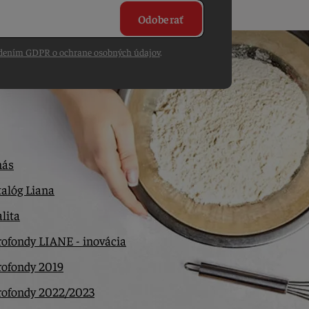
Odoberať
dením GDPR o ochrane osobných údajov
.
nás
alóg Liana
lita
ofondy LIANE - inovácia
rofondy 2019
rofondy 2022/2023