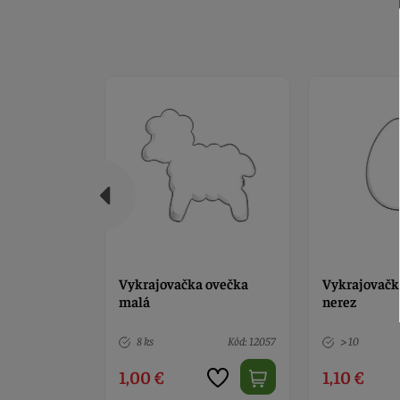
 ovečka
Vykrajovačka vajíčko
Vykrajovačka
nerez
Kód: 12057
> 10
Kód: 533
9 ks
1,10 €
1,10 €