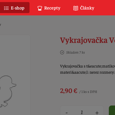
E-shop
Recepty
Články
y
Vykrajovačka Ve
Skladom 7 ks
Vykrajovačka s t&eacute;matikou 
materi&aacute;l: nerez rozmery: 
2,90 €
/ 1 ks s DPH
-
+