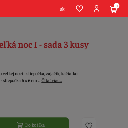
0
sk
ľká noc I - sada 3 kusy
veľkej noci - sliepočka, zajačik, kačiatko.
- sliepočka 6 x 6 cm …
Čítať viac…
Do košíka