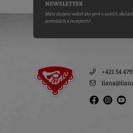
NEWSLETTER
Máte záujem vedieť ako prvý o našich akciác
novinkách a receptoch?
+421 54 479
liana@lian