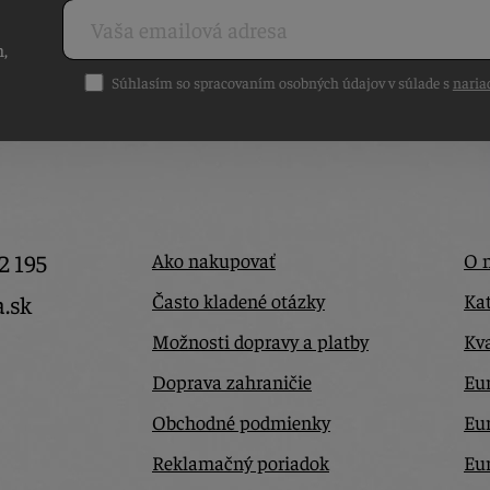
h,
Súhlasím so spracovaním osobných údajov v súlade s
naria
2 195
Ako nakupovať
O 
Často kladené otázky
Kat
a.sk
Možnosti dopravy a platby
Kva
Doprava zahraničie
Eur
Obchodné podmienky
Eu
Reklamačný poriadok
Eu