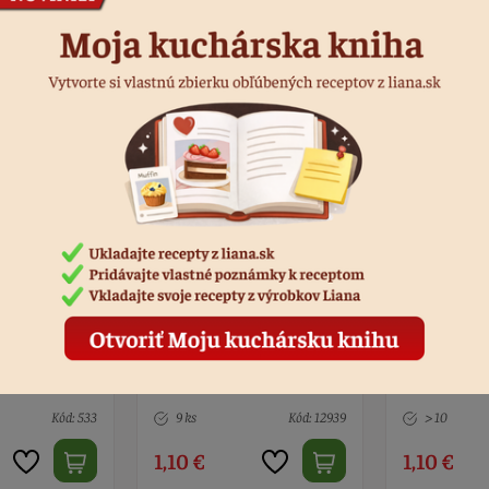
Podobné produkty
 štvorlístok
Vykrajovačka koník
Vykrajovač
Kód: 12939
> 10
Kód: 495
10 ks
1,10 €
1,10 €