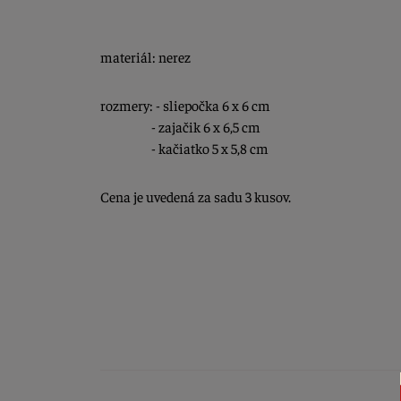
materiál: nerez
rozmery: - sliepočka 6 x 6 cm
- zajačik 6 x 6,5 cm
- kačiatko 5 x 5,8 cm
Cena je uvedená za sadu 3 kusov.