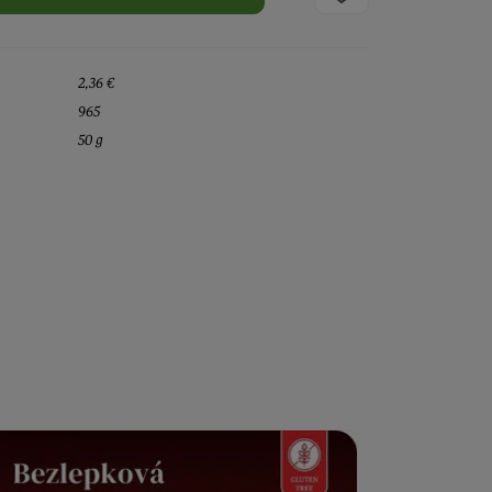
2,36 €
965
50 g