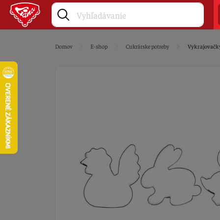
Domov
E-shop
Cukrárske potreby
Vykrajovačk