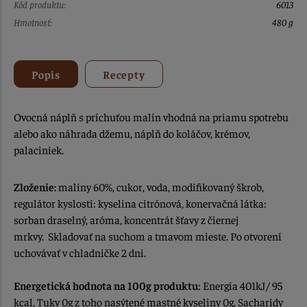
Kód produktu:
6013
Hmotnosť:
480 g
Popis
Recepty
Ovocná náplň s príchuťou malín vhodná na priamu spotrebu
alebo ako náhrada džemu, náplň do koláčov, krémov,
palaciniek.
Zloženie:
maliny 60%, cukor, voda, modifikovaný škrob,
regulátor kyslosti: kyselina citrónová, konervačná látka:
sorban draselný, aróma, koncentrát šťavy z čiernej
mrkvy. Skladovať na suchom a tmavom mieste. Po otvorení
uchovávať v chladničke 2 dni.
Energetická hodnota na 100g produktu
: Energia 401kJ/ 95
kcal, Tuky 0g z toho nasýtené mastné kyseliny 0g, Sacharidy