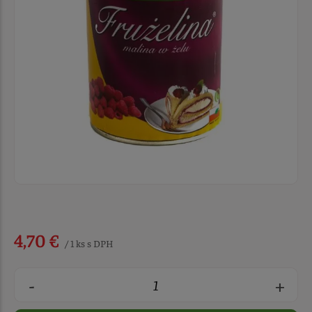
4,70 €
/ 1 ks s DPH
-
+