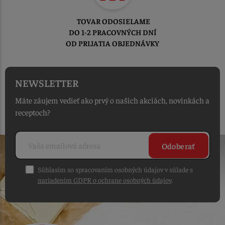
TOVAR ODOSIELAME
DO 1-2 PRACOVNÝCH DNÍ
OD PRIJATIA OBJEDNÁVKY
NEWSLETTER
Máte záujem vedieť ako prvý o našich akciách, novinkách a
receptoch?
Odoberať
Súhlasím so spracovaním osobných údajov v súlade s
nariadením GDPR o ochrane osobných údajov
.