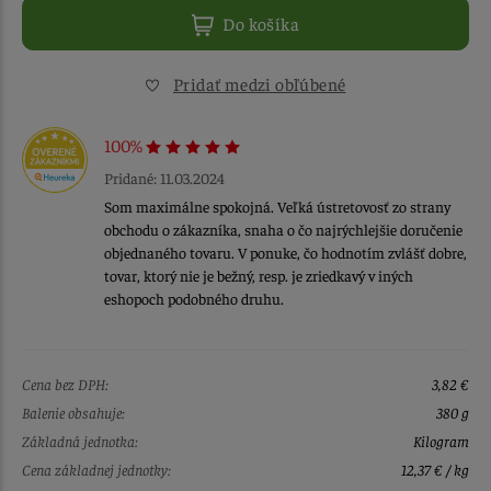
Do košíka
Pridať medzi obľúbené
100%
Pridané: 11.03.2024
Som maximálne spokojná. Veľká ústretovosť zo strany
obchodu o zákazníka, snaha o čo najrýchlejšie doručenie
objednaného tovaru. V ponuke, čo hodnotím zvlášť dobre,
tovar, ktorý nie je bežný, resp. je zriedkavý v iných
eshopoch podobného druhu.
Cena bez DPH:
3,82 €
Balenie obsahuje:
380 g
Základná jednotka:
Kilogram
Cena základnej jednotky:
12,37 € / kg