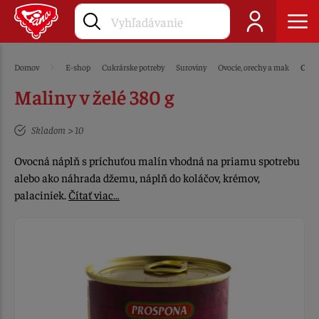
Domov
E-shop
Cukrárske potreby
Suroviny
Ovocie, orechy a mak
Ovoci
Maliny v želé 380 g
Skladom > 10
Ovocná náplň s príchuťou malín vhodná na priamu spotrebu
alebo ako náhrada džemu, náplň do koláčov, krémov,
palaciniek.
Čítať viac…