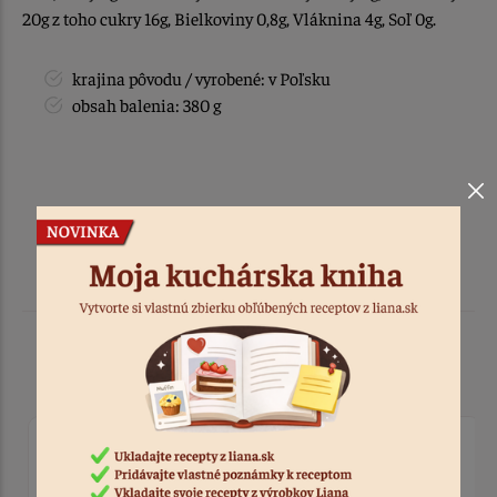
20g z toho cukry 16g, Bielkoviny 0,8g, Vláknina 4g, Soľ 0g.
krajina pôvodu / vyrobené: v Poľsku
obsah balenia: 380 g
Podobné produkty