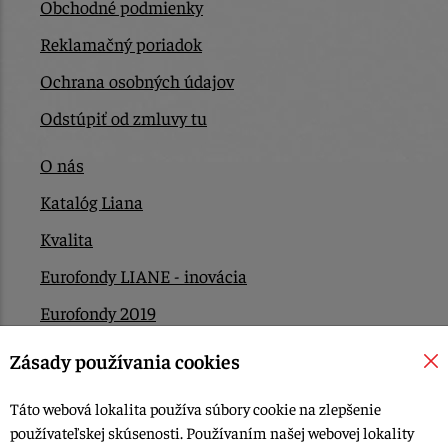
Obchodné podmienky
Reklamačný poriadok
Ochrana osobných údajov
Odstúpiť od zmluvy tu
O nás
Katalóg Liana
Kvalita
Eurofondy LIANE - inovácia
Eurofondy 2019
Eurofondy 2022/2023
Zásady používania cookies
EÚ Plán obnovy
Táto webová lokalita používa súbory cookie na zlepšenie
Kontakt
používateľskej skúsenosti. Používaním našej webovej lokality