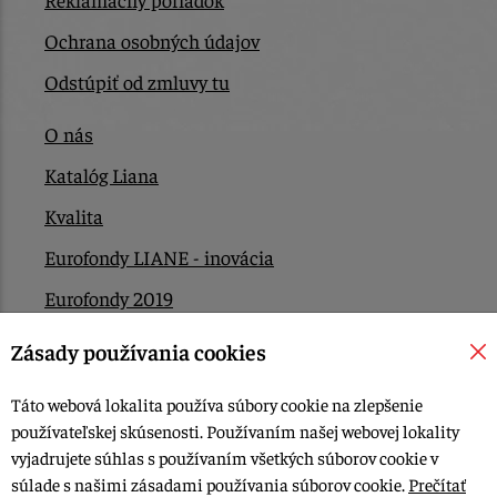
Ochrana osobných údajov
Odstúpiť od zmluvy tu
O nás
Katalóg Liana
Kvalita
Eurofondy LIANE - inovácia
Eurofondy 2019
Eurofondy 2022/2023
Zásady používania cookies
EÚ Plán obnovy
Táto webová lokalita používa súbory cookie na zlepšenie
Kontakt
používateľskej skúsenosti. Používaním našej webovej lokality
vyjadrujete súhlas s používaním všetkých súborov cookie v
súlade s našimi zásadami používania súborov cookie.
Prečítať
© 2015-2026, LIANA GOLIAŠ s.r.o. všetky práva vyhradené.