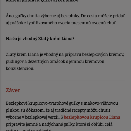
Áno, guľky chutia výborne aj bez plnky. Do cesta môžete pridať
aj prášok z lyofilizovaného ovocia pre jemnú ovocnú chuť.
Na čo je vhodný Zlatý krém Liana?
Zlatý krém Liana je vhodný na prípravu bezlepkových krémov,
pudingov a dezertných omáčok s jemnou krémovou
konzistenciou.
Záver
Bezlepkové krupicovo-tvarohové guľky s makovo-višňovou
plnkou sú dôkazom, že aj tradičné recepty môžu chutiť
výborne v bezlepkovej verzii. S
bezlepkovou krupicou Liana
pripravíte jemné a nadýchané guľky, ktoré si obľúbi celá
rodina – nielen celiatici.