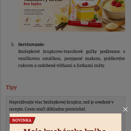
Servírovanie:
Bezlepkové krupicovo-tvarohové guľky podávame s
vanilkovou omáčkou, posypané makom, práškovým
cukrom a ozdobené višňami a lístkami mäty.
Tipy
Nepridávajte viac bezlepkovej krupice, než je uvedené v
recepte. Cesto stačí dôkladne premiešať.
Do neplnených guliek môžete pridať prášok z
lyofilizovaného ovocia, ktorý dodá cestu ovocnú chuť aj