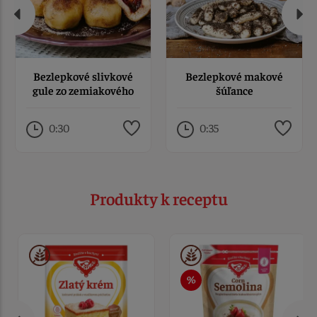
Bezlepkové slivkové
Bezlepkové makové
gule zo zemiakového
šúľance
cesta
0:30
0:35
Produkty k receptu