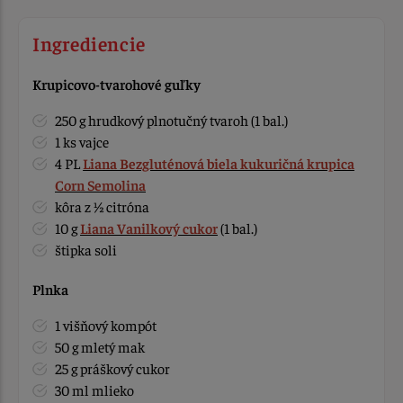
Ingrediencie
Krupicovo-tvarohové guľky
250 g hrudkový plnotučný tvaroh (1 bal.)
1 ks vajce
4 PL
Liana Bezgluténová biela kukuričná krupica
Corn Semolina
kôra z ½ citróna
10 g
Liana Vanilkový cukor
(1 bal.)
štipka soli
Plnka
1 višňový kompót
50 g mletý mak
25 g práškový cukor
30 ml mlieko