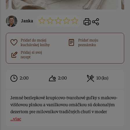
Janka
Pridať do mojej
Pridať moju
kuchárskej knihy
poznámku
Pridaj si svoj
recept
2:00
2:00
10 (ks)
Jemné bezlepkové krupicovo-tvarohové guľky s makovo-
višňovou plnkou a vanilkovou omáčkou sú dokonalým
dezertom pre milovníkov tradičných chutí v moder
...viac