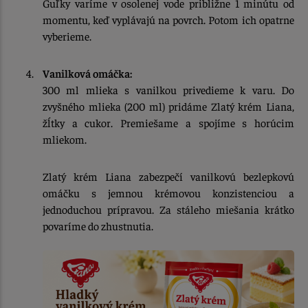
Guľky varíme v osolenej vode približne 1 minútu od
momentu, keď vyplávajú na povrch. Potom ich opatrne
vyberieme.
Vanilková omáčka:
300 ml mlieka s vanilkou privedieme k varu. Do
zvyšného mlieka (200 ml) pridáme Zlatý krém Liana,
žĺtky a cukor. Premiešame a spojíme s horúcim
mliekom.
Zlatý krém Liana zabezpečí vanilkovú bezlepkovú
omáčku s jemnou krémovou konzistenciou a
jednoduchou prípravou. Za stáleho miešania krátko
povaríme do zhustnutia.