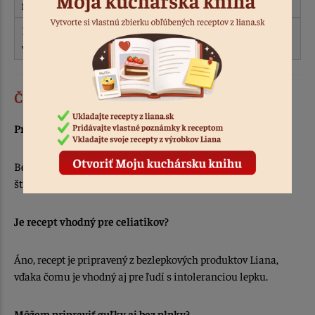
farbu.
Najlepšie funguje kyslejšie ovocie, napríklad maliny alebo
višne.
Často kladené otázky
Prečo použiť bezlepkovú krupicu Liana?
Bezlepková krupica Liana dodá cestu jemnú a nadýchanú
štruktúru a pomáha guľkám udržať si tvar aj počas varenia.
Je recept vhodný pre celiatikov?
Áno, recept je pripravený z bezlepkových produktov Liana,
vďaka čomu je vhodný aj pre ľudí s intoleranciou lepku.
Môžem pripraviť guľky aj bez plnky?