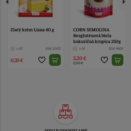
Zlatý krém Liana 40 g
CORN SEMOLINA
Bezgluténová biela
kukuričná krupica 250g
> 10
Kód: 13431
> 10
Kód: 4608
2,20 €
0,35 €
2,50 €
TOVAR ODOSIELAME