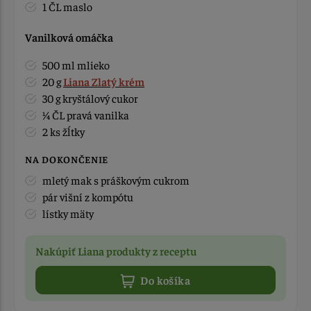
1 ČL maslo
Vanilková omáčka
500 ml mlieko
20 g
Liana Zlatý krém
30 g kryštálový cukor
¼ ČL pravá vanilka
2 ks žĺtky
NA DOKONČENIE
mletý mak s práškovým cukrom
pár višní z kompótu
lístky mäty
Nakúpiť Liana produkty z receptu
Do košíka