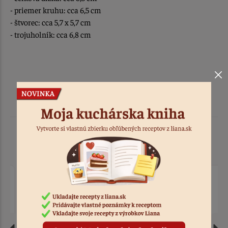
- priemer kruhu: cca 6,5 cm
- štvorec: cca 5,7 x 5,7 cm
- trojuholník: cca 6,8 cm
Podobné produkty