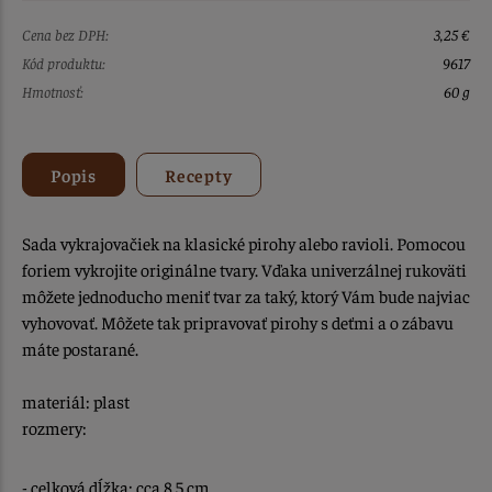
Cena bez DPH:
3,25 €
Kód produktu:
9617
Hmotnosť:
60 g
Popis
Recepty
Sada vykrajovačiek na klasické pirohy alebo ravioli. Pomocou
foriem vykrojite originálne tvary. Vďaka univerzálnej rukoväti
môžete jednoducho meniť tvar za taký, ktorý Vám bude najviac
vyhovovať. Môžete tak pripravovať pirohy s deťmi a o zábavu
máte postarané.
materiál: plast
rozmery:
- celková dĺžka: cca 8,5 cm