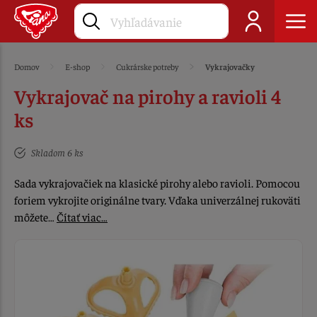
Domov
E-shop
Cukrárske potreby
Vykrajovačky
Vykrajovač na pirohy a ravioli 4
ks
Skladom 6 ks
Sada vykrajovačiek na klasické pirohy alebo ravioli. Pomocou
foriem vykrojite originálne tvary. Vďaka univerzálnej rukoväti
môžete…
Čítať viac…