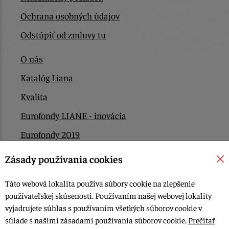
Ochrana osobných údajov
Odstúpiť od zmluvy tu
O nás
Katalóg Liana
Kvalita
Eurofondy LIANE - inovácia
Eurofondy 2019
Eurofondy 2022/2023
Zásady používania cookies
EÚ Plán obnovy
Táto webová lokalita používa súbory cookie na zlepšenie
Kontakt
používateľskej skúsenosti. Používaním našej webovej lokality
vyjadrujete súhlas s používaním všetkých súborov cookie v
súlade s našimi zásadami používania súborov cookie.
Prečítať
© 2015-2026, LIANA GOLIAŠ s.r.o. všetky práva vyhradené.