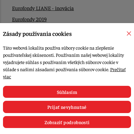
Eurofondy LIANE - inovácia
Eurofondy 2019
Eurofondy 2022/2023
Zásady používania cookies
EÚ Plán obnovy
Táto webová lokalita používa súbory cookie na zlepšenie
Kontakt
používateľskej skúsenosti. Používaním našej webovej lokality
vyjadrujete súhlas s používaním všetkých súborov cookie v
súlade s našimi zásadami používania súborov cookie.
Prečítať
© 2015-2026, LIANA GOLIAŠ s.r.o. všetky práva vyhradené.
viac
Upraviť nastavenia Cookies
Web dizajn: MARLOW DESIGN
Súhlasím
Prijať nevyhnutné
Zobraziť podrobnosti
0
E-shop
Recepty
Články
Obľúbené
Košík