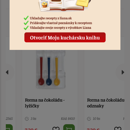
Podobné produkty
Forma na čokoládu -
Forma na čokoládu -
lyžičky
odznaky
3 ks
Kód: 8410
10 ks
Kód: 1668
7,30 €
7,30 €