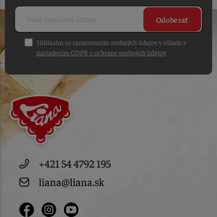
Odoberať
Súhlasím so spracovaním osobných údajov v súlade s
nariadením GDPR o ochrane osobných údajov
.
+421 54 4792 195
liana@liana.sk