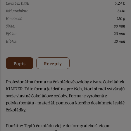
Cena bez DPH:
7,24 €
Kód produktu:
8416
Hmotnosť:
150 g
Šírka:
80 mm
Výška:
20 mm
Hĺbka:
10 mm
Popis
Recepty
Profesionálna forma na čokoládové ozdoby v tvare čokoládiek
KINDER. Táto forma je ideálna pre tých, ktorí si radi vytvárajú
svoje vlastné čokoládove ozdoby. Forma je vyrobená z
polykarbonátu - materiál, pomocou ktorého dosiahnete lesklé
čokoládky.
Použitie: Teplú čokoládu vlejte do formy alebo štetcom