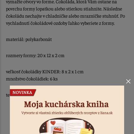
vymažte otvory vo forme. Čokoláda, ktorá Vám ostane na
povrchu formy lopatkou alebo stierkou stiahnite. Následne
čokoládu nechajte v chladničke alebo mrazničke stuhnúť. Po
vychladnutí čokoládové ozdoby ľahko vyberiete z formy.
materiál: polykarbonát
rozmery formy: 20 x 12 x 2 cm
veľkosť čokoládky KINDER: 8 x 2 x 1 cm
množstvo čokoládiek: 6 ks
teplotná odolnosť: -10 až +50 °C