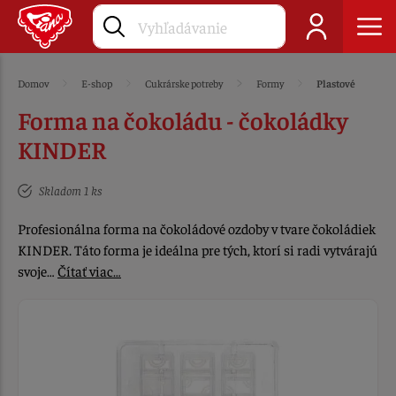
Domov
E-shop
Cukrárske potreby
Formy
Plastové
Forma na čokoládu - čokoládky
KINDER
Skladom 1 ks
Profesionálna forma na čokoládové ozdoby v tvare čokoládiek
KINDER. Táto forma je ideálna pre tých, ktorí si radi vytvárajú
svoje…
Čítať viac…