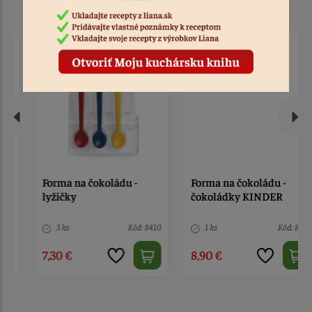
Forma na čokoládu -
Forma na čokoládu -
lyžičky
čokoládky KINDER
3 ks
Kód: 8410
1 ks
Kód: 8416
7,30 €
8,90 €