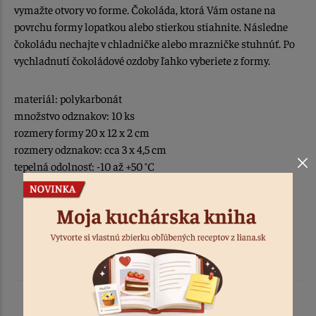
vymažte otvory vo forme. Čokoláda, ktorá Vám ostane na
povrchu formy lopatkou alebo stierkou stiahnite. Následne
čokoládu nechajte v chladničke alebo mrazničke stuhnúť. Po
vychladnutí čokoládové ozdoby ľahko vyberiete z formy.
materiál: polykarbonát
množstvo odznakov: 10 ks
rozmery formy 20 x 12 x 2 cm
rozmery odznakov: cca 3 x 4,5 cm
tepelná odolnosť: -10 až +50 °C
Podobné produkty