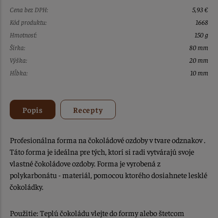
Cena bez DPH:
5,93 €
Kód produktu:
1668
Hmotnosť:
150 g
Šírka:
80 mm
Výška:
20 mm
Hĺbka:
10 mm
Popis
Recepty
Profesionálna forma na čokoládové ozdoby v tvare odznakov .
Táto forma je ideálna pre tých, ktorí si radi vytvárajú svoje
vlastné čokoládove ozdoby. Forma je vyrobená z
polykarbonátu - materiál, pomocou ktorého dosiahnete lesklé
čokoládky.
Použitie: Teplú čokoládu vlejte do formy alebo štetcom