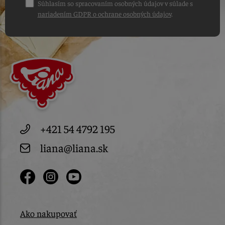
Súhlasím so spracovaním osobných údajov v súlade s
nariadením GDPR o ochrane osobných údajov
.
+421 54 4792 195
liana@liana.sk
Ako nakupovať