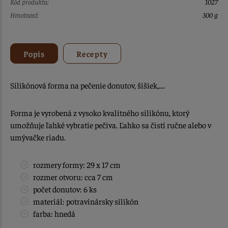
Kód produktu:
1027
Hmotnosť:
300 g
Popis
Recepty
Silikónová forma na pečenie donutov, šišiek,....
Forma je vyrobená z vysoko kvalitného silikónu, ktorý
umožňuje ľahké vybratie pečiva. Ľahko sa čistí ručne alebo v
umývačke riadu.
rozmery formy: 29 x 17 cm
rozmer otvoru: cca 7 cm
počet donutov: 6 ks
materiál: potravinársky silikón
farba: hnedá