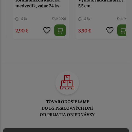
medvedík, zajac 24 ks
5,5 cm
5 ks
Kód: 2990
5 ks
Kód: 962
2,90 €
3,90 €
TOVAR ODOSIELAME
DO 1-2 PRACOVNÝCH DNÍ
OD PRIJATIA OBJEDNÁVKY