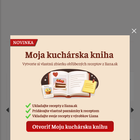
Podobné produkty
Forma silikón kačička,
Vykrajovačka na šišky