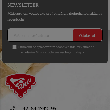
NEWSLETTER
Máte záujem vedieť ako prvý o našich akciách, novinkách a
receptoch?
Odoberať
Súhlasím so spracovaním osobných údajov v súlade s
nariadením GDPR o ochrane osobných údajov
.
+421 54 4792 195