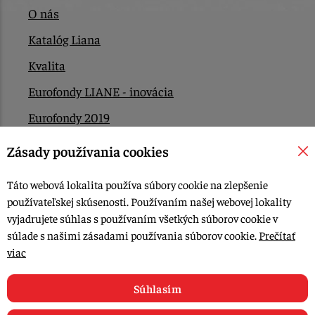
O nás
Katalóg Liana
Kvalita
Eurofondy LIANE - inovácia
Eurofondy 2019
Eurofondy 2022/2023
Zásady používania cookies
EÚ Plán obnovy
Táto webová lokalita používa súbory cookie na zlepšenie
Kontakt
používateľskej skúsenosti. Používaním našej webovej lokality
vyjadrujete súhlas s používaním všetkých súborov cookie v
súlade s našimi zásadami používania súborov cookie.
Prečítať
© 2015-2026, LIANA GOLIAŠ s.r.o. všetky práva vyhradené.
viac
Upraviť nastavenia Cookies
Web dizajn: MARLOW DESIGN
Súhlasím