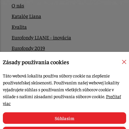
O nás
Katalóg Liana
Kvalita
Eurofondy LIANE - inovácia
Eurofondy 2019
Eurofondy 2022/2023
Zásady používania cookies
EÚ Plán obnovy
Táto webová lokalita používa súbory cookie na zlepšenie
Kontakt
používateľskej skúsenosti. Používaním našej webovej lokality
vyjadrujete súhlas s používaním všetkých súborov cookie v
súlade s našimi zásadami používania súborov cookie.
Prečítať
© 2015-2026, LIANA GOLIAŠ s.r.o. všetky práva vyhradené.
viac
Upraviť nastavenia Cookies
Web dizajn: MARLOW DESIGN
Súhlasím