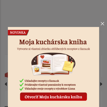
Podobné produkty
Forma silikón bábovky
Forma silikón kruhy so