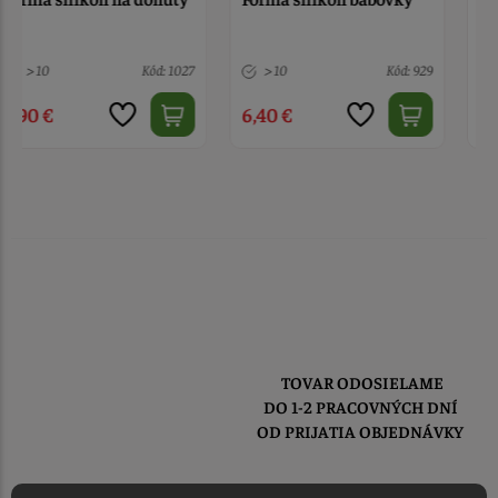
špirálou 6 ks
> 10
Kód: 929
> 10
Kód: 7171
6,40 €
6,50 €
TOVAR ODOSIELAME
DO 1-2 PRACOVNÝCH DNÍ
OD PRIJATIA OBJEDNÁVKY