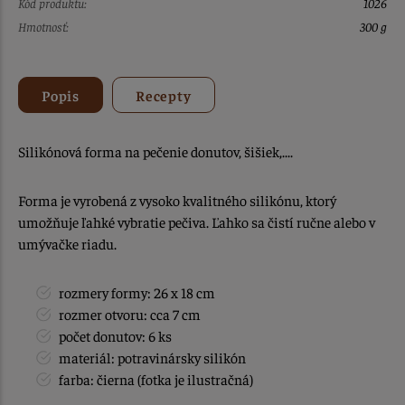
Kód produktu:
1026
Hmotnosť:
300 g
Popis
Recepty
Silikónová forma na pečenie donutov, šišiek,....
Forma je vyrobená z vysoko kvalitného silikónu, ktorý
umožňuje ľahké vybratie pečiva. Ľahko sa čistí ručne alebo v
umývačke riadu.
rozmery formy: 26 x 18 cm
rozmer otvoru: cca 7 cm
počet donutov: 6 ks
materiál: potravinársky silikón
farba: čierna (fotka je ilustračná)