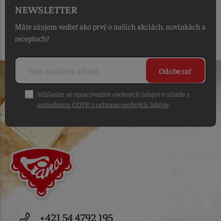
NEWSLETTER
Máte záujem vedieť ako prvý o našich akciách, novinkách a
receptoch?
Odoberať
Súhlasím so spracovaním osobných údajov v súlade s
nariadením GDPR o ochrane osobných údajov
.
+421 54 4792 195