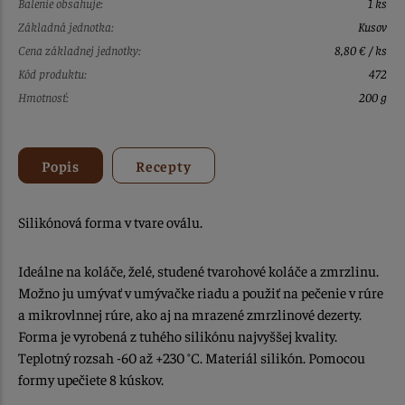
Balenie obsahuje:
1 ks
Základná jednotka:
Kusov
Cena základnej jednotky:
8,80 € / ks
Kód produktu:
472
Hmotnosť:
200 g
Popis
Recepty
Silikónová forma v tvare oválu.
Ideálne na koláče, želé, studené tvarohové koláče a zmrzlinu.
Možno ju umývať v umývačke riadu a použiť na pečenie v rúre
a mikrovlnnej rúre, ako aj na mrazené zmrzlinové dezerty.
Forma je vyrobená z tuhého silikónu najvyššej kvality.
Teplotný rozsah -60 až +230 °C. Materiál silikón. Pomocou
formy upečiete 8 kúskov.