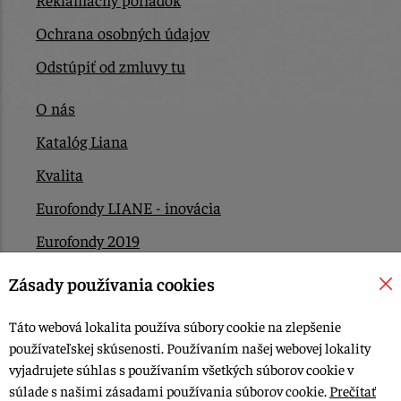
Ochrana osobných údajov
Odstúpiť od zmluvy tu
O nás
Katalóg Liana
Kvalita
Eurofondy LIANE - inovácia
Eurofondy 2019
Eurofondy 2022/2023
Zásady používania cookies
EÚ Plán obnovy
Táto webová lokalita používa súbory cookie na zlepšenie
Kontakt
používateľskej skúsenosti. Používaním našej webovej lokality
vyjadrujete súhlas s používaním všetkých súborov cookie v
súlade s našimi zásadami používania súborov cookie.
Prečítať
© 2015-2026, LIANA GOLIAŠ s.r.o. všetky práva vyhradené.