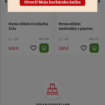
Forma silikón O srdiečka
Forma silikón
15 ks
medvedíky s pipetou
> 10
Kód: 744
> 10
Kód: 777
5,50 €
5,50 €
TOVAR ODOSIELAME