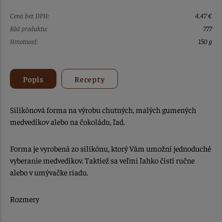
Cena bez DPH:
4,47 €
Kód produktu:
777
Hmotnosť:
150 g
Popis
Recepty
Silikónová forma na výrobu chutných, malých gumených
medvedíkov alebo na čokoládu, ľad.
Forma je vyrobená zo silikónu, ktorý Vám umožní jednoduché
vyberanie medvedíkov. Taktiež sa veľmi ľahko čistí ručne
alebo v umývačke riadu.
Rozmery