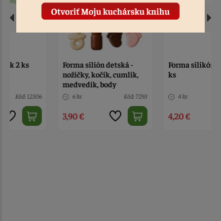
Forma silión detská -
Forma silikón šachy 16
nožičky, kočík, cumlík,
ks
medvedík, body
6 ks
Kód: 7293
4 ks
Kód: 8363
3,90 €
4,20 €