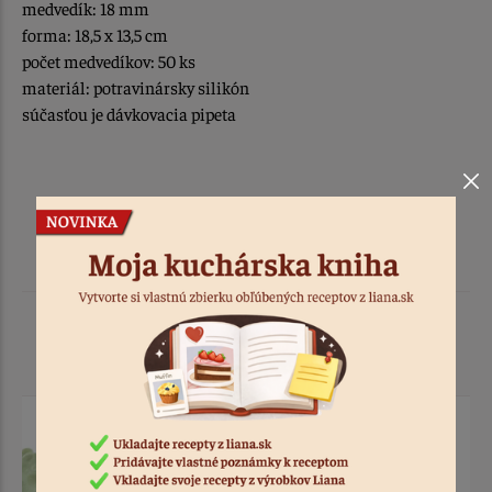
medvedík: 18 mm
forma: 18,5 x 13,5 cm
počet medvedíkov: 50 ks
materiál: potravinársky silikón
súčasťou je dávkovacia pipeta
Podobné produkty