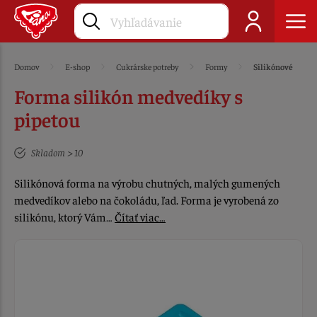
Domov
E-shop
Cukrárske potreby
Formy
Silikónové
Forma silikón medvedíky s
pipetou
Skladom > 10
Silikónová forma na výrobu chutných, malých gumených
medvedíkov alebo na čokoládu, ľad. Forma je vyrobená zo
silikónu, ktorý Vám…
Čítať viac…