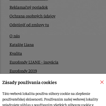
Reklamačný poriadok
Ochrana osobných údajov
Odstúpiť od zmluvy tu
O nás
Katalóg Liana
Kvalita
Eurofondy LIANE - inovácia
Eurofondy 2019
Eurofondy 2022/2023
Zásady používania cookies
EÚ Plán obnovy
Táto webová lokalita používa súbory cookie na zlepšenie
Kontakt
používateľskej skúsenosti. Používaním našej webovej lokality
vyjadrujete súhlas s používaním všetkých súborov cookie v