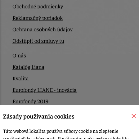
Obchodné podmienky
Reklamačný poriadok
Ochrana osobných údajov
Odstúpiť od zmluvy tu
O nás
Katalóg Liana
Kvalita
Eurofondy LIANE - inovácia
Eurofondy 2019
Eurofondy 2022/2023
Zásady používania cookies
EÚ Plán obnovy
Táto webová lokalita používa súbory cookie na zlepšenie
Kontakt
používateľskej skúsenosti. Používaním našej webovej lokality