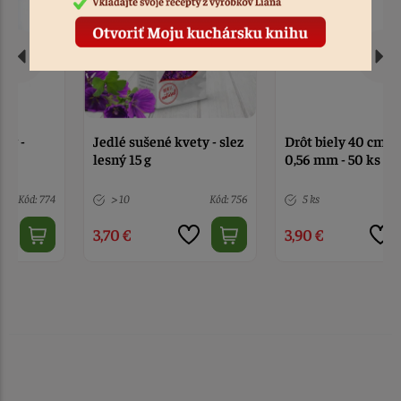
Jedlé sušené kvety - slez
Drôt biely 40 cm, hrúbka
lesný 15 g
0,56 mm - 50 ks
> 10
Kód: 756
5 ks
Kód: 12933
3,70 €
3,90 €