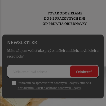
TOVAR ODOSIELAME
DO 1-2 PRACOVNÝCH DNÍ
OD PRIJATIA OBJEDNÁVKY
NEWSLETTER
Máte záujem vedieť ako prvý o našich akciách, novinkách a
receptoch?
Odoberať
Súhlasím so spracovaním osobných údajov v súlade s
nariadením GDPR o ochrane osobných údajov
.