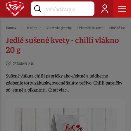
Domov
E-shop
Cukrárske potreby
Dekorácie na tortu
Sušené kvety
Jedlé sušené kvety - chilli vlákno
20 g
Skladom > 10
Sušené vlákna chilli papričky ako efektné a nádherne
zdobenie torty, zákusky, ovocné šaláty, pečivo. Chilli papričky
sú jemné a pikantné…
Čítať viac…