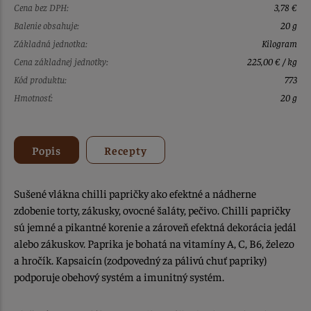
Cena bez DPH:
3,78 €
Balenie obsahuje:
20 g
Základná jednotka:
Kilogram
Cena základnej jednotky:
225,00 € / kg
Kód produktu:
773
Hmotnosť:
20 g
Popis
Recepty
Sušené vlákna chilli papričky ako efektné a nádherne
zdobenie torty, zákusky, ovocné šaláty, pečivo. Chilli papričky
sú jemné a pikantné korenie a zároveň efektná dekorácia jedál
alebo zákuskov. Paprika je bohatá na vitamíny A, C, B6, železo
a hročík. Kapsaicín (zodpovedný za pálivú chuť papriky)
podporuje obehový systém a imunitný systém.