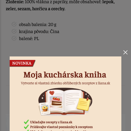
Zloženie:
100% vlákna z papriky, môže obsahovať:
lepok,
zeler, sezam, horčicu a orechy.
obsah balenia: 20 g
krajina pôvodu: Čína
balené: PL
Podobné produkty