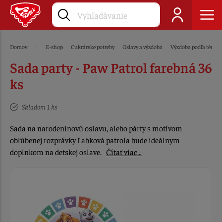
Domov
E-shop
Cukrárske potreby
Oslavy a výzdoba
Výzdoba podľa témy
Sada party - Paw Patrol farebná 36
ks
Skladom 1 ks
Sada na narodeninovú oslavu, alebo párty s motívom
obľúbenej rozprávky Labková patrola bude ideálnym
doplnkom na detskej oslave.
Čítať viac…