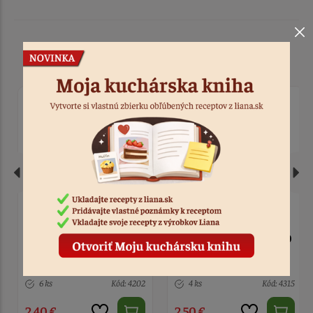
Podobné produkty
Nálepky Paw Patrol 600
Oblátka Paw Patrol -
ks
Chase, Marshall, Rubble
4 ks
Kód: 4315
3 ks
Kód: 3698
2,50 €
3,90 €