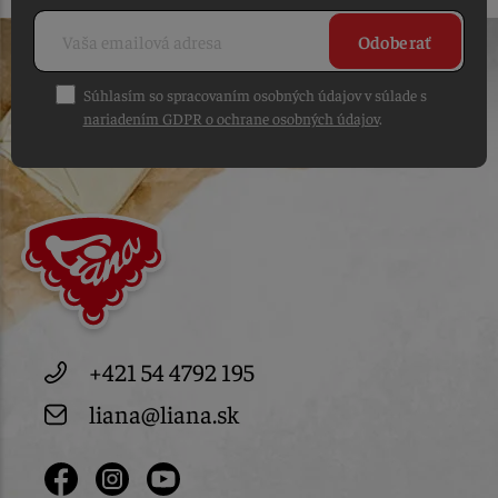
Odoberať
Súhlasím so spracovaním osobných údajov v súlade s
nariadením GDPR o ochrane osobných údajov
.
+421 54 4792 195
liana@liana.sk