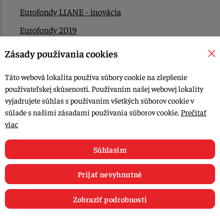
Eurofondy LIANE - inovácia
Eurofondy 2019
Eurofondy 2022/2023
Zásady používania cookies
EÚ Plán obnovy
Táto webová lokalita používa súbory cookie na zlepšenie
Kontakt
používateľskej skúsenosti. Používaním našej webovej lokality
vyjadrujete súhlas s používaním všetkých súborov cookie v
súlade s našimi zásadami používania súborov cookie.
Prečítať
© 2015-2026, LIANA GOLIAŠ s.r.o. všetky práva vyhradené.
viac
Upraviť nastavenia Cookies
Web dizajn: MARLOW DESIGN
Súhlasím
Prijať nevyhnutné
Zobraziť podrobnosti
0
E-shop
Recepty
Články
Obľúbené
Košík