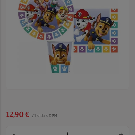
12,90 €
/ 1 sada s DPH
-
+