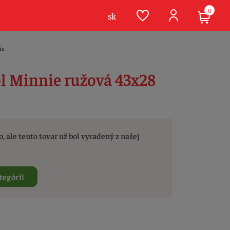
0
sk
ie
ôl Minnie ružová 43x28
, ale tento tovar už bol vyradený z našej
tegórií