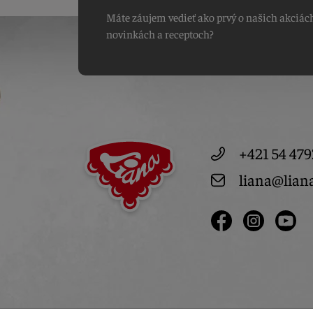
Máte záujem vedieť ako prvý o našich akciác
novinkách a receptoch?
+421 54 479
liana@lian