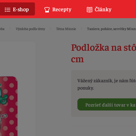
E-shop
Recepty
Články
oba
Výzdoba podľa témy
Téma Minnie
Taniere, poháre, servítky Minn
Podložka na st
cm
Vážený zákazník, je nám ľúto
ponuky.
Pozrieť ďalší tovar v ka