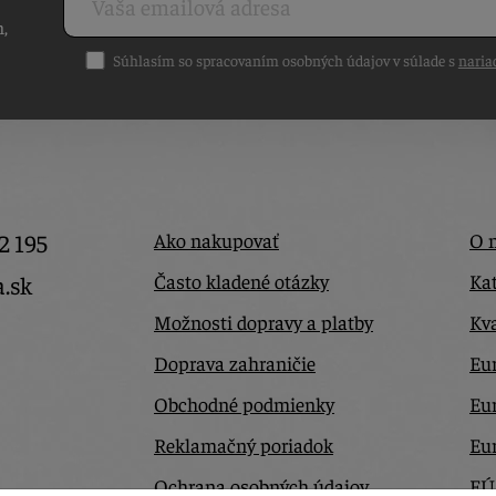
h,
Súhlasím so spracovaním osobných údajov v súlade s
naria
2 195
Ako nakupovať
O 
Často kladené otázky
Kat
a.sk
Možnosti dopravy a platby
Kva
Doprava zahraničie
Eur
Obchodné podmienky
Eu
Reklamačný poriadok
Eu
Ochrana osobných údajov
EÚ