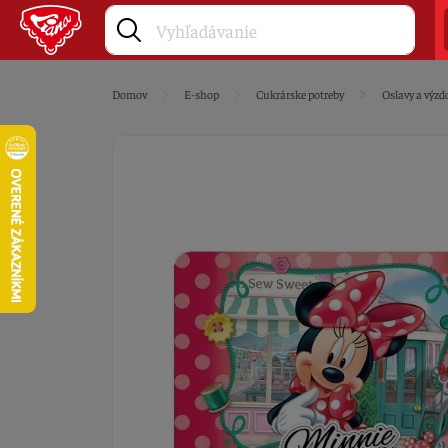
Domov
E-shop
Cukrárske potreby
Oslavy a výzd