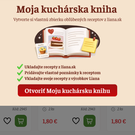
stôl Frozen
Podložka na stôl Minnie s
Podložka na
43x28 cm
oblečením 43x28 cm
43x28 cm
Kód: 2943
2 ks
Kód: 2942
3 ks
1,80 €
1,80 €