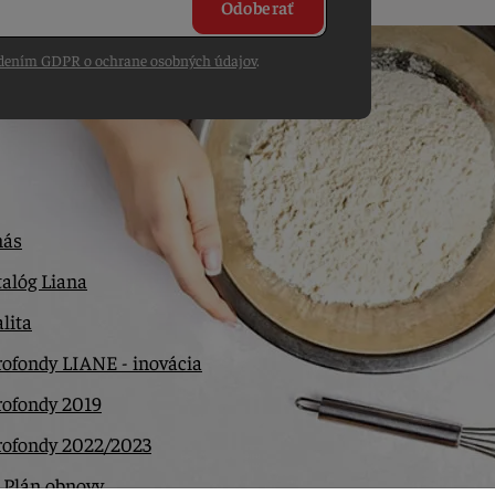
Odoberať
dením GDPR o ochrane osobných údajov
.
nás
alóg Liana
lita
ofondy LIANE - inovácia
rofondy 2019
rofondy 2022/2023
 Plán obnovy