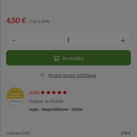
4,50 €
/ 1 ks s DPH
-
+
Do košíka
Pridať medzi obľúbené
100%
Pridané: 12.03.2025
super - bezproblémovo - rýchlo
Cena bez DPH:
3,78 €