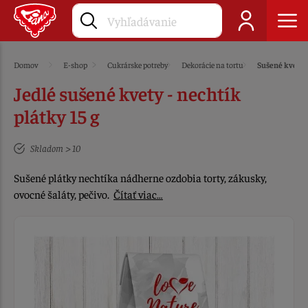
Domov
E-shop
Cukrárske potreby
Dekorácie na tortu
Sušené kvety
Jedlé sušené kvety - nechtík
plátky 15 g
Skladom > 10
Sušené plátky nechtíka nádherne ozdobia torty, zákusky,
ovocné šaláty, pečivo.
Čítať viac…