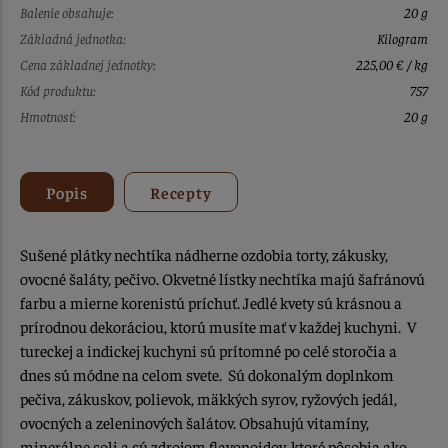
Balenie obsahuje:
20 g
Základná jednotka:
Kilogram
Cena základnej jednotky:
225,00 € / kg
Kód produktu:
757
Hmotnosť:
20 g
Popis
Recepty
Sušené plátky nechtíka nádherne ozdobia torty, zákusky,
ovocné šaláty, pečivo. Okvetné lístky nechtíka majú šafránovú
farbu a mierne korenistú príchuť. Jedlé kvety sú krásnou a
prírodnou dekoráciou, ktorú musíte mať v každej kuchyni. V
tureckej a indickej kuchyni sú prítomné po celé storočia a
dnes sú módne na celom svete. Sú dokonalým doplnkom
pečiva, zákuskov, polievok, mäkkých syrov, ryžových jedál,
ovocných a zeleninových šalátov. Obsahujú vitamíny,
minerálne soli a sú zdrojom flavonoidov, ktoré pôsobia ako