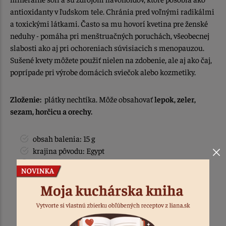
antioxidanty v ľudskom tele. Chránia pred voľnými radikálmi
a toxickými látkami. Často sa mu hovorí kvetina pre ženské
neduhy - pomáha pri menštruačných poruchách, všeobecnej
slabosti ako aj pri ochoreniach súvisiacich s menopauzou.
Sušené kvety môžete použiť nielen na zdobenie, ale aj ako čaj,
poprípade pri výrobe domácich sviečok alebo kozmetiky.
Zloženie:
plátky nechtíka. Môže obsahovať
lepok, zeler,
sezam, horčicu a orechy.
obsah balenia: 15 g
krajina pôvodu: Egypt
výroba a balenie: PL