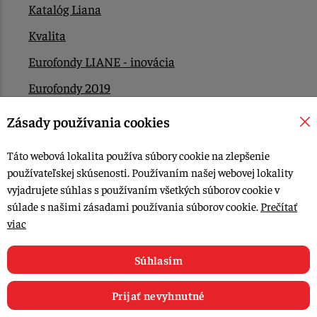
Katalóg Liana
Kvalita
Eurofondy LIANE - inovácia
Eurofondy 2019
Eurofondy 2022/2023
Zásady používania cookies
EÚ Plán obnovy
Táto webová lokalita používa súbory cookie na zlepšenie
Kontakt
používateľskej skúsenosti. Používaním našej webovej lokality
vyjadrujete súhlas s používaním všetkých súborov cookie v
súlade s našimi zásadami používania súborov cookie.
Prečítať
© 2015-2026, LIANA GOLIAŠ s.r.o. všetky práva vyhradené.
viac
Upraviť nastavenia Cookies
Web dizajn: MARLOW DESIGN
Súhlasím
Prijať nevyhnutné