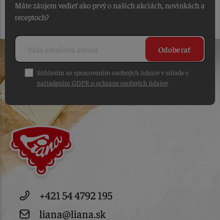
Máte záujem vedieť ako prvý o našich akciách, novinkách a
receptoch?
Odoberať
Súhlasím so spracovaním osobných údajov v súlade s
nariadením GDPR o ochrane osobných údajov
.
+421 54 4792 195
liana@liana.sk