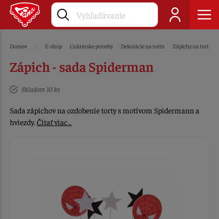
Domov
E-shop
Cukrárske potreby
Dekorácie na tortu
Zápichy na tortu
Zápich - sada Spiderman
Skladom 10 ks
Sada zápichov na ozdobenie torty s motívom Spidermann a
hviezdy.
Čítať viac…