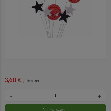
3,60 €
/ 1 ks s DPH
-
+
Do košíka