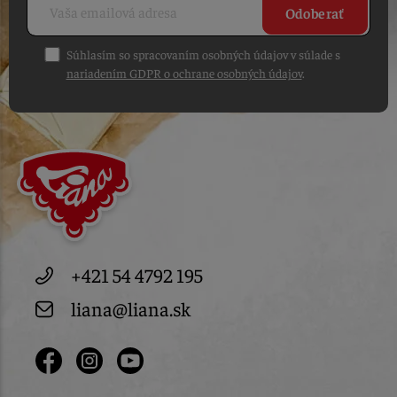
Odoberať
Súhlasím so spracovaním osobných údajov v súlade s
nariadením GDPR o ochrane osobných údajov
.
+421 54 4792 195
liana@liana.sk