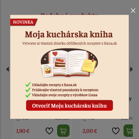
Podobné produkty
Zápich - Happy Birthday
Zápich Happy birthday
- Hasičské auto
Spiderman
6 ks
Kód: 3251
7 ks
Kód: 9172
1,90 €
2,00 €