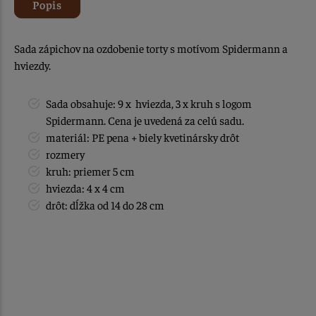
Popis
Sada zápichov na ozdobenie torty s motívom Spidermann a
hviezdy.
Sada obsahuje: 9 x hviezda, 3 x kruh s logom
Spidermann. Cena je uvedená za celú sadu.
materiál: PE pena + biely kvetinársky drôt
rozmery
kruh: priemer 5 cm
hviezda: 4 x 4 cm
drôt: dĺžka od 14 do 28 cm