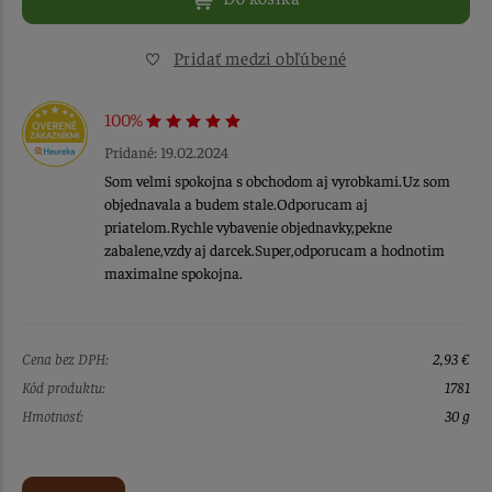
Pridať medzi obľúbené
100%
Pridané: 19.02.2024
Som velmi spokojna s obchodom aj vyrobkami.Uz som
objednavala a budem stale.Odporucam aj
priatelom.Rychle vybavenie objednavky,pekne
zabalene,vzdy aj darcek.Super,odporucam a hodnotim
maximalne spokojna.
Cena bez DPH:
2,93 €
Kód produktu:
1781
Hmotnosť:
30 g