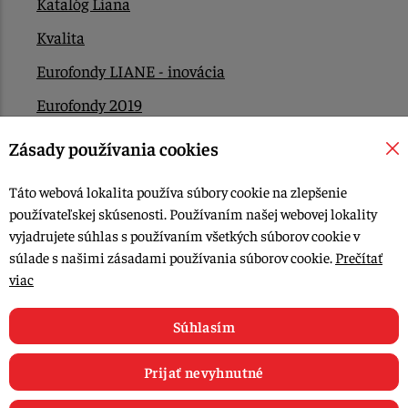
Katalóg Liana
Kvalita
Eurofondy LIANE - inovácia
Eurofondy 2019
Eurofondy 2022/2023
Zásady používania cookies
EÚ Plán obnovy
Táto webová lokalita používa súbory cookie na zlepšenie
Kontakt
používateľskej skúsenosti. Používaním našej webovej lokality
vyjadrujete súhlas s používaním všetkých súborov cookie v
súlade s našimi zásadami používania súborov cookie.
Prečítať
© 2015-2026, LIANA GOLIAŠ s.r.o. všetky práva vyhradené.
viac
Upraviť nastavenia Cookies
Web dizajn: MARLOW DESIGN
Súhlasím
Prijať nevyhnutné