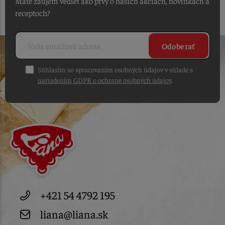
Máte záujem vedieť ako prvý o našich akciách, novinkách a
receptoch?
Odoberať
Súhlasím so spracovaním osobných údajov v súlade s
nariadením GDPR o ochrane osobných údajov
.
+421 54 4792 195
liana@liana.sk