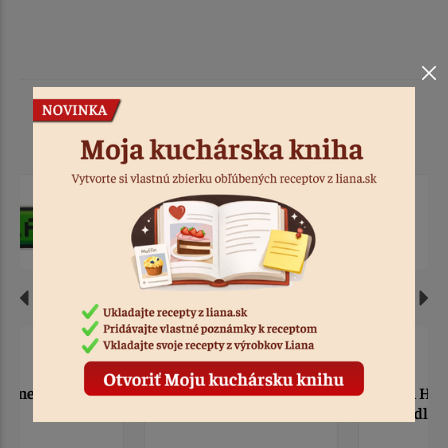
Podobné produkty
Zápich - Minecrft Game
Zápich Happy Birthday
On
slúchadla TIK TOK