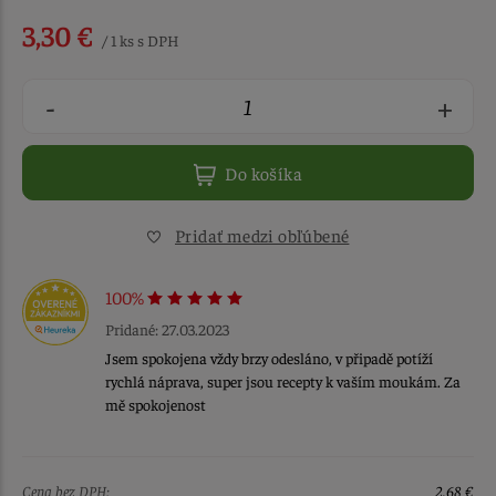
3,30 €
/ 1 ks s DPH
-
+
Do košíka
Pridať medzi obľúbené
100%
Pridané: 27.03.2023
Jsem spokojena vždy brzy odesláno, v připadě potíží
rychlá náprava, super jsou recepty k vaším moukám. Za
mě spokojenost
Cena bez DPH:
2,68 €