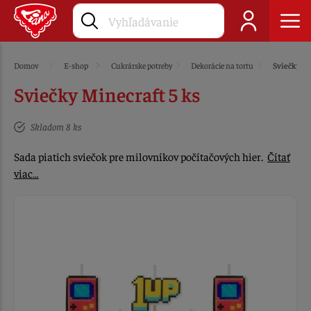
Domov
E-shop
Cukrárske potreby
Dekorácie na tortu
Sviečky
Sviečky Minecraft 5 ks
Skladom 8 ks
Sada piatich sviečok pre milovníkov počítačových hier.
Čítať
viac…