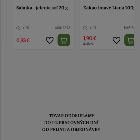
Salajka - jelenia soľ 20 g
Kakao tmavé Liana 100g
> 10
Kód: 7292
> 10
Kód: 752
1,90 €
0,33 €
2,10 €
TOVAR ODOSIELAME
DO 1-2 PRACOVNÝCH DNÍ
OD PRIJATIA OBJEDNÁVKY