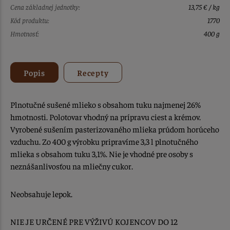
Cena základnej jednotky:
13,75 € / kg
Kód produktu:
1770
Hmotnosť:
400 g
Popis
Recepty
Plnotučné sušené mlieko s obsahom tuku najmenej 26%
hmotnosti. Polotovar vhodný na prípravu ciest a krémov.
Vyrobené sušením pasterizovaného mlieka prúdom horúceho
vzduchu. Zo 400 g výrobku pripravíme 3,3 l plnotučného
mlieka s obsahom tuku 3,1%. Nie je vhodné pre osoby s
neznášanlivosťou na mliečny cukor.
Neobsahuje lepok.
NIE JE URČENÉ PRE VÝŽIVÚ KOJENCOV DO 12