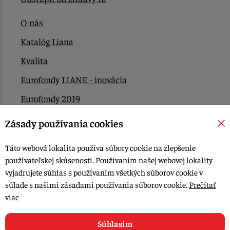
O nás
Katalóg Liana
Kvalita
Eurofondy LIANE - inovácia
Eurofondy 2019
Eurofondy 2022/2023
Zásady používania cookies
EÚ Plán obnovy
Táto webová lokalita používa súbory cookie na zlepšenie
Kontakt
používateľskej skúsenosti. Používaním našej webovej lokality
vyjadrujete súhlas s používaním všetkých súborov cookie v
súlade s našimi zásadami používania súborov cookie.
Prečítať
© 2015-2026, LIANA GOLIAŠ s.r.o. všetky práva vyhradené.
viac
Upraviť nastavenia Cookies
Web dizajn: MARLOW DESIGN
Súhlasím