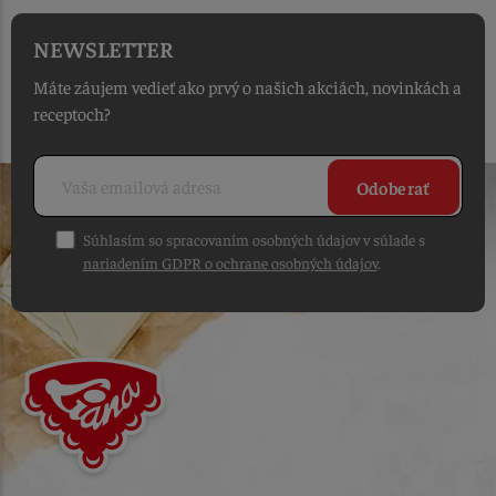
NEWSLETTER
Máte záujem vedieť ako prvý o našich akciách, novinkách a
receptoch?
Odoberať
Súhlasím so spracovaním osobných údajov v súlade s
nariadením GDPR o ochrane osobných údajov
.