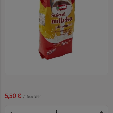
5,50 €
/ 1 ks s DPH
-
+