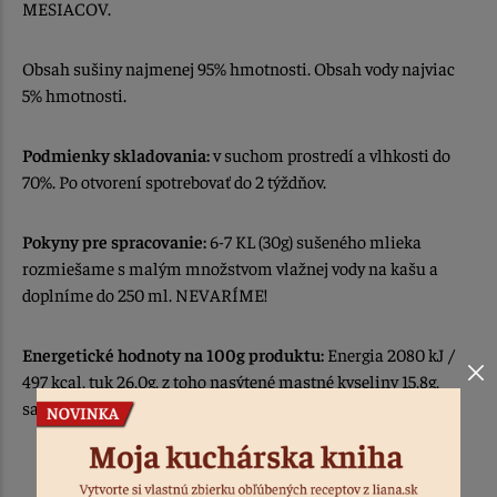
MESIACOV.
Obsah sušiny najmenej 95% hmotnosti. Obsah vody najviac
5% hmotnosti.
Podmienky skladovania:
v suchom prostredí a vlhkosti do
70%. Po otvorení spotrebovať do 2 týždňov.
Pokyny pre spracovanie:
6-7 KL (30g) sušeného mlieka
rozmiešame s malým množstvom vlažnej vody na kašu a
doplníme do 250 ml. NEVARÍME!
Energetické hodnoty na 100g produktu:
Energia 2080 kJ /
497 kcal, tuk 26,0g, z toho nasýtené mastné kyseliny 15,8g,
sacharidy 37,0g, z toho cukry 35,5g, Bielkoviny 26.0g, soľ 0,9g