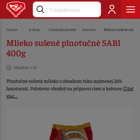
Domov
E-shop
Cukrárske potreby
Suroviny
Múka a sušené mliek
Mlieko sušené plnotučné SABI
400g
Skladom > 10
Plnotučné sušené mlieko s obsahom tuku najmenej 26%
hmotnosti. Polotovar vhodný na prípravu ciest a krémov.
Čítať
viac…