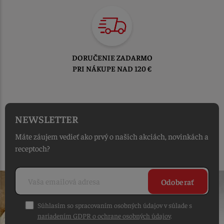
TOVAR ODOSIELAME
DO 1-2 PRACOVNÝCH DNÍ
OD PRIJATIA OBJEDNÁVKY
NEWSLETTER
Máte záujem vedieť ako prvý o našich akciách, novinkách a
receptoch?
Odoberať
Súhlasím so spracovaním osobných údajov v súlade s
nariadením GDPR o ochrane osobných údajov
.