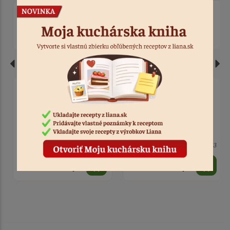
Vykrajovačka vajíčko
Vykrajovačka sliepočka
nerez
> 10
Kód: 533
10 ks
Kód: 8228
1,10 €
1,10 €