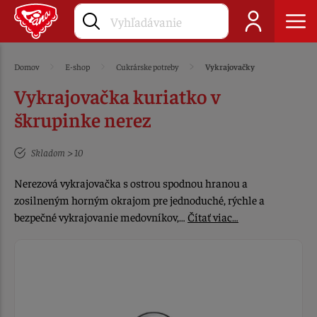
Domov
E-shop
Cukrárske potreby
Vykrajovačky
Vykrajovačka kuriatko v
škrupinke nerez
Skladom > 10
Nerezová vykrajovačka s ostrou spodnou hranou a
zosilneným horným okrajom pre jednoduché, rýchle a
bezpečné vykrajovanie medovníkov,…
Čítať viac…