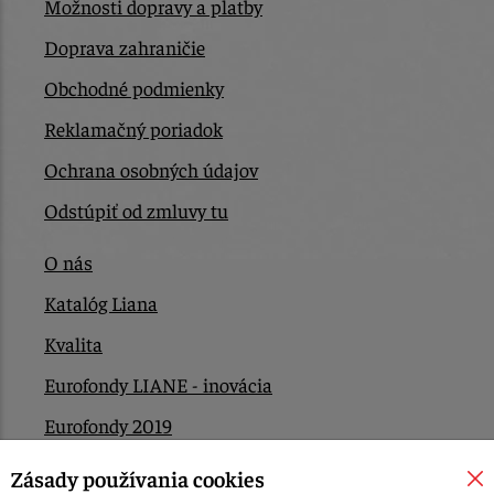
Možnosti dopravy a platby
Doprava zahraničie
Obchodné podmienky
Reklamačný poriadok
Ochrana osobných údajov
Odstúpiť od zmluvy tu
O nás
Katalóg Liana
Kvalita
Eurofondy LIANE - inovácia
Eurofondy 2019
Eurofondy 2022/2023
Zásady používania cookies