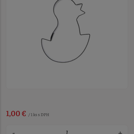
1,00 €
/ 1 ks s DPH
-
+