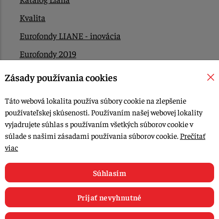
Kvalita
Eurofondy LIANE - inovácia
Eurofondy 2019
Eurofondy 2022/2023
Zásady používania cookies
EÚ Plán obnovy
Táto webová lokalita používa súbory cookie na zlepšenie
Kontakt
používateľskej skúsenosti. Používaním našej webovej lokality
vyjadrujete súhlas s používaním všetkých súborov cookie v
súlade s našimi zásadami používania súborov cookie.
Prečítať
© 2015-2026, LIANA GOLIAŠ s.r.o. všetky práva vyhradené.
viac
Upraviť nastavenia Cookies
Web dizajn: MARLOW DESIGN
Súhlasím
Prijať nevyhnutné