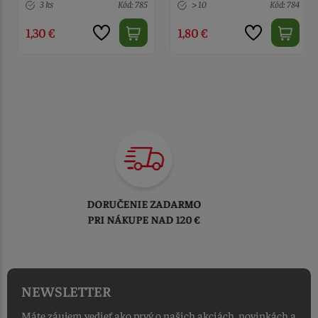
> 10
Kód: 784
6 ks
Kód: 926
1,80 €
1,90 €
TOVAR ODOSIELAME
DO 1-2 PRACOVNÝCH DNÍ
OD PRIJATIA OBJEDNÁVKY
NEWSLETTER
Máte záujem vedieť ako prvý o našich akciách, novinkách a