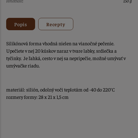
Hmotnosť:
150 g
Popis
Recepty
Silikónová forma vhodná nielen na vianočné pečenie.
Upečiete v nej 20 kúskov naraz v tvare labky, srdiečka a
tyčinky. Je ľahká, cesto v nej sa nepripečie, možné umývať v
umývačke riadu.
materiál: silión, odolný voči teplotám od -40 do 220°C
rozmery formy: 28 x 21 x 1,5 cm