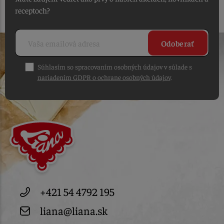
receptoch?
Odoberať
Súhlasím so spracovaním osobných údajov v súlade s
nariadením GDPR o ochrane osobných údajov
.
+421 54 4792 195
liana@liana.sk