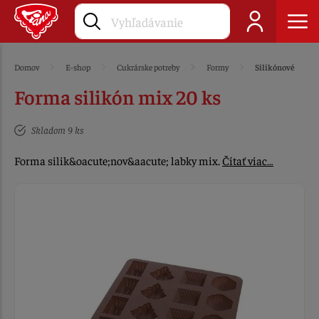
Domov
E-shop
Cukrárske potreby
Formy
Silikónové
Forma silikón mix 20 ks
Skladom 9 ks
Forma silik&oacute;nov&aacute; labky mix.
Čítať viac…