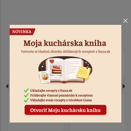
Podobné produkty
Formičky na tartaletky
Formičky na tartaletky
kovové 5,7 cm
kovové 4,5 cm