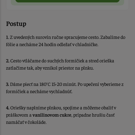
Postup
1
. Z uvedených surovín ručne spracujeme cesto. Zabalíme do
fólie a necháme 24 hodín odležať v chladničke.
2.
Cesto vtláčame do suchých formičiek a stred orieška
zatlačíme tak, aby vznikol priestor na plnku.
3.
Dáme piecť na 180°C 15-20 minút. Po upečení vyberieme z
formičiek a necháme vychladnúť.
4.
Oriešky naplníme plnkou, spojíme a môžeme obaliť v
práškovom a
vanilínovom cukre
, prípadne hrušiu časť
namáčať v čokoláde.