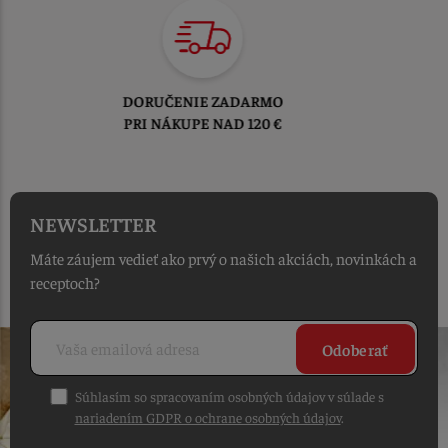
TOVAR ODOSIELAME
DO 1-2 PRACOVNÝCH DNÍ
OD PRIJATIA OBJEDNÁVKY
NEWSLETTER
Máte záujem vedieť ako prvý o našich akciách, novinkách a
receptoch?
Odoberať
Súhlasím so spracovaním osobných údajov v súlade s
nariadením GDPR o ochrane osobných údajov
.