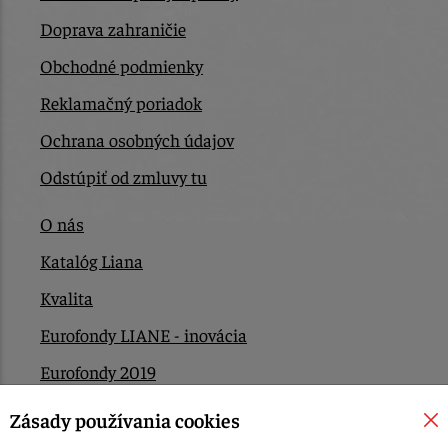
Doprava zahraničie
Obchodné podmienky
Reklamačný poriadok
Ochrana osobných údajov
Odstúpiť od zmluvy tu
O nás
Katalóg Liana
Kvalita
Eurofondy LIANE - inovácia
Eurofondy 2019
Eurofondy 2022/2023
Zásady používania cookies
EÚ Plán obnovy