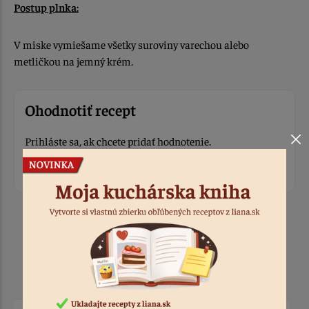
Postup plnka:
V miske vymiešame všetky suroviny varechou alebo
metličkou na jemný krém.
Ohodnotiť recept
Prihláste sa, ak chcete pridať hodnotenie.
Prihlásiť sa
Produkty k receptu