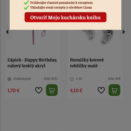
Formičky kovové
Cake mix Liana 1kg
rohlíčky malé
> 10
Kód: 444
> 10
Kód: 12726
4,10 €
4,60 €