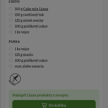
CESTO
310 g
Cake mix Liana
150 g rastlinný tuk
125 g mleté orechy
100 g práškový cukor
1 ks vajce
PLNKA
1 ks vajce
125 g maslo
100 g práškový cukor
rum alebo esencia
Nakúpiť Liana produkty z receptu
Do košíka