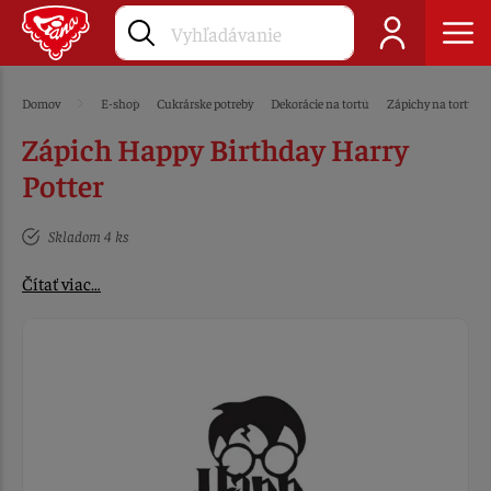
Domov
E-shop
Cukrárske potreby
Dekorácie na tortu
Zápichy na tortu
Zápich Happy Birthday Harry
Potter
Skladom 4 ks
Čítať viac…