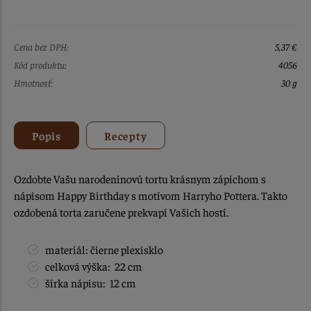
Cena bez DPH:
5,37 €
Kód produktu:
4056
Hmotnosť:
30 g
Popis
Recepty
Ozdobte Vašu narodeninovú tortu krásnym zápichom s
nápisom Happy Birthday s motívom Harryho Pottera. Takto
ozdobená torta zaručene prekvapí Vašich hostí.
materiál: čierne plexisklo
celková výška: 22 cm
šírka nápisu: 12 cm