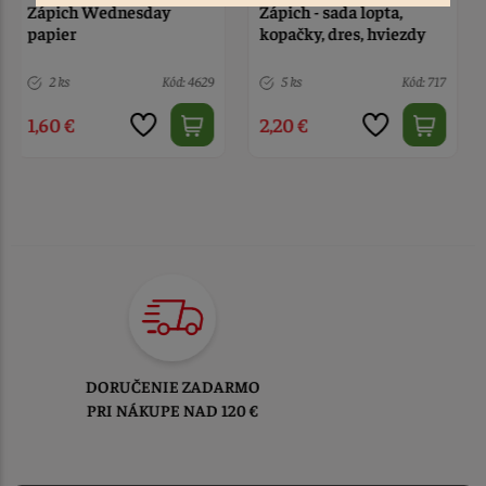
Zápich - sada lopta,
Zápich hudobné nástroje
kopačky, dres, hviezdy
a noty 8 ks
5 ks
Kód: 717
> 10
Kód: 12622
2,20 €
2,50 €
TOVAR ODOSIELAME
DO 1-2 PRACOVNÝCH DNÍ
OD PRIJATIA OBJEDNÁVKY