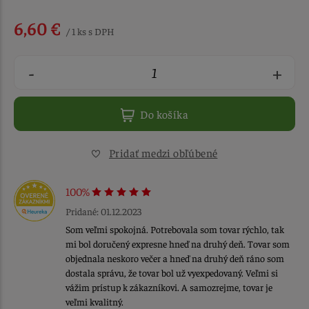
6,60 €
/ 1 ks s DPH
-
+
Do košíka
Pridať medzi obľúbené
100%
Pridané: 01.12.2023
Som veľmi spokojná. Potrebovala som tovar rýchlo, tak
mi bol doručený expresne hneď na druhý deň. Tovar som
objednala neskoro večer a hneď na druhý deň ráno som
dostala správu, že tovar bol už vyexpedovaný. Veľmi si
vážim prístup k zákazníkovi. A samozrejme, tovar je
veľmi kvalitný.