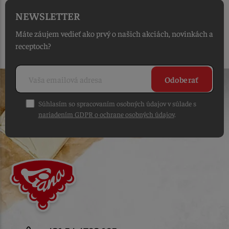
NEWSLETTER
Máte záujem vedieť ako prvý o našich akciách, novinkách a
receptoch?
Odoberať
Súhlasím so spracovaním osobných údajov v súlade s
nariadením GDPR o ochrane osobných údajov
.