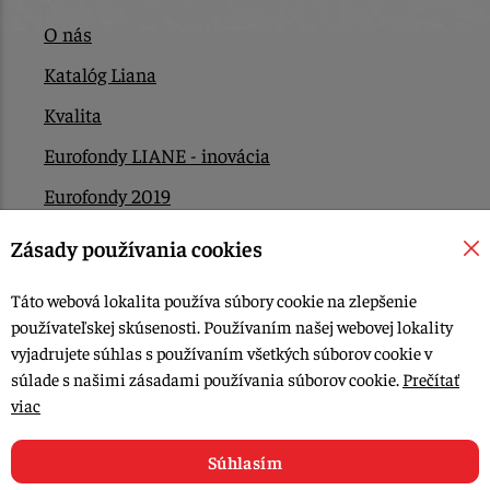
O nás
Katalóg Liana
Kvalita
Eurofondy LIANE - inovácia
Eurofondy 2019
Eurofondy 2022/2023
Zásady používania cookies
EÚ Plán obnovy
Táto webová lokalita používa súbory cookie na zlepšenie
Kontakt
používateľskej skúsenosti. Používaním našej webovej lokality
vyjadrujete súhlas s používaním všetkých súborov cookie v
súlade s našimi zásadami používania súborov cookie.
Prečítať
© 2015-2026, LIANA GOLIAŠ s.r.o. všetky práva vyhradené.
viac
Upraviť nastavenia Cookies
Web dizajn: MARLOW DESIGN
Súhlasím