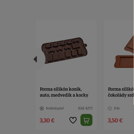
 koník,
Forma silikón tablička
Formy na tv
ík a kocky
čokolády srdiečka
trubičiek st
Kód: 4273
8 ks
Kód: 12553
8 ks
3,50 €
3,50 €