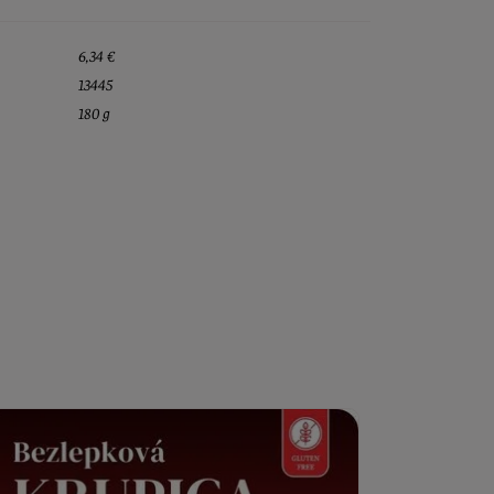
6,34 €
13445
180 g