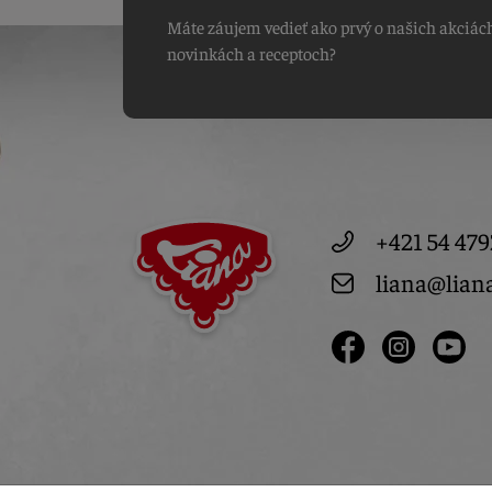
Máte záujem vedieť ako prvý o našich akciác
novinkách a receptoch?
+421 54 479
liana@lian