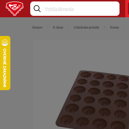
Domov
E-shop
Cukrárske potreby
Formy