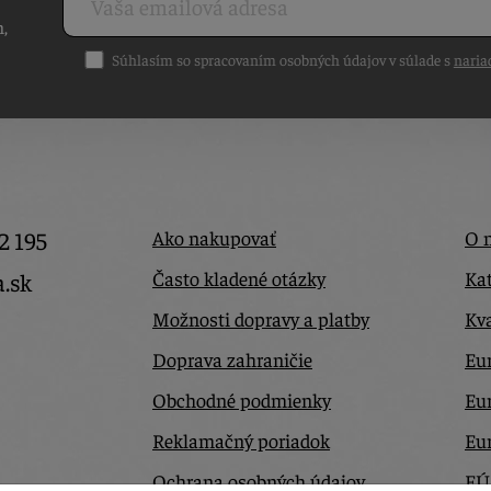
h,
Súhlasím so spracovaním osobných údajov v súlade s
naria
2 195
Ako nakupovať
O 
Často kladené otázky
Kat
a.sk
Možnosti dopravy a platby
Kva
Doprava zahraničie
Eur
Obchodné podmienky
Eu
Reklamačný poriadok
Eu
Ochrana osobných údajov
EÚ