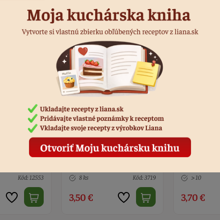
orbu
Forma na laskonky - 20
Forma vajíč
redné 10 ks
ks
na 15ks
Kód: 3719
> 10
Kód: 13607
> 10
3,70 €
3,90 €