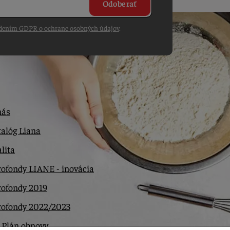
Odoberať
dením GDPR o ochrane osobných údajov
.
nás
alóg Liana
lita
ofondy LIANE - inovácia
rofondy 2019
rofondy 2022/2023
 Plán obnovy