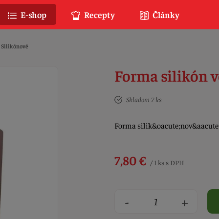
E-shop
Recepty
Články
Silikónové
Forma silikón 
Skladom 7 ks
Forma silik&oacute;nov&aacute;
7,80 €
/ 1 ks s DPH
-
+