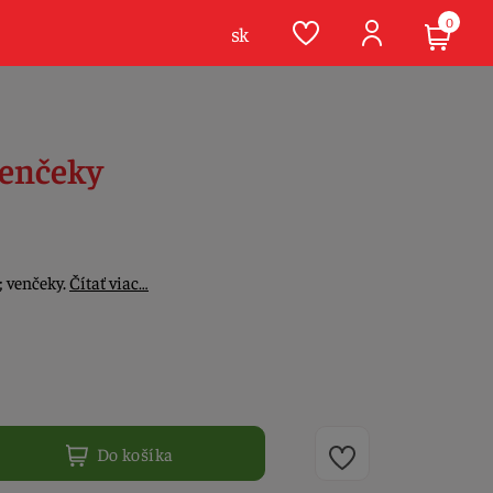
0
sk
venčeky
 venčeky.
Čítať viac…
Do košíka