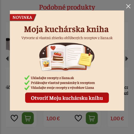
Podobné produkty
Zdobiaca špička na
Zdobiaca špička nerez 8
popisovanie
cípov úzka
6 ks
Kód: 897
> 10
Kód: 896
1,00 €
1,00 €