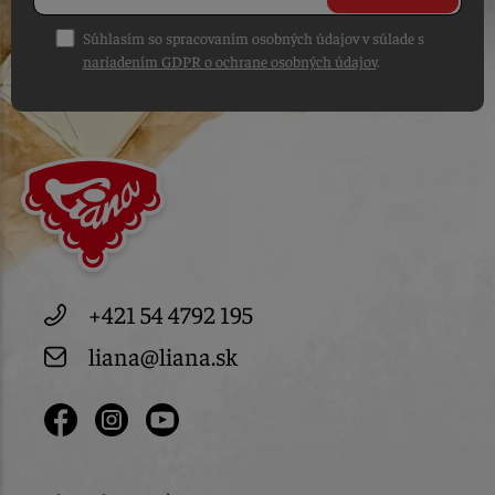
Súhlasím so spracovaním osobných údajov v súlade s
nariadením GDPR o ochrane osobných údajov
.
+421 54 4792 195
liana@liana.sk