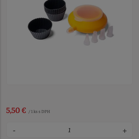
5,50 €
/ 1 ks s DPH
-
+