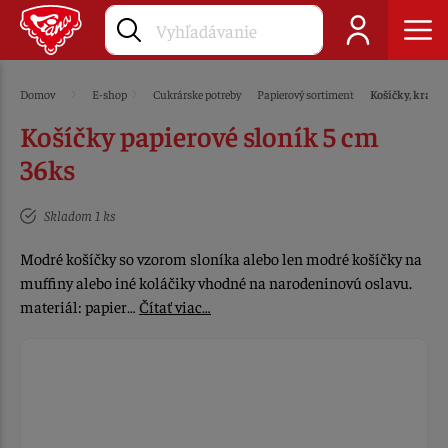
Domov
E-shop
Cukrárske potreby
Papierový sortiment
Košíčky, krajky
Košíčky papierové sloník 5 cm
36ks
Skladom 1 ks
Modré košíčky so vzorom sloníka alebo len modré košíčky na
muffiny alebo iné koláčiky vhodné na narodeninovú oslavu.
materiál: papier…
Čítať viac…