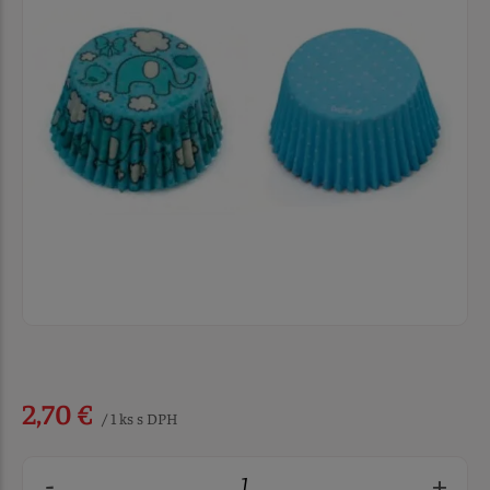
2,70 €
/ 1 ks s DPH
-
+