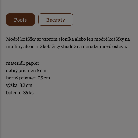
Popis
Recepty
Modré košíčky so vzorom sloníka alebo len modré košíčky na
muffiny alebo iné koláčiky vhodné na narodeninovú oslavu.
materiál: papier
dolný priemer: 5 cm
horný priemer: 7,5 cm
výška: 3,2 cm
balenie: 36 ks