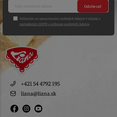
Odoberať
Súhlasím so spracovaním osobných údajov v súlade s
nariadením GDPR o ochrane osobných údajov
.
+421 54 4792 195
liana@liana.sk