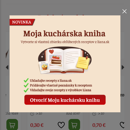
Podobné produkty
Košíčky papierové biele
Košíčky papierové biele
35 mm 15 ks
5 cm 20 ks
> 10
Kód: 8597
> 10
Kód: 12671
0,30 €
0,70 €