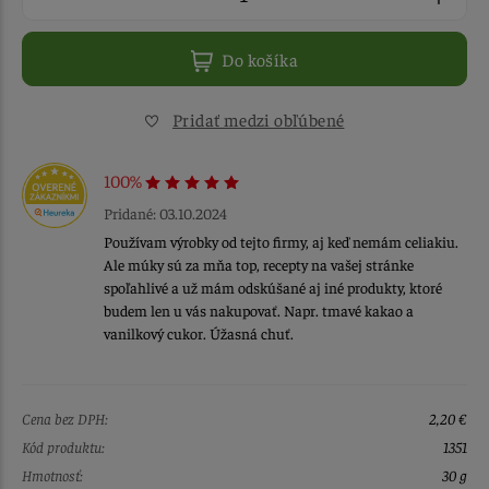
Do košíka
Pridať medzi obľúbené
100%
Pridané: 03.10.2024
Používam výrobky od tejto firmy, aj keď nemám celiakiu.
Ale múky sú za mňa top, recepty na vašej stránke
spoľahlivé a už mám odskúšané aj iné produkty, ktoré
budem len u vás nakupovať. Napr. tmavé kakao a
vanilkový cukor. Úžasná chuť.
Cena bez DPH:
2,20 €
Kód produktu:
1351
Hmotnosť:
30 g