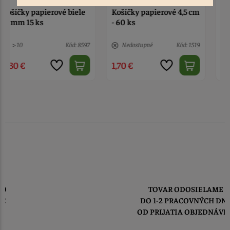
Košíčky papierové 4,5 cm
Košíčky papierové
- 60 ks
Mimoni
Nedostupné
Kód: 1519
8 ks
Kód: 130
1,70 €
1,90 €
TOVAR ODOSIELAME
DO 1-2 PRACOVNÝCH DNÍ
OD PRIJATIA OBJEDNÁVKY