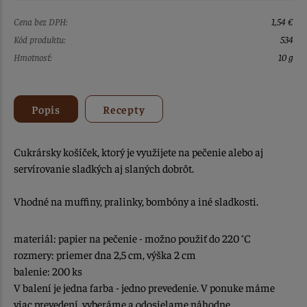
Cena bez DPH:
1,54 €
Kód produktu:
534
Hmotnosť:
10 g
Popis
Recepty
Cukrársky košíček, ktorý je využijete na pečenie alebo aj
servírovanie sladkých aj slaných dobrôt.
Vhodné na muffiny, pralinky, bombóny a iné sladkosti.
materiál: papier na pečenie - možno použiť do 220 °C
rozmery: priemer dna 2,5 cm, výška 2 cm
balenie: 200 ks
V balení je jedna farba - jedno prevedenie. V ponuke máme
viac prevedení, vyberáme a odosielame náhodne.