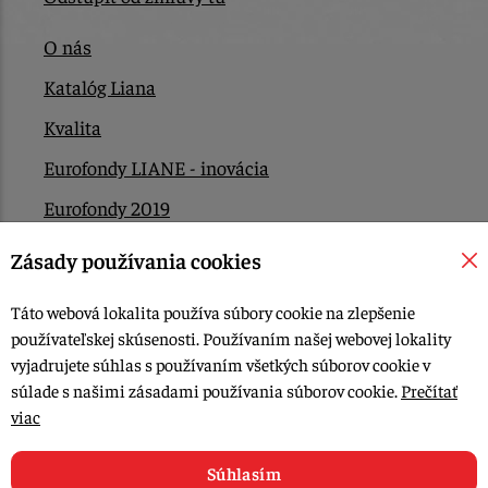
O nás
Katalóg Liana
Kvalita
Eurofondy LIANE - inovácia
Eurofondy 2019
Eurofondy 2022/2023
Zásady používania cookies
EÚ Plán obnovy
Táto webová lokalita používa súbory cookie na zlepšenie
Kontakt
používateľskej skúsenosti. Používaním našej webovej lokality
vyjadrujete súhlas s používaním všetkých súborov cookie v
súlade s našimi zásadami používania súborov cookie.
Prečítať
© 2015-2026, LIANA GOLIAŠ s.r.o. všetky práva vyhradené.
viac
Upraviť nastavenia Cookies
Web dizajn: MARLOW DESIGN
Súhlasím