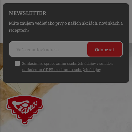
NEWSLETTER
Máte záujem vedieť ako prvý o našich akciách, novinkách a
receptoch?
Odoberať
Súhlasím so spracovaním osobných údajov v súlade s
nariadením GDPR o ochrane osobných údajov
.