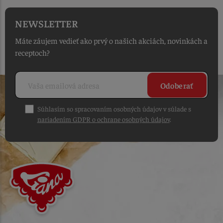
NEWSLETTER
Máte záujem vedieť ako prvý o našich akciách, novinkách a
receptoch?
Odoberať
Súhlasím so spracovaním osobných údajov v súlade s
nariadením GDPR o ochrane osobných údajov
.