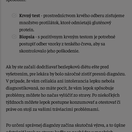
Krvný test
- prostredníctvom krvého odberu zisťujeme
množstvo protilátok, ktoré odmietajú gluténový
proteín.
Biopsia
- s pozitívnym krvným testom je potrebné
postupiť odber vzorky z tenkého čreva, aby sa
skontrolovalo jeho poškodenie.
Ak by ste začali dodržiavať bezlepkovú diétu ešte pred
vyšetrením, pre lekára by bolo náročné zistíť presnú diagnózu.
V prípade, že vám celiakia ani intolerancia lepku nebola
diagnostikovaná, no máte pocit, že vám lepok spôsobuje
problémy, môžete ho načas vylúčiť zo stravy. Po niekoľkých
týždnoch môžete lepok postupne konzumovať a otestovať či
práve on stojí za vašimi tráviacimi problémami.
Po určení správnej diagnózy začína skutočná výzva, a to úplne
odstrániť lepok zo stravy, keďže sa nachádza v mnohých