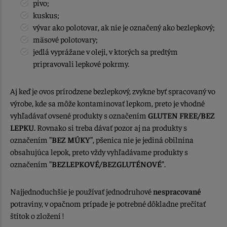
pivo;
kuskus;
vývar ako polotovar, ak nie je označený ako bezlepkový;
mäsové polotovary;
jedlá vyprážane v oleji, v ktorých sa predtým
pripravovali lepkové pokrmy.
Aj keď je ovos prírodzene bezlepkový, zvykne byť spracovaný vo
výrobe, kde sa môže kontaminovať lepkom, preto je vhodné
vyhľadávať ovsené produkty s označením
GLUTEN FREE/BEZ
LEPKU
. Rovnako si treba dávať pozor aj na produkty s
označením
"BEZ MÚKY"
, pšenica nie je jediná obilnina
obsahujúca lepok, preto vždy vyhľadávame produkty s
označením
"BEZLEPKOVÉ/BEZGLUTÉNOVÉ"
.
Najjednoduchšie je používať jednodruhové
nespracované
potraviny, v opačnom prípade je potrebné dôkladne prečítať
štítok o zložení !