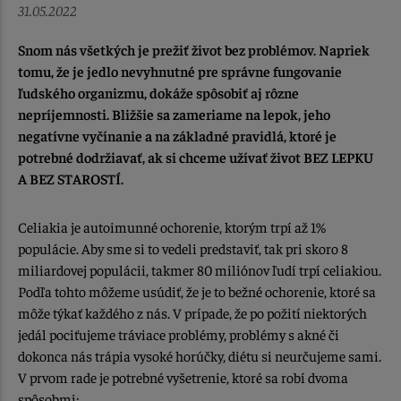
31.05.2022
Snom nás všetkých je prežiť život bez problémov. Napriek
tomu, že je jedlo nevyhnutné pre správne fungovanie
ľudského organizmu, dokáže spôsobiť aj rôzne
nepríjemnosti. Bližšie sa zameriame na lepok, jeho
negatívne vyčínanie a na základné pravidlá, ktoré je
potrebné dodržiavať, ak si chceme užívať život BEZ LEPKU
A BEZ STAROSTÍ.
Celiakia je autoimunné ochorenie, ktorým trpí až 1%
populácie. Aby sme si to vedeli predstaviť, tak pri skoro 8
miliardovej populácii, takmer 80 miliónov ľudí trpí celiakiou.
Podľa tohto môžeme usúdiť, že je to bežné ochorenie, ktoré sa
môže týkať každého z nás. V prípade, že po požití niektorých
jedál pociťujeme tráviace problémy, problémy s akné či
dokonca nás trápia vysoké horúčky, diétu si neurčujeme sami.
V prvom rade je potrebné vyšetrenie, ktoré sa robí dvoma
spôsobmi: