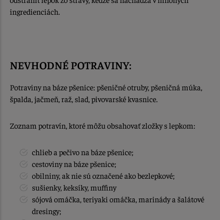
ingredienciách.
NEVHODNÉ POTRAVINY:
Potraviny na báze pšenice: pšeničné otruby, pšeničná múka,
špalda, jačmeň, raž, slad, pivovarské kvasnice.
Zoznam potravín, ktoré môžu obsahovať zložky s lepkom:
chlieb a pečivo na báze pšenice;
cestoviny na báze pšenice;
obilniny, ak nie sú označené ako bezlepkové;
sušienky, keksíky, muffiny
sójová omáčka, teriyaki omáčka, marinády a šalátové
dresingy;