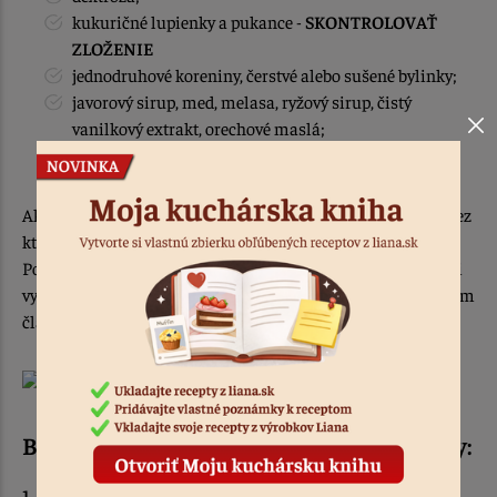
kukuričné lupienky a pukance -
SKONTROLOVAŤ
ZLOŽENIE
jednodruhové koreniny, čerstvé alebo sušené bylinky;
javorový sirup, med, melasa, ryžový sirup, čistý
vanilkový extrakt, orechové maslá;
väčšina nápojov, okrem piva.
Ak predsa sa v potravinách s obsahom lepku vyskytujú tie, bez
ktorých si svoj život neviete predstaviť, nemusíte zúfať.
Ponuka na trhu je dostatočne široká, aby sme si všetci mohli
vychutnať to, načo máme práve chuť. Viac sa dozviete v našom
článku
"Som celiatik. Prvá pomoc ako ďalej"
.
Bezlepková diéta prináša aj mnohé výhody:
1. Zmierňuje príznaky ochorenia.