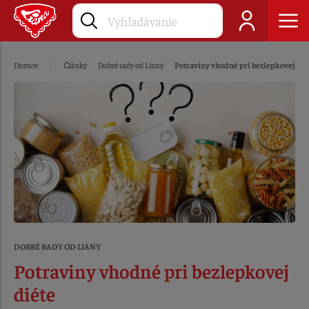
Domov
Články
Dobré rady od Liany
Potraviny vhodné pri bezlepkovej dié
DOBRÉ RADY OD LIANY
Potraviny vhodné pri bezlepkovej
diéte