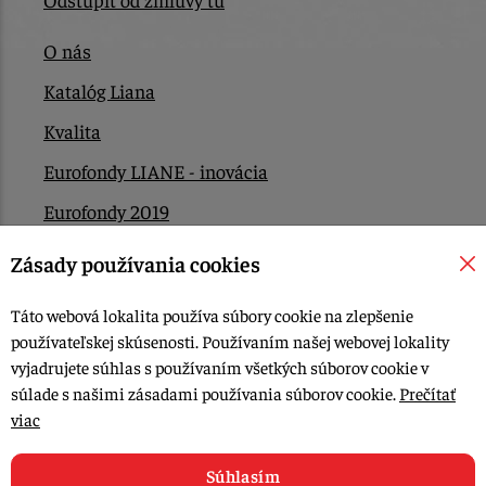
O nás
Katalóg Liana
Kvalita
Eurofondy LIANE - inovácia
Eurofondy 2019
Eurofondy 2022/2023
Zásady používania cookies
EÚ Plán obnovy
Táto webová lokalita používa súbory cookie na zlepšenie
Kontakt
používateľskej skúsenosti. Používaním našej webovej lokality
vyjadrujete súhlas s používaním všetkých súborov cookie v
súlade s našimi zásadami používania súborov cookie.
Prečítať
© 2015-2026, LIANA GOLIAŠ s.r.o. všetky práva vyhradené.
viac
Upraviť nastavenia Cookies
Web dizajn: MARLOW DESIGN
Súhlasím