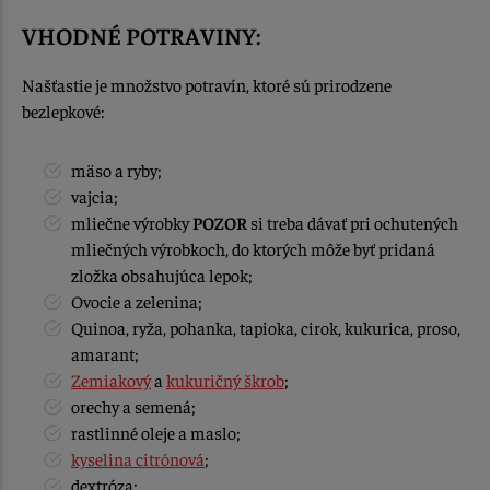
VHODNÉ POTRAVINY:
Našťastie je množstvo potravín, ktoré sú prirodzene
bezlepkové:
mäso a ryby;
vajcia;
mliečne výrobky
POZOR
si treba dávať pri ochutených
mliečných výrobkoch, do ktorých môže byť pridaná
zložka obsahujúca lepok;
Ovocie a zelenina;
Quinoa, ryža, pohanka, tapioka, cirok, kukurica, proso,
amarant;
Zemiakový
a
kukuričný škrob
;
orechy a semená;
rastlinné oleje a maslo;
kyselina citrónová
;
dextróza;