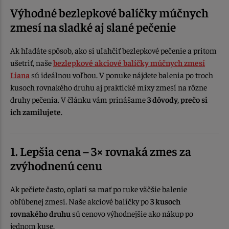
Výhodné bezlepkové balíčky múčnych
zmesí na sladké aj slané pečenie
Ak hľadáte spôsob, ako si uľahčiť bezlepkové pečenie a pritom
ušetriť, naše
bezlepkové akciové balíčky múčnych zmesí
Liana
sú ideálnou voľbou. V ponuke nájdete balenia po troch
kusoch rovnakého druhu aj praktické mixy zmesí na rôzne
druhy pečenia. V článku vám prinášame
3 dôvody, prečo si
ich zamilujete
.
1. Lepšia cena – 3× rovnaká zmes za
zvýhodnenú cenu
Ak pečiete často, oplatí sa mať po ruke väčšie balenie
obľúbenej zmesi. Naše akciové balíčky po
3 kusoch
rovnakého druhu
sú cenovo výhodnejšie ako nákup po
jednom kuse.