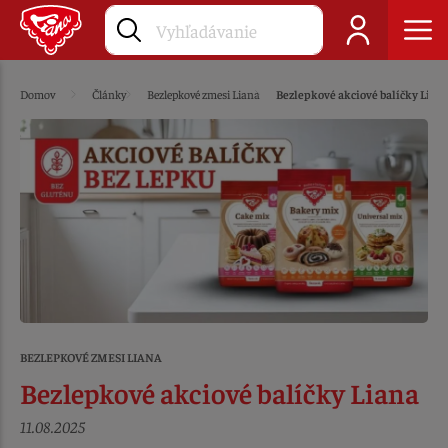
Domov
Články
Bezlepkové zmesi Liana
Bezlepkové akciové balíčky Lian
BEZLEPKOVÉ ZMESI LIANA
Bezlepkové akciové balíčky Liana
11.08.2025