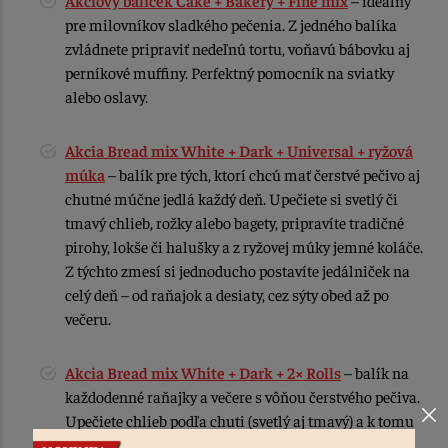
Akciový balíček Cake + Bakery + Fine mix
– ideálny
pre milovníkov sladkého pečenia. Z jedného balíka
zvládnete pripraviť nedeľnú tortu, voňavú bábovku aj
perníkové muffiny. Perfektný pomocník na sviatky
alebo oslavy.
Akcia Bread mix White + Dark + Universal + ryžová
múka
– balík pre tých, ktorí chcú mať čerstvé pečivo aj
chutné múčne jedlá každý deň. Upečiete si svetlý či
tmavý chlieb, rožky alebo bagety, pripravíte tradičné
pirohy, lokše či halušky a z ryžovej múky jemné koláče.
Z týchto zmesí si jednoducho postavíte jedálniček na
celý deň – od raňajok a desiaty, cez sýty obed až po
večeru.
Akcia Bread mix White + Dark + 2× Rolls
– balík na
každodenné raňajky a večere s vôňou čerstvého pečiva.
Upečiete chlieb podľa chuti (svetlý aj tmavý) a k tomu
mäkké rožky, bagety či ciabatty na desiatu alebo k