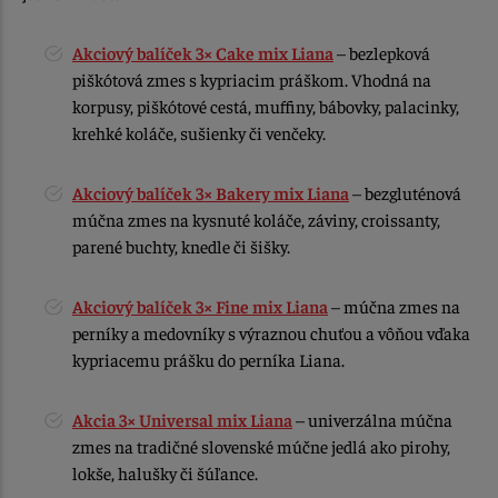
Akciový balíček 3× Cake mix Liana
– bezlepková
piškótová zmes s kypriacim práškom. Vhodná na
korpusy, piškótové cestá, muffiny, bábovky, palacinky,
krehké koláče, sušienky či venčeky.
Akciový balíček 3× Bakery mix Liana
– bezgluténová
múčna zmes na kysnuté koláče, záviny, croissanty,
parené buchty, knedle či šišky.
Akciový balíček 3× Fine mix Liana
– múčna zmes na
perníky a medovníky s výraznou chuťou a vôňou vďaka
kypriacemu prášku do perníka Liana.
Akcia 3× Universal mix Liana
– univerzálna múčna
zmes na tradičné slovenské múčne jedlá ako pirohy,
lokše, halušky či šúľance.