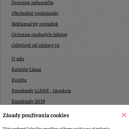
Doprava zahraničie
Obchodné podmienky
Reklamačný poriadok
Ochrana osobných údajov
Odstúpiť od zmluvy tu
O nás
Katalóg Liana
Kvalita
Eurofondy LIANE - inovácia
Eurofondy 2019
Eurofondy 2022/2023
Zásady používania cookies
EÚ Plán obnovy
Táto webová lokalita používa súbory cookie na zlepšenie