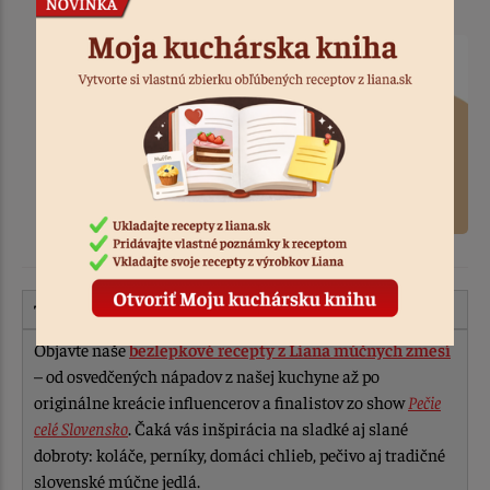
polievke.
Tip pre Vás:
Objavte naše
bezlepkové recepty z Liana múčnych zmesí
– od osvedčených nápadov z našej kuchyne až po
originálne kreácie influencerov a finalistov zo show
Pečie
celé Slovensko
. Čaká vás inšpirácia na sladké aj slané
dobroty: koláče, perníky, domáci chlieb, pečivo aj tradičné
slovenské múčne jedlá.