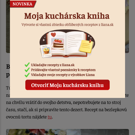
Bezlepková ovocná torta so želatínovou
polevou
Túto tortu pozná snaď každý zo svojho detstva. V čase
narodenín či menín ju piekla skoro každá mama. Ak sa chcete
na chvílu vrátiť do svojho detstva, nepotrebujete na to stroj
času, stačí, ak si pripravíte tento dezert. Recept na bezlepkovú
ovocnú tortu nájdete
tu
.