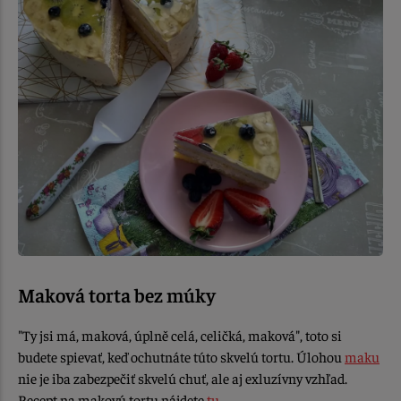
Maková torta bez múky
"Ty jsi má, maková, úplně celá, celičká, maková", toto si
budete spievať, keď ochutnáte túto skvelú tortu. Úlohou
maku
nie je iba zabezpečiť skvelú chuť, ale aj exluzívny vzhľad.
Recept na makovú tortu nájdete
tu
.