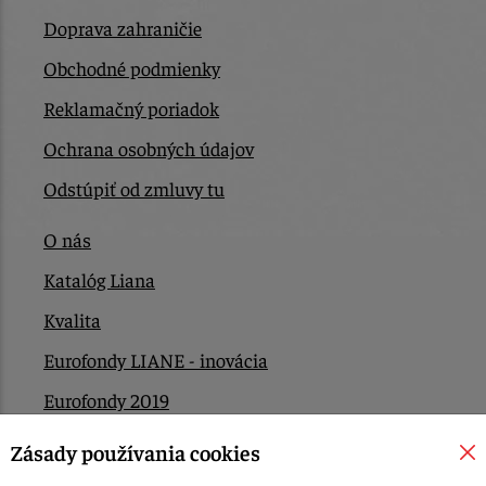
Doprava zahraničie
Obchodné podmienky
Reklamačný poriadok
Ochrana osobných údajov
Odstúpiť od zmluvy tu
O nás
Katalóg Liana
Kvalita
Eurofondy LIANE - inovácia
Eurofondy 2019
Eurofondy 2022/2023
Zásady používania cookies
EÚ Plán obnovy