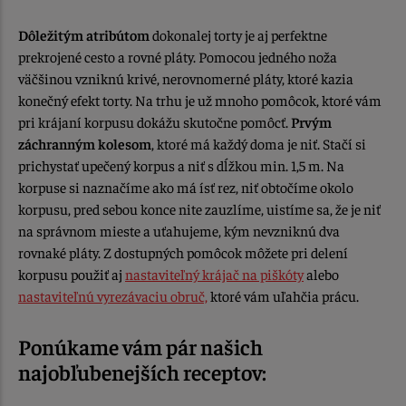
Dôležitým atribútom
dokonalej torty je aj perfektne
prekrojené cesto a rovné pláty. Pomocou jedného noža
väčšinou vzniknú krivé, nerovnomerné pláty, ktoré kazia
konečný efekt torty. Na trhu je už mnoho pomôcok, ktoré vám
pri krájaní korpusu dokážu skutočne pomôcť.
Prvým
záchranným kolesom
, ktoré má každý doma je niť. Stačí si
prichystať upečený korpus a niť s dĺžkou min. 1,5 m. Na
korpuse si naznačíme ako má ísť rez, niť obtočíme okolo
korpusu, pred sebou konce nite zauzlíme, uistíme sa, že je niť
na správnom mieste a uťahujeme, kým nevzniknú dva
rovnaké pláty. Z dostupných pomôcok môžete pri delení
korpusu použiť aj
nastaviteľný krájač na piškóty
alebo
nastaviteľnú vyrezávaciu obruč,
ktoré vám uľahčia prácu.
Ponúkame vám pár našich
najobľubenejších receptov: