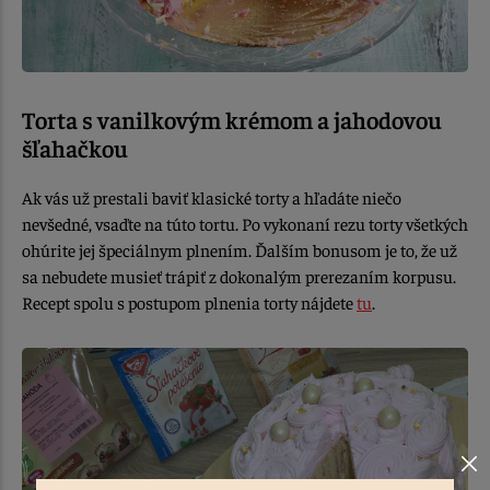
Torta s vanilkovým krémom a jahodovou
šľahačkou
Ak vás už prestali baviť klasické torty a hľadáte niečo
nevšedné, vsaďte na túto tortu. Po vykonaní rezu torty všetkých
ohúrite jej špeciálnym plnením. Ďalším bonusom je to, že už
sa nebudete musieť trápiť z dokonalým prerezaním korpusu.
Recept spolu s postupom plnenia torty nájdete
tu
.