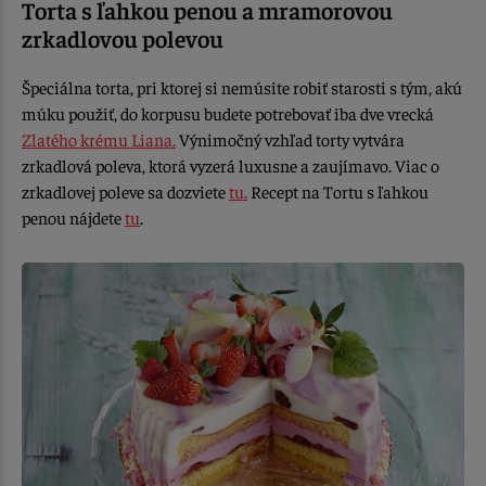
Torta s ľahkou penou a mramorovou
zrkadlovou polevou
Špeciálna torta, pri ktorej si nemúsite robiť starosti s tým, akú
múku použiť, do korpusu budete potrebovať iba dve vrecká
Zlatého krému Liana.
Výnimočný vzhľad torty vytvára
zrkadlová poleva, ktorá vyzerá luxusne a zaujímavo. Viac o
zrkadlovej poleve sa dozviete
tu.
Recept na Tortu s ľahkou
penou nájdete
tu
.