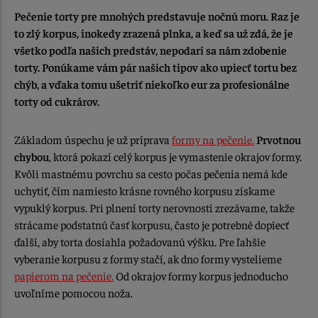
Pečenie torty pre mnohých predstavuje nočnú moru. Raz je
to zlý korpus, inokedy zrazená plnka, a keď sa už zdá, že je
všetko podľa našich predstáv, nepodarí sa nám zdobenie
torty. Ponúkame vám pár našich tipov ako upiecť tortu bez
chýb, a vďaka tomu ušetriť niekoľko eur za profesionálne
torty od cukrárov.
Základom úspechu je už príprava
formy na pečenie.
Prvotnou
chybou
, ktorá pokazí celý korpus je vymastenie okrajov formy.
Kvôli mastnému povrchu sa cesto počas pečenia nemá kde
uchytiť, čím namiesto krásne rovného korpusu získame
vypuklý korpus. Pri plnení torty nerovnosti zrezávame, takže
strácame podstatnú časť korpusu, často je potrebné dopiecť
ďalší, aby torta dosiahla požadovanú výšku. Pre ľahšie
vyberanie korpusu z formy stačí, ak dno formy vystelieme
papierom na pečenie.
Od okrajov formy korpus jednoducho
uvoľníme pomocou noža.