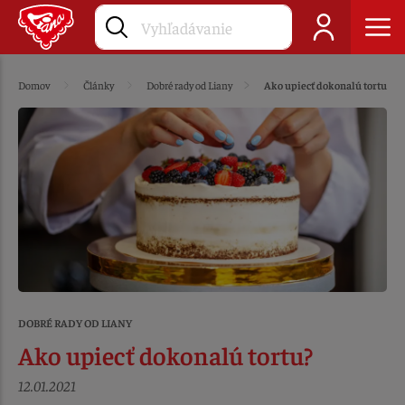
Domov
Články
Dobré rady od Liany
Ako upiecť dokonalú tortu?
DOBRÉ RADY OD LIANY
Ako upiecť dokonalú tortu?
12.01.2021