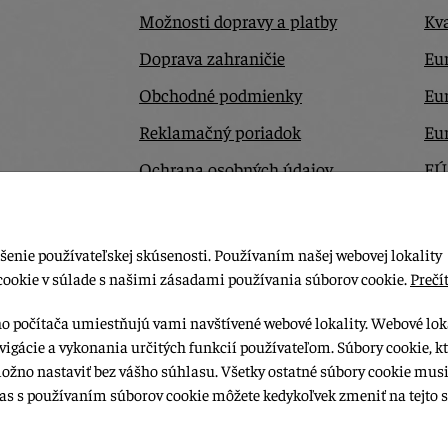
Možnosti dopravy a platby
Kva
Doprava zahraničie
Eur
Obchodné podmienky
Eu
Reklamačný poriadok
Eu
Ochrana osobných údajov
EÚ
Odstúpiť od zmluvy tu
Ko
šenie používateľskej skúsenosti. Používaním našej webovej lokality
cookie v súlade s našimi zásadami používania súborov cookie.
Prečít
ho počítača umiestňujú vami navštívené webové lokality. Webové lok
vigácie a vykonania určitých funkcií používateľom. Súbory cookie, k
možno nastaviť bez vášho súhlasu. Všetky ostatné súbory cookie musi
las s používaním súborov cookie môžete kedykoľvek zmeniť na tejto s