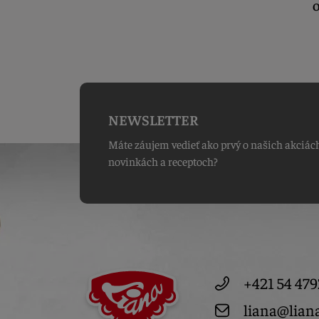
O
NEWSLETTER
Máte záujem vedieť ako prvý o našich akciác
novinkách a receptoch?
+421 54 479
liana@lian