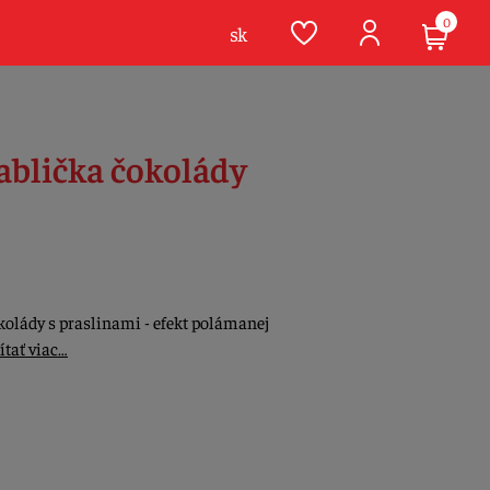
0
sk
ablička čokolády
kolády s praslinami - efekt polámanej
ítať viac…