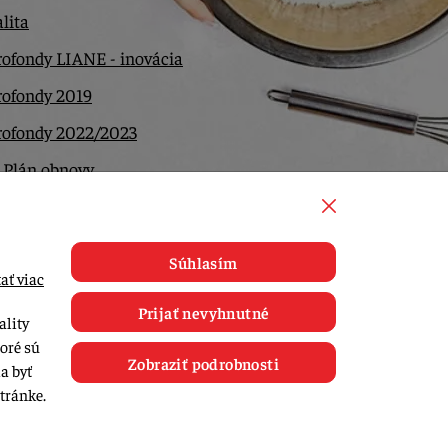
lita
ofondy LIANE - inovácia
rofondy 2019
rofondy 2022/2023
 Plán obnovy
ntakt
Súhlasím
ať viac
Prijať nevyhnutné
ality
toré sú
Zobraziť podrobnosti
a byť
tránke.