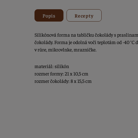
Popis
Recepty
Silikónová forma na tabličku čokolády s praslinam
čokolády. Forma je odolná voči teplotám od -40 °C
v rúre, mikrovlnke, mrazničke.
materiál: silikón
rozmer formy: 21 x 10,5 cm
rozmer čokolády: 8 x 15,5 cm