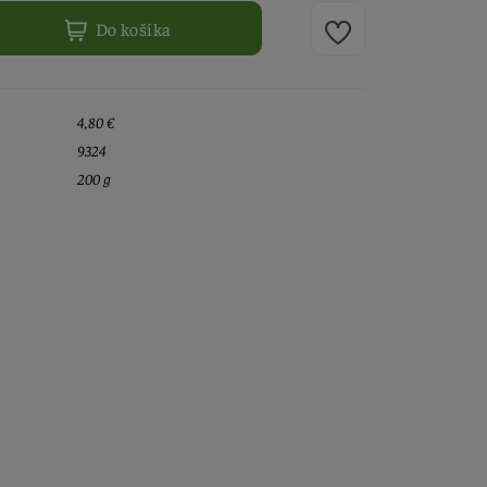
Do košíka
4,80 €
9324
200 g