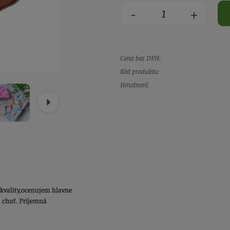
-
+
Cena bez DPH:
Kód produktu:
Hmotnosť:
 kvality,ocenujem hlavne
 chuť. Príjemná
.