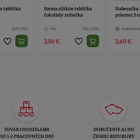
n tablička
Forma silikón tablička
Naberačka 
čokolády srdiečka
priemer 5 
Kód: 11963
8 ks
Kód: 12553
Nedostupn
3,50 €
3,60 €
TOVAR ODOSIELAME
DORUČENIE AJ DO
DO 1-2 PRACOVNÝCH DNÍ
ČESKEJ REPUBLIKY