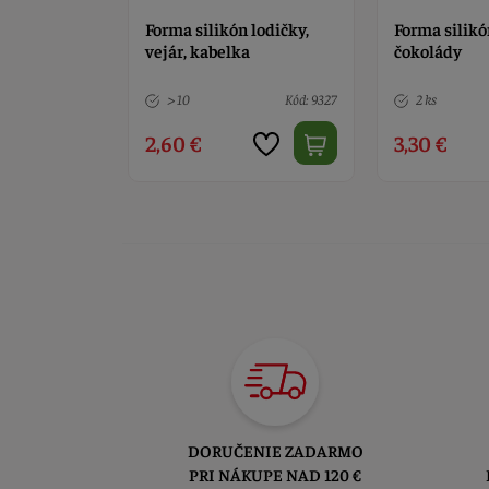
 lízanka
Forma silikón lodičky,
Forma silikó
vejár, kabelka
čokolády
Kód: 8373
> 10
Kód: 9327
2 ks
2,60 €
3,30 €
DORUČENIE ZADARMO
PRI NÁKUPE NAD 120 €