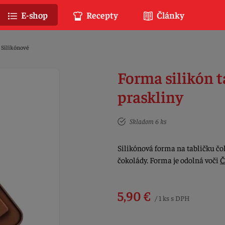
E-shop
Recepty
Články
Silikónové
Forma silikón t
praskliny
Skladom 6 ks
Silikónová forma na tabličku čo
čokolády. Forma je odolná voči
Č
5,90 €
/ 1 ks s DPH