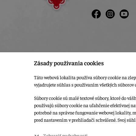
Zásady používania cookies
Táto webová lokalita používa súbory cookie na zlep
vyjadrujete súhlas s používaním všetkých súborov 
Súbory cookie sú malé textové súbory, ktoré do váš
používajú súbory cookie na uľahčenie efektívnej na
© 2015-2026, LIANA GOLIAŠ s.r.o. všetky práva vyhradené.
potrebné na správne fungovanie webovej lokality, 
Upraviť nastavenia Cookies
pred nastavením v prehliadači schválené. Svoj súh
Web dizajn: MARLOW DESIGN
Zobraziť podrobnosti