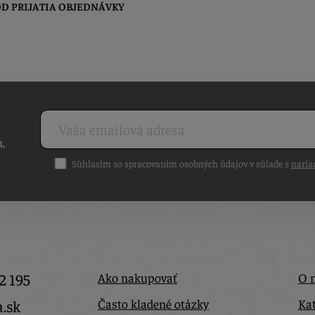
D PRIJATIA OBJEDNÁVKY
h,
Súhlasím so spracovaním osobných údajov v súlade s
naria
2 195
Ako nakupovať
O 
Často kladené otázky
Kat
a.sk