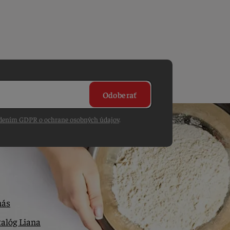
Odoberať
dením GDPR o ochrane osobných údajov
.
nás
alóg Liana