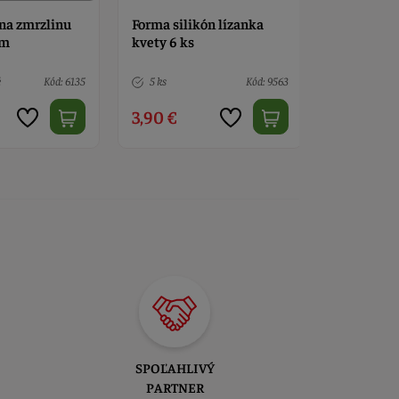
na zmrzlinu
Forma silikón lízanka
Forma sili
cm
kvety 6 ks
čokoládov
é
Kód: 6135
5 ks
Kód: 9563
6 ks
3,90 €
3,90 €
SPOĽAHLIVÝ
PARTNER