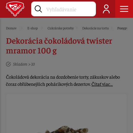
Domov
E-shop
Cukrárske potreby
Dekorácie na tortu
Posypy
Dekorácia čokoládová twister
mramor 100 g
Skladom > 10
Čokoládová dekorácia na dozdobenie torty, zákuskov alebo
čoraz obľúbenejších pohárikových dezertov.
Čítať viac…