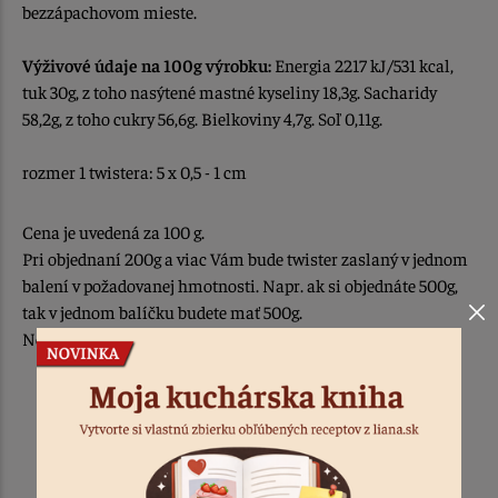
bezzápachovom mieste.
Výživové údaje na 100g výrobku:
Energia 2217 kJ/531 kcal,
tuk 30g, z toho nasýtené mastné kyseliny 18,3g. Sacharidy
58,2g, z toho cukry 56,6g. Bielkoviny 4,7g. Soľ 0,11g.
rozmer 1 twistera: 5 x 0,5 - 1 cm
Cena je uvedená za 100 g.
Pri objednaní 200g a viac Vám bude twister zaslaný v jednom
balení v požadovanej hmotnosti. Napr. ak si objednáte 500g,
tak v jednom balíčku budete mať 500g.
Nebude rozdelený v 100g sáčkoch.