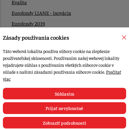
Kvalita
Eurofondy LIANE - inovácia
Eurofondy 2019
Eurofondy 2022/2023
Zásady používania cookies
EÚ Plán obnovy
Táto webová lokalita používa súbory cookie na zlepšenie
Kontakt
používateľskej skúsenosti. Používaním našej webovej lokality
vyjadrujete súhlas s používaním všetkých súborov cookie v
súlade s našimi zásadami používania súborov cookie.
Prečítať
© 2015-2026, LIANA GOLIAŠ s.r.o. všetky práva vyhradené.
viac
Upraviť nastavenia Cookies
Web dizajn: MARLOW DESIGN
Súhlasím
Prijať nevyhnutné
Zobraziť podrobnosti
0