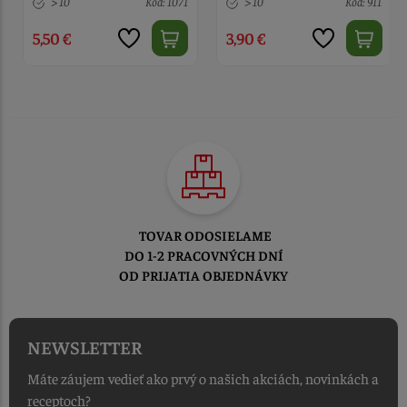
> 10
Kód: 1071
> 10
Kód: 911
5,50 €
3,90 €
TOVAR ODOSIELAME
DO 1-2 PRACOVNÝCH DNÍ
OD PRIJATIA OBJEDNÁVKY
NEWSLETTER
Máte záujem vedieť ako prvý o našich akciách, novinkách a
receptoch?