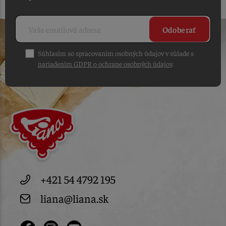
Odoberať
Súhlasím so spracovaním osobných údajov v súlade s
nariadením GDPR o ochrane osobných údajov
.
+421 54 4792 195
liana@liana.sk