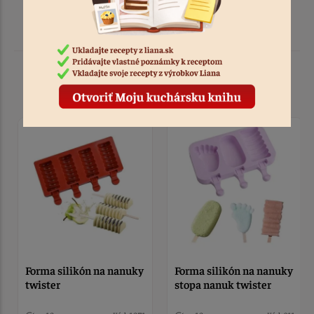
Podobné produkty
Forma silikón na nanuky
Forma silikón na nanuky
twister
stopa nanuk twister