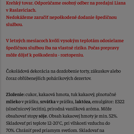
Krehký tovar. Odporúčame osobný odber na predajni Liana
v Raslaviciach.
Nedokážeme zaručiť nepoškodené dodanie špedičnou
službou.
V letných mesiacoch kvôli vysokým teplotám odosielame
špedičnou službou iba na vlastné riziko. Počas prepravy
môže dôjsť k poškodeniu - roztopeniu.
Čokoládová dekorácia na dozdobenie torty, zákuskov alebo
čoraz obľúbenejších pohárikových dezertov.
Zloženie:
cukor, kakaová hmota, tuk kakaový, plnotučné
mlieko
v prášku,
srvátka
v prášku,
laktóza,
emulgátor: E322
(slnečnicový lecitín), prírodná vanilková aróma. Môže
obsahovať stopy
sóje.
Obsah kakaovej hmoty je min. 52%.
Skladovať pri teplote 12-20°C, pri vlhkosti vzduchu do
70%. Chrániť pred priamym svetlom. Skladovať na