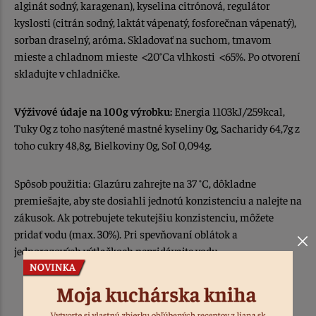
alginát sodný, karagenan), kyselina citrónová, regulátor
kyslosti (citrán sodný, laktát vápenatý, fosforečnan vápenatý),
sorban draselný, aróma. Skladovať na suchom, tmavom
mieste a chladnom mieste <20°Ca vlhkosti <65%. Po otvorení
skladujte v chladničke.
Výživové údaje na 100g výrobku:
Energia 1103kJ/259kcal,
Tuky 0g z toho nasýtené mastné kyseliny 0g, Sacharidy 64,7g z
toho cukry 48,8g, Bielkoviny 0g, Soľ 0,094g.
Spôsob použitia: Glazúru zahrejte na 37 °C, dôkladne
premiešajte, aby ste dosiahli jednotú konzistenciu a nalejte na
zákusok. Ak potrebujete tekutejšiu konzistenciu, môžete
pridať vodu (max. 30%). Pri spevňovaní oblátok a
jednorazových výtlačkoch nepridávajte vodu.
krajina pôvodu / vyrobené: v EU
balenie obsahuje 300 g gélu