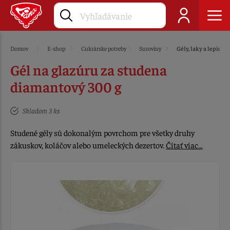
Domov
E-shop
Cukrárske potreby
Suroviny
Gély, laky a lepidlá
Gél na glazúru za studena
diamantový 300 g
Skladom 3 ks
Studené gély sú dokonalým povrchom pre všetky druhy
zákuskov, koláčov alebo umeleckých dezertov.
Čítať viac…