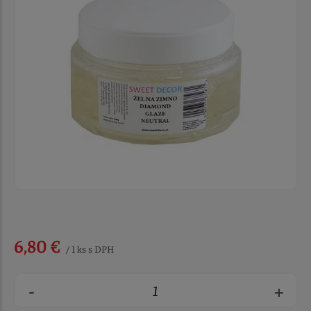
6,80 €
/ 1 ks s DPH
-
+