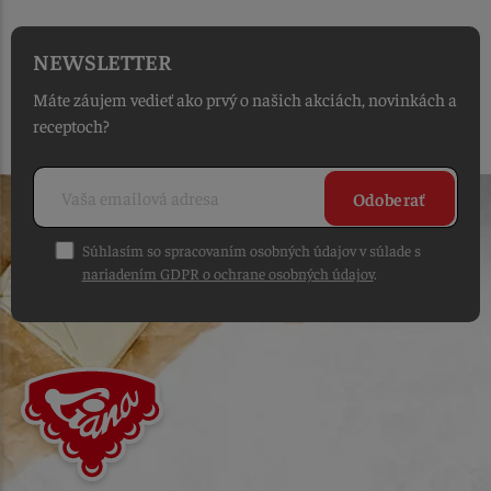
NEWSLETTER
Máte záujem vedieť ako prvý o našich akciách, novinkách a
receptoch?
Odoberať
Súhlasím so spracovaním osobných údajov v súlade s
nariadením GDPR o ochrane osobných údajov
.