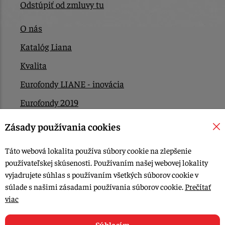
Odstúpiť od zmluvy tu
O nás
Katalóg Liana
Kvalita
Eurofondy LIANE - inovácia
Eurofondy 2019
Eurofondy 2022/2023
Zásady používania cookies
EÚ Plán obnovy
Táto webová lokalita používa súbory cookie na zlepšenie
Kontakt
používateľskej skúsenosti. Používaním našej webovej lokality
vyjadrujete súhlas s používaním všetkých súborov cookie v
súlade s našimi zásadami používania súborov cookie.
Prečítať
© 2015-2026, LIANA GOLIAŠ s.r.o. všetky práva vyhradené.
viac
Upraviť nastavenia Cookies
Web dizajn: MARLOW DESIGN
Súhlasím