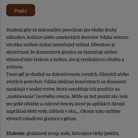
Popis
Studené gély sú dokonalým povrchom pre všetky druhy
zákuskov, koláčov alebo umeleckých dezertov. Vďaka tomuto
výrobku môžete získať nezvyčajný vzhľad. Dôvodom je
skutočnosť, že diamantová glazúra sa vyznačuje nielen
výnimočným leskom a farbou, ale aj vynikajúcou chuťou a
arómou.
Tento gél je vhodný na dokončovanie rovných, šikmých alebo
zvislých povrchov. Vďaka ideálnej konzistencii sa diamanty
nanášajú v tenkej vrstve, ktorá umožňuje ich použitie na
„zasklievanie“ čerstvého ovocia. Môže sa tiež použiť ako lesk
pre jedlé oblátky a cukrové hmoty, ktoré po aplikácii dávajú
napríklad efekt vody, záblesk v oku,... Okrem toho môžete
vytvoriť zrkadlovú glazúru s gélom.
Zloženie
: glukózový sirup, voda, želirujúce látky (pektín,