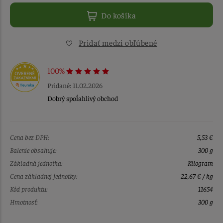
Do košíka
Pridať medzi obľúbené
100%
Pridané: 11.02.2026
Dobrý spoĺahlivý obchod
Cena bez DPH:
5,53 €
Balenie obsahuje:
300 g
Základná jednotka:
Kilogram
Cena základnej jednotky:
22,67 € / kg
Kód produktu:
11654
Hmotnosť:
300 g