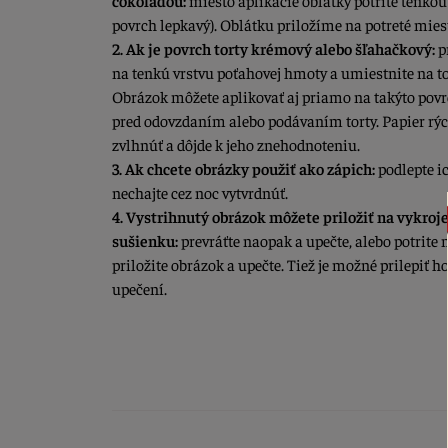
čokoládou:
miesto aplikácie oblátky potrite tenkou
povrch lepkavý). Oblátku priložíme na potreté mies
2. Ak je povrch torty krémový alebo šľahačkový:
p
na tenkú vrstvu poťahovej hmoty a umiestnite na t
Obrázok môžete aplikovať aj priamo na takýto povr
pred odovzdaním alebo podávaním torty. Papier rýc
zvlhnúť a dôjde k jeho znehodnoteniu.
3. Ak chcete obrázky použiť ako zápich:
podlepte i
nechajte cez noc vytvrdnúť.
4. Vystrihnutý obrázok môžete priložiť na vykro
sušienku:
prevráťte naopak a upečte, alebo potrit
priložite obrázok a upečte. Tiež je možné prilepiť 
upečení.