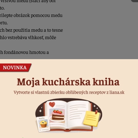
 vrstvou medu (stačí aby bol
to.
rilepte obrázok pomocou medu
ortu.
ch bez použitia medu a to tesne
hlo vstrebáva vlhkosť, môže
ch fondánovou hmotou a
jený medovník alebo
e medovník vaječným bielkom,
ho lepidlom na lepenie oplátok po