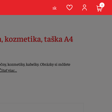
0
sk
a, kozmetika, taška A4
čny, kozmetiky, kabelky. Obrázky si môžete
Čítať viac…