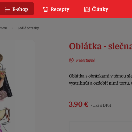
E-shop
Recepty
Články
tortu
Jedlé obrázky
Oblátka - slečn
Nedostupné
Oblátka s obrázkami v témou sle
vystrihnúť a ozdobiť nimi tortu.
3,90 €
/ 1 ks s DPH