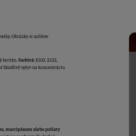
belky. Obrázky si môžete
 lecitýn.
Farbivá:
E102, E122,
ať škodlivý vplyv na koncentráciu
ou, marcipánom alebo poliaty