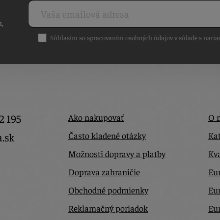
h,
Súhlasím so spracovaním osobných údajov v súlade s
naria
2 195
Ako nakupovať
O 
Často kladené otázky
Kat
a.sk
Možnosti dopravy a platby
Kva
Doprava zahraničie
Eur
Obchodné podmienky
Eu
Reklamačný poriadok
Eu