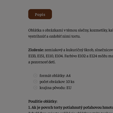
Popis
Oblátka s obrázkami v témou slečny, kozmetiky, ka
vystrihnúť a ozdobiť nimi tortu.
Zloženie:
zemiakový a kukuričný škrob, slnečnicový
E133, E151, E110, E104. Farbivo E102 a E124 môžu m
a pozornosť detí.
formát oblátky: A4
počet obrázkov: 10 ks
krajina pôvodu: EU
Použitie oblátky:
1. Ak je povrch torty potiahnutý poťahovou hmot