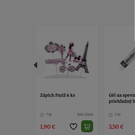
ová Make
Zápich Paríž 6 ks
Gél na spevn
cm
priehľadný 
Kód: 2888
7 ks
Kód: 12624
5 ks
1,90 €
3,50 €