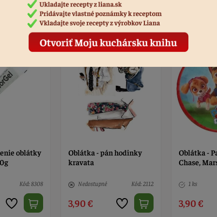
Podobné produkty
enie oblátky
Oblátka - pán hodinky
Oblátka - P
50g
kravata
Chase, Mars
Kód: 8308
Nedostupné
Kód: 2112
1 ks
3,90 €
3,90 €