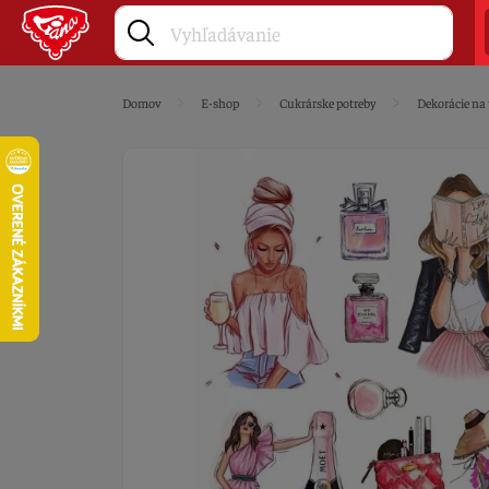
Domov
E-shop
Cukrárske potreby
Dekorácie na 