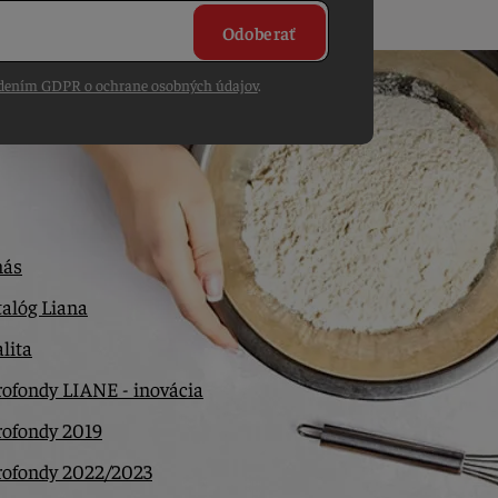
Odoberať
dením GDPR o ochrane osobných údajov
.
nás
alóg Liana
lita
ofondy LIANE - inovácia
rofondy 2019
rofondy 2022/2023