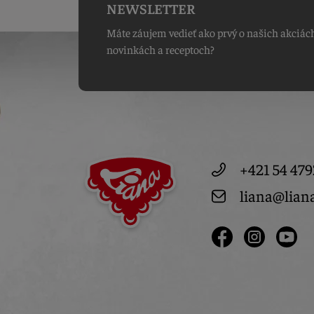
NEWSLETTER
Máte záujem vedieť ako prvý o našich akciác
novinkách a receptoch?
+421 54 479
liana@lian