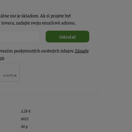
álne nie je skladom. Ak si prajete byť
tovaru, zadajte svoju emailovú adresu.
Odoslať
vaním poskytnutých osobných údajov.
Zásady
ov
.
3,28 €
8613
30 g