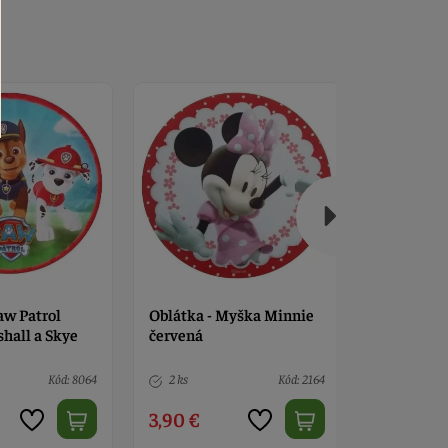
aw Patrol
Oblátka - Myška Minnie
Oblátka -
hall a Skye
červená
farebný
Kód: 8064
2 ks
Kód: 2164
2 ks
3,90 €
3,90 €