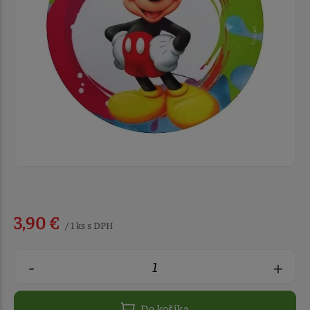
3,90 €
/ 1 ks s DPH
-
+
Do košíka