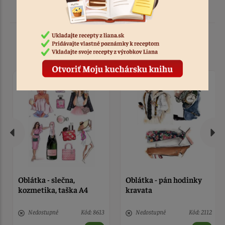
Podobné produkty
Oblátka - slečna,
Oblátka - pán hodinky
kozmetika, taška A4
kravata
Nedostupné
Kód: 8613
Nedostupné
Kód: 2112