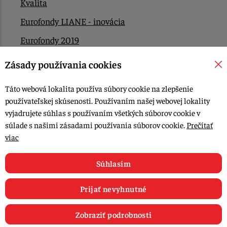
Kvalita
Eurofondy LIANE - inovácia
Eurofondy 2019
Eurofondy 2022/2023
Zásady používania cookies
EÚ Plán obnovy
Táto webová lokalita používa súbory cookie na zlepšenie
Kontakt
používateľskej skúsenosti. Používaním našej webovej lokality
vyjadrujete súhlas s používaním všetkých súborov cookie v
súlade s našimi zásadami používania súborov cookie.
Prečítať
© 2015-2026, LIANA GOLIAŠ s.r.o. všetky práva vyhradené.
viac
Upraviť nastavenia Cookies
Web dizajn: MARLOW DESIGN
Súhlasím
Prijať nevyhnutné
Zobraziť podrobnosti
0