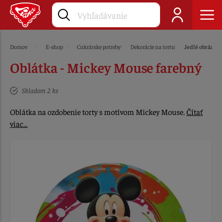
Domov
E-shop
Cukrárske potreby
Dekorácie na tortu
Jedlé obrázky
Oblátka - Mickey Mouse farebný
Skladom 2 ks
Oblátka na ozdobenie torty s motívom Mickey Mouse.
Čítať
viac…