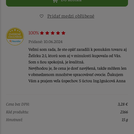
Pridať medzi obľúbené
100%
Pridané: 10.06.2024
Veľmi som rada, že ste opäť zaradili k ponukám tovaru aj
Želírku 2:1, ktorú som aj v minulosti kupovala od Vás.
Som s ňou spokojná, je kvalitná.
Nevýhodou je, že cena je dosť navýšená, takže môžem len
v obmedzenom množstve spracovávať ovocie. Ďakujem
Vám a prajem veľa úspechov. S úctou Ing.Ignácová Anna
Cena bez DPH:
3,28 €
Kód produktu:
2166
Hmotnosť:
15 g