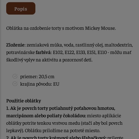
Popis
Oblátka na ozdobenie torty s motívom Mickey Mouse.
Zloženie
: zemiaková múka, voda, rastlinný olej, maltodextrín,
potravinárske
farbivá
: E102, E122, E133, E151, E110 - môžu mať
škodlivý vplyv na aktivitu a pozornosť detí.
priemer: 20,5 cm
krajina pôvodu: EU
Použitie oblátky
1. Ak je povrch torty potiahnutý poťahovou hmotou,
marcipánom alebo poliaty čokoládou:
miesto aplikácie
oblátky potrite tenkou vrstvou medu (stačí aby bol povrch
lepkavý). Oblátku priložíme na potreté miesto.
2. Ak je povrch torty krémový alebo šľahačkový:
prilepte