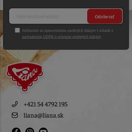
Odoberať
Súhlasím so spracovaním osobných údajov v súlade s
nariadením GDPR o ochrane osobných údajov
.
+421 54 4792 195
liana@liana.sk