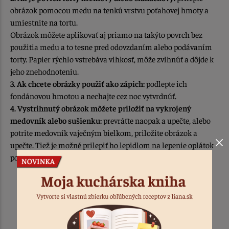
obrázok pomocou medu na tenkú vrstvu poťahovej hmoty a
umiestnite na tortu.
Obrázok môžete aplikovať aj priamo na takýto povrch bez
použitia medu a to tesne pred odovzdaním alebo podávaním
torty. Papier rýchlo vstrebáva vlhkosť, môže zvlhnúť a dôjde k
jeho znehodnoteniu.
3. Ak chcete obrázky použiť ako zápich:
podlepte ich
fondánovou hmotou a nechajte cez noc vytvrdnúť.
4. Vystrihnutý obrázok môžete priložiť na vykrojený
medovník alebo sušienku:
prevráťte naopak a upečte, alebo
potrite medovník vaječným bielkom, priložite obrázok a
upečte. Tiež je možné prilepiť ho lepidlom na lepenie oplátok
po upečení.