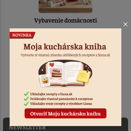
Vybavenie domácnosti
TOVAR ODOSIELAME
DO 1-2 PRACOVNÝCH DNÍ
OD PRIJATIA OBJEDNÁVKY
NEWSLETTER