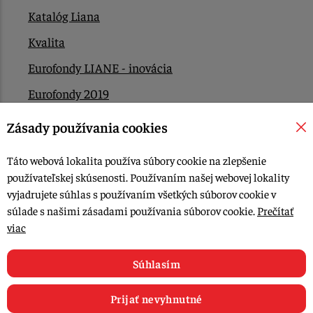
Katalóg Liana
Kvalita
Eurofondy LIANE - inovácia
Eurofondy 2019
Eurofondy 2022/2023
Zásady používania cookies
EÚ Plán obnovy
Táto webová lokalita používa súbory cookie na zlepšenie
Kontakt
používateľskej skúsenosti. Používaním našej webovej lokality
vyjadrujete súhlas s používaním všetkých súborov cookie v
súlade s našimi zásadami používania súborov cookie.
Prečítať
© 2015-2026, LIANA GOLIAŠ s.r.o. všetky práva vyhradené.
viac
Upraviť nastavenia Cookies
Web dizajn: MARLOW DESIGN
Súhlasím
Prijať nevyhnutné