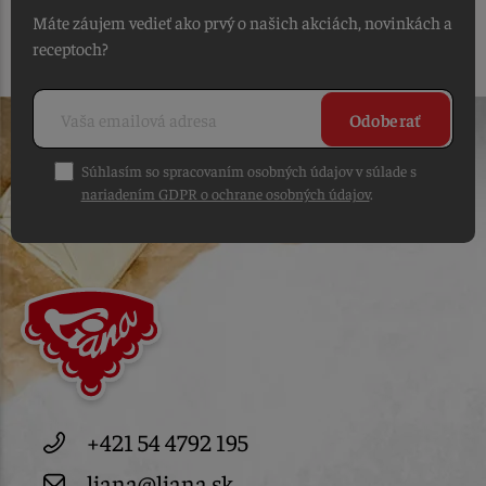
Máte záujem vedieť ako prvý o našich akciách, novinkách a
receptoch?
Odoberať
Súhlasím so spracovaním osobných údajov v súlade s
nariadením GDPR o ochrane osobných údajov
.
+421 54 4792 195
liana@liana.sk