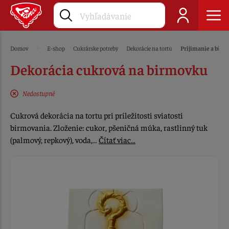
Domov
E-shop
Cukrárske potreby
Dekorácie na tortu
Prijímanie a bir
Dekorácia cukrová na birmovku
Nedostupné
Cukrová dekorácia na tortu pri príležitosti sviatosti
birmovania. Zloženie: cukor, pšeničná múka, rastlinný tuk
(palmový, repkový), voda,…
Čítať viac…