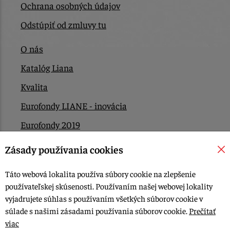
Ochrana osobných údajov
Odstúpiť od zmluvy tu
O nás
Katalóg Liana
Kvalita
Eurofondy LIANE - inovácia
Eurofondy 2019
Eurofondy 2022/2023
Zásady používania cookies
EÚ Plán obnovy
Táto webová lokalita používa súbory cookie na zlepšenie
Kontakt
používateľskej skúsenosti. Používaním našej webovej lokality
vyjadrujete súhlas s používaním všetkých súborov cookie v
súlade s našimi zásadami používania súborov cookie.
Prečítať
© 2015-2026, LIANA GOLIAŠ s.r.o. všetky práva vyhradené.
viac
Upraviť nastavenia Cookies