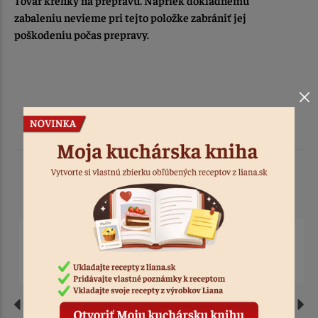
zabaleniu nevieme pri tejto položke zabrániť jej
poškodeniu počas prepravy.
Podobné produkty