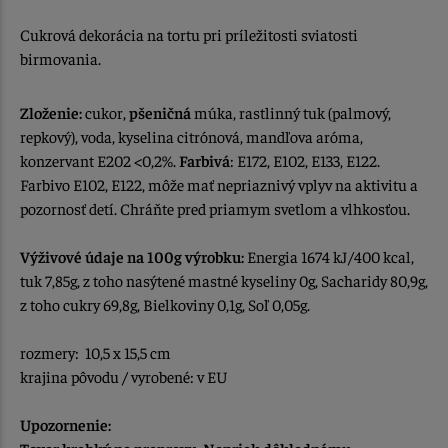
Cukrová dekorácia na tortu pri príležitosti sviatosti
birmovania.
Zloženie:
cukor,
pšeničná
múka, rastlinný tuk (palmový,
repkový), voda, kyselina citrónová, mandľova aróma,
konzervant E202 <0,2%.
Farbivá
: E172, E102, E133, E122.
Farbivo E102, E122, môže mať nepriaznivý vplyv na aktivitu a
pozornosť detí. Chráňte pred priamym svetlom a vlhkosťou.
Výživové údaje na 100g výrobku:
Energia 1674 kJ/400 kcal,
tuk 7,85g, z toho nasýtené mastné kyseliny 0g, Sacharidy 80,9g,
z toho cukry 69,8g, Bielkoviny 0,1g, Soľ 0,05g.
rozmery: 10,5 x 15,5 cm
krajina pôvodu / vyrobené: v EU
Upozornenie:
Tovar krehký na prepravu. Napriek dôkladnému